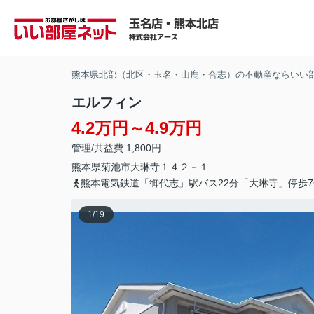
熊本県北部（北区・玉名・山鹿・合志）の不動産ならいい
エルフィン
4.2万円～4.9万円
管理/共益費 1,800円
熊本県
菊池市
大琳寺
１４２－１
熊本電気鉄道「御代志」駅バス22分「大琳寺」停歩7
1
/
19