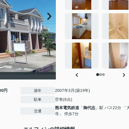
800円
2007年3月(築19年)
築年
空有(6台)
駐車
熊本電気鉄道
「
御代志
」駅 バス22分 「
交通
寺」 停歩7分