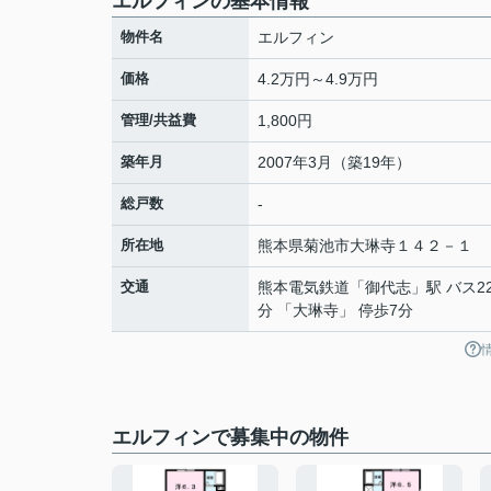
エルフィンの基本情報
物件名
エルフィン
価格
4.2万円～4.9万円
管理/共益費
1,800円
築年月
2007年3月（築19年）
総戸数
-
所在地
熊本県
菊池市
大琳寺
１４２－１
交通
熊本電気鉄道
「
御代志
」駅 バス2
分 「大琳寺」 停歩7分
エルフィンで募集中の物件