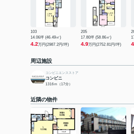
103
205
2
14.06坪 (46.49㎡)
17.80坪 (58.86㎡)
1
4.2
4.9
4
万円(2987.2円/坪)
万円(2752.81円/坪)
周辺施設
コンビニエンスストア
コンビニ
1316ｍ（17分）
近隣の物件