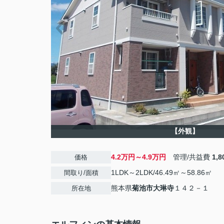
【外観】
4.2万円～4.9万円
管理/共益費
1,
価格
1LDK～2LDK/46.49㎡～58.86㎡
間取り/面積
熊本県
菊池市
大琳寺
１４２－１
所在地