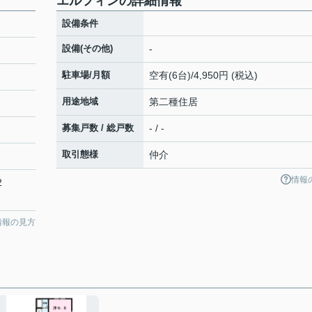
エルフィンの詳細情報
設備条件
設備(その他)
-
駐車場/月額
空有(6台)/4,950円 (税込)
用途地域
第二種住居
募集戸数 / 総戸数
- / -
取引態様
仲介
情報
2
情報の見方