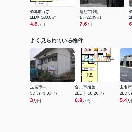
菊池市西寺
菊池市隈府
2LDK (50.00㎡)
1K (22.35㎡)
1
4.8
7.6
6
万円
万円
よく見られている物件
玉名市中
合志市須屋
玉名市
3DK (43.00㎡)
2LDK (58.26㎡)
2LDK 
3
6.9
5.4
万円
万円
万