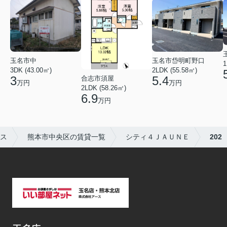
玉名市岱明町野口
玉名市中
1
2LDK (55.58㎡)
3DK (43.00㎡)
5.4
3
合志市須屋
万円
万円
2LDK (58.26㎡)
6.9
万円
ス
熊本市中央区の賃貸一覧
シティ４ＪＡＵＮＥ
202