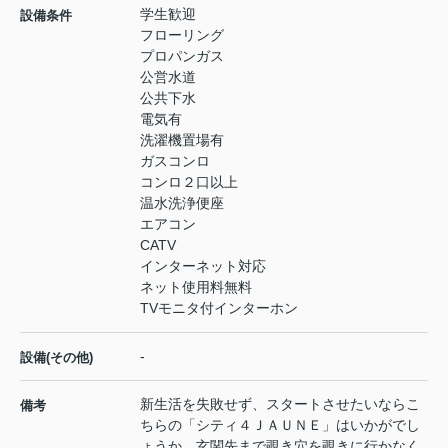
学生歓迎
設備条件
フローリング
プロパンガス
公営水道
公共下水
電気有
洗濯機置場有
ガスコンロ
コンロ２口以上
温水洗浄便座
エアコン
CATV
インターネット対応
ネット使用料無料
TVモニタ付インターホン
-
設備(その他)
新生活を失敗せず、スタートさせたいならこ
備考
ちらの「シティ４ＪＡＵＮＥ」はいかがでし
ょうか。玄関先まで覗き穴を覗きに行かなく