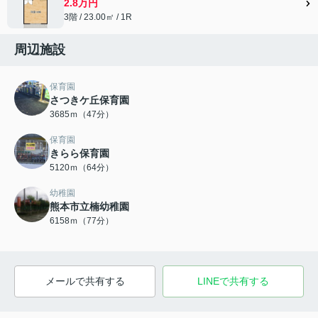
2.8万円
3階 / 23.00㎡ / 1R
周辺施設
保育園
さつきケ丘保育園
3685ｍ（47分）
保育園
きらら保育園
5120ｍ（64分）
幼稚園
熊本市立楠幼稚園
6158ｍ（77分）
メールで共有する
LINEで共有する