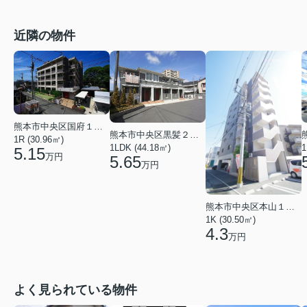
近隣の物件
熊本市中央区国府１丁目
熊本市中央区黒髪２丁目
1R (30.96㎡)
1LDK (44.18㎡)
1
5.15
万円
5.65
万円
熊本市中央区本山１丁目
1K (30.50㎡)
4.3
万円
よく見られている物件