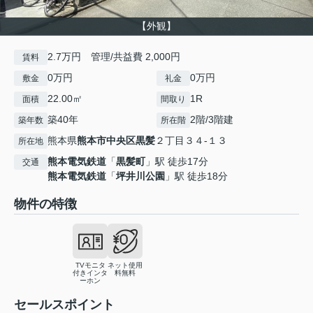
【外観】
2.7万円 管理/共益費 2,000円
賃料
0万円
0万円
敷金
礼金
22.00㎡
1R
面積
間取り
築40年
2階/3階建
築年数
所在階
熊本県
熊本市中央区
黒髪
２丁目３４-１３
所在地
熊本電気鉄道
「
黒髪町
」駅 徒歩17分
交通
熊本電気鉄道
「
坪井川公園
」駅 徒歩18分
物件の特徴
TVモニタ
ネット使用
付きインタ
料無料
ーホン
セールスポイント