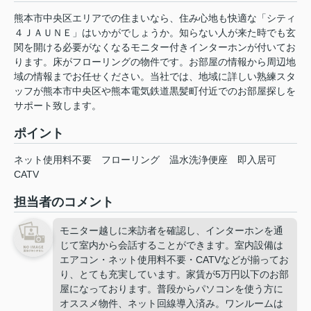
熊本市中央区エリアでの住まいなら、住み心地も快適な「シティ
４ＪＡＵＮＥ」はいかがでしょうか。知らない人が来た時でも玄
関を開ける必要がなくなるモニター付きインターホンが付いてお
ります。床がフローリングの物件です。お部屋の情報から周辺地
域の情報までお任せください。当社では、地域に詳しい熟練スタ
ッフが熊本市中央区や熊本電気鉄道黒髪町付近でのお部屋探しを
サポート致します。
ポイント
ネット使用料不要
フローリング
温水洗浄便座
即入居可
CATV
担当者のコメント
モニター越しに来訪者を確認し、インターホンを通
じて室内から会話することができます。室内設備は
エアコン・ネット使用料不要・CATVなどが揃ってお
り、とても充実しています。家賃が5万円以下のお部
屋になっております。普段からパソコンを使う方に
オススメ物件、ネット回線導入済み。ワンルームは