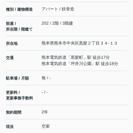
アパート / 鉄骨造
種別 / 建物構造
202 / 2階 / 3階建
部屋 /
所在階 / 階建て
熊本県
熊本市中央区
黒髪
２丁目３４-１３
所在地
熊本電気鉄道
「
黒髪町
」駅 徒歩17分
交通
熊本電気鉄道
「
坪井川公園
」駅 徒歩18分
無 / -
駐車場 / 月額
- / -
更新料 /
更新事務手数料
2年
契約期間
空家
現況