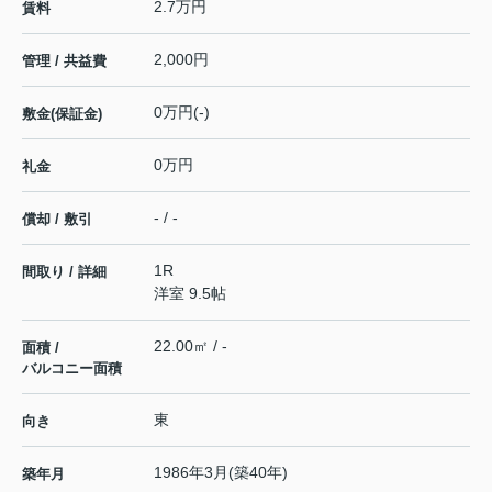
2.7万円
賃料
2,000円
管理 / 共益費
0万円(-)
敷金(保証金)
0万円
礼金
- / -
償却 / 敷引
1R
間取り / 詳細
洋室 9.5帖
22.00㎡ / -
面積 /
バルコニー面積
東
向き
1986年3月(築40年)
築年月