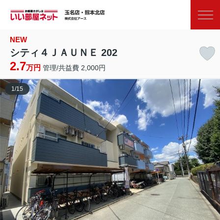
お気に入り
閲覧履歴
NEW
シティ４ＪＡＵＮＥ 202
2.7
万円
管理/共益費 2,000円
1
/
15