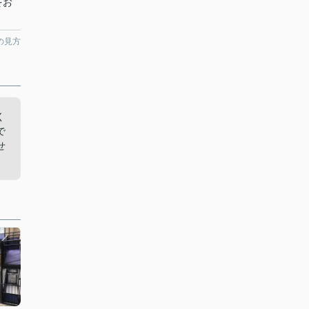
をお
の見方
く
で
せ