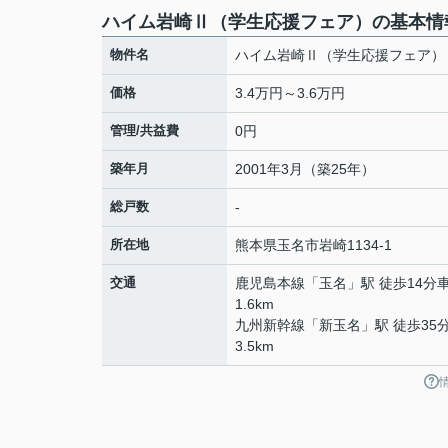
ハイム岩崎Ⅱ（学生応援フェア）の基本情
物件名
ハイム岩崎Ⅱ（学生応援フェア）
価格
3.4万円～3.6万円
管理/共益費
0円
築年月
2001年3月（築25年）
総戸数
-
所在地
熊本県
玉名市
岩崎
1134-1
交通
鹿児島本線
「
玉名
」駅 徒歩14分
1.6km
九州新幹線
「
新玉名
」駅 徒歩35
3.5km