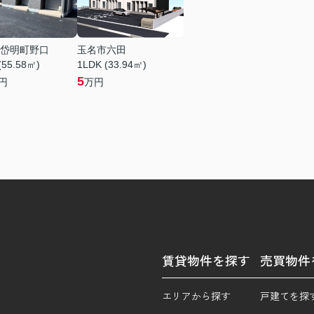
岱明町野口
玉名市六田
(55.58㎡)
1LDK (33.94㎡)
5
円
万円
賃貸物件を探す
売買物件
エリアから探す
戸建てを探