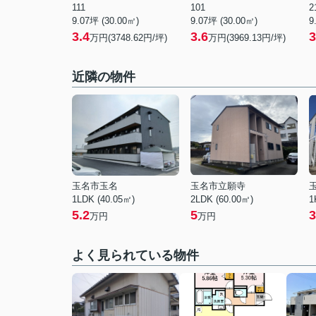
111
101
2
9.07坪 (30.00㎡)
9.07坪 (30.00㎡)
9
3.4
3.6
3
万円(3748.62円/坪)
万円(3969.13円/坪)
近隣の物件
玉名市玉名
玉名市立願寺
1LDK (40.05㎡)
2LDK (60.00㎡)
1
5.2
5
3
万円
万円
よく見られている物件