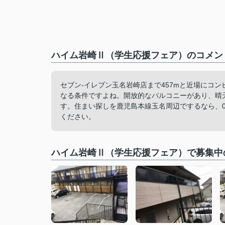
ハイム岩崎Ⅱ（学生応援フェア）のコメント
セブン-イレブン玉名岩崎店まで457mと近場にコ
なる条件ですよね。開放的なバルコニーがあり、晴
す。住まい探しを鹿児島本線玉名周辺でするなら、0968-79
ください。
ハイム岩崎Ⅱ（学生応援フェア）で募集中