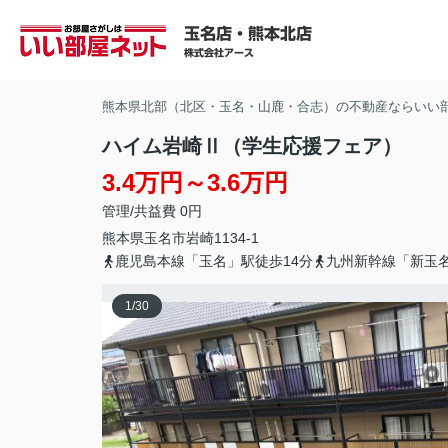
熊本県北部（北区・玉名・山鹿・合志）の不動産ならいい
ハイム岩崎Ⅱ（学生応援フェア）
3.4万円～3.6万円
管理/共益費 0円
熊本県
玉名市
岩崎
1134-1
鹿児島本線「玉名」駅徒歩14分
九州新幹線「新玉名
1
/
30