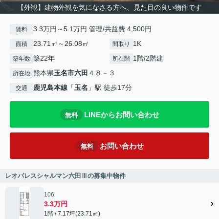
【外観】建物外観を気になさる方へ、見た目の良い物件です
3.3万円～5.1万円 管理/共益費 4,500円
賃料
23.71㎡～26.08㎡
1K
面積
間取り
築22年
1階/2階建
築年数
所在階
熊本県
玉名市
六田
４８－３
所在地
鹿児島本線
「
玉名
」駅 徒歩17分
交通
LINEからお問い合わせ
無料
お問い合わせ
無料
レオパレスシャルマン六田Ⅲの募集中物件
106
3.3万円
1階 / 7.17坪(23.71㎡)