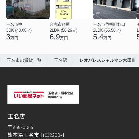
玉名市中
合志市須屋
玉名市岱明町野口
3DK (43.00㎡)
2LDK (58.26㎡)
2LDK (55.58㎡)
1
3
6.9
5.4
万円
万円
万円
玉名市の賃貸一覧
玉名駅
レオパレスシャルマン六田Ⅲ
玉名店
〒865-0066
熊本県玉名市山田2200-1