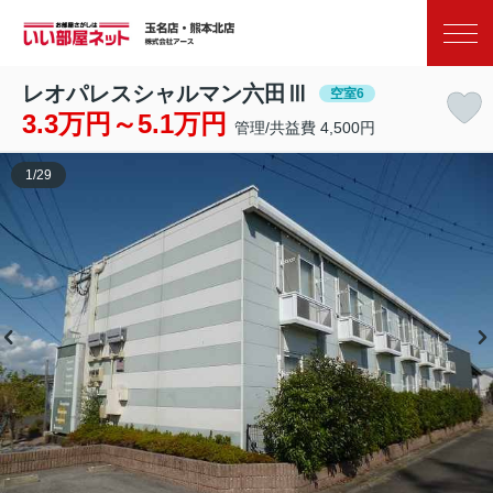
お気に入り
閲覧履歴
レオパレスシャルマン六田Ⅲ
空室6
3.3万円～5.1万円
管理/共益費 4,500円
1
/
29