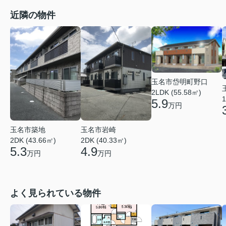
近隣の物件
玉名市岱明町野口
2LDK (55.58㎡)
1
5.9
万円
玉名市築地
玉名市岩崎
2DK (43.66㎡)
2DK (40.33㎡)
5.3
4.9
万円
万円
よく見られている物件