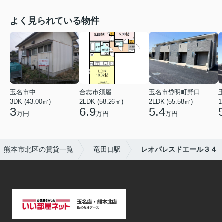
よく見られている物件
玉名市中
合志市須屋
玉名市岱明町野口
3DK (43.00㎡)
2LDK (58.26㎡)
2LDK (55.58㎡)
1
3
6.9
5.4
万円
万円
万円
熊本市北区の賃貸一覧
竜田口駅
レオパレスドエール３４