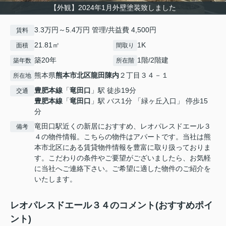
【外観】2024年1月外壁塗装致しました
3.3万円～5.4万円 管理/共益費 4,500円
賃料
21.81㎡
1K
面積
間取り
築20年
1階/2階建
築年数
所在階
熊本県
熊本市北区
龍田陳内
２丁目３４－１
所在地
豊肥本線
「
竜田口
」駅 徒歩19分
交通
豊肥本線
「
竜田口
」駅 バス1分 「緑ヶ丘入口」 停歩15
分
竜田口駅近くの新居におすすめ、レオパレスドエール３
備考
４の物件情報。こちらの物件はアパートです。当社は熊
本市北区にある賃貸物件情報を豊富に取り扱っておりま
す。こだわりの条件やご要望がございましたら、お気軽
に当社へご連絡下さい。ご希望に適した物件のご紹介を
いたします。
レオパレスドエール３４のコメント(おすすめポイ
ント)