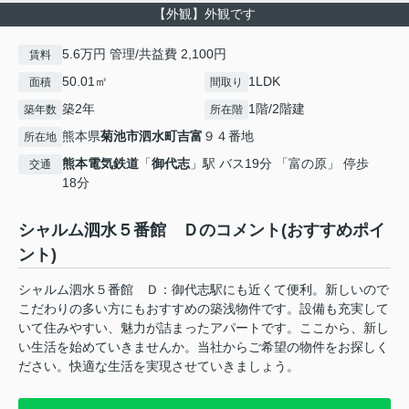
【外観】外観です
5.6万円 管理/共益費 2,100円
賃料
50.01㎡
1LDK
面積
間取り
築2年
1階/2階建
築年数
所在階
熊本県
菊池市
泗水町吉富
９４番地
所在地
熊本電気鉄道
「
御代志
」駅 バス19分 「富の原」 停歩
交通
18分
シャルム泗水５番館 Ｄのコメント(おすすめポイ
ント)
シャルム泗水５番館 Ｄ：御代志駅にも近くて便利。新しいので
こだわりの多い方にもおすすめの築浅物件です。設備も充実して
いて住みやすい、魅力が詰まったアパートです。ここから、新し
い生活を始めていきませんか。当社からご希望の物件をお探しく
ださい。快適な生活を実現させていきましょう。