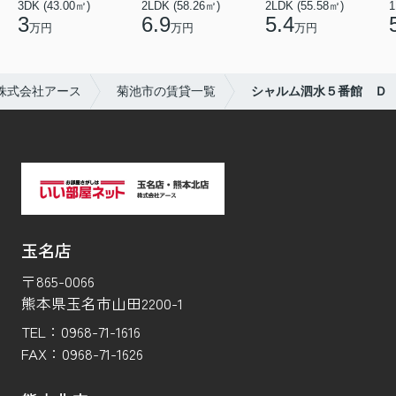
3DK (43.00㎡)
2LDK (58.26㎡)
2LDK (55.58㎡)
1
3
6.9
5.4
万円
万円
万円
株式会社アース
菊池市の賃貸一覧
シャルム泗水５番館 Ｄ
玉名店
〒865-0066
熊本県玉名市山田2200-1
TEL：
0968-71-1616
FAX：
0968-71-1626