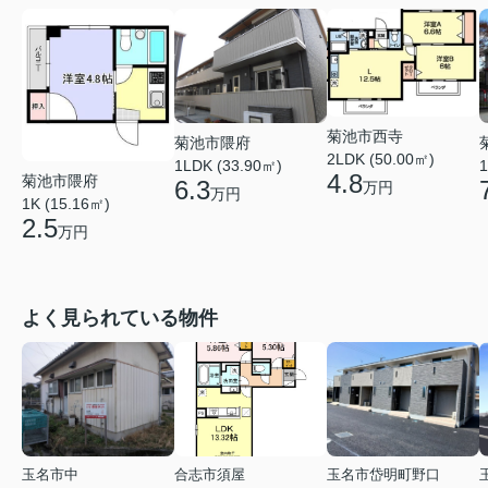
菊池市西寺
菊池市隈府
2LDK (50.00㎡)
1LDK (33.90㎡)
1
4.8
菊池市隈府
6.3
万円
万円
1K (15.16㎡)
2.5
万円
よく見られている物件
玉名市中
合志市須屋
玉名市岱明町野口