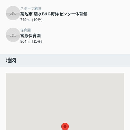
スポーツ施設
菊池市 泗水B&G海洋センター体育館
749ｍ（10分）
保育園
富原保育園
864ｍ（11分）
地図