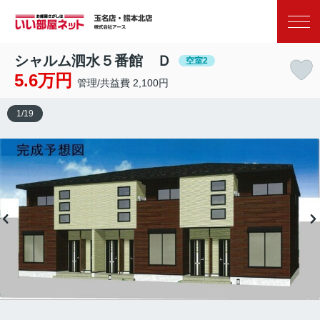
お気に入り
閲覧履歴
シャルム泗水５番館 Ｄ
空室2
5.6万円
管理/共益費 2,100円
1
/
19