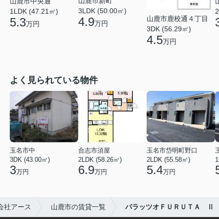
山鹿市新町
山鹿市中央通
3LDK (50.00㎡)
1LDK (47.21㎡)
2
山鹿市鹿校通４丁目
4.9
5.3
万円
万円
3DK (56.29㎡)
4.5
万円
よく見られている物件
玉名市中
合志市須屋
玉名市岱明町野口
3DK (43.00㎡)
2LDK (58.26㎡)
2LDK (55.58㎡)
1
3
6.9
5.4
万円
万円
万円
会社アース
山鹿市の賃貸一覧
パラッツオＦＵＲＵＴＡ Ⅱ