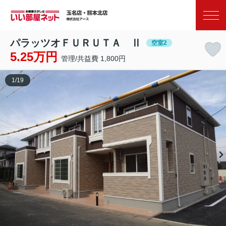
お気に入り
閲覧履歴
パラッツオＦＵＲＵＴＡ Ⅱ
空室2
5.25万円
管理/共益費 1,800円
1
/
19