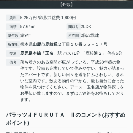
【外観】
5.25万円 管理/共益費 1,800円
賃料
57.64㎡
2LDK
面積
間取り
築9年
2階/2階建
築年数
所在階
熊本県
山鹿市
鹿校通
２丁目１０番５５－１７号
所在地
鹿児島本線
「
玉名
」駅 バス71分 「鹿校通２」 停歩5分
交通
落ち着きのある空間が広がっている、平成28年築の物
備考
件です。設備も充実していて住みやすい、魅力が詰まっ
たアパートです。新しい日々を送るにふさわしい、きれ
いな室内です。数ある物件の中から、最も自分に合った
物件を見つけてください。アース 玉名店が物件探しを
お手伝い致しますので、まずはご連絡をお待ちしており
ます。
パラッツオＦＵＲＵＴＡ Ⅱのコメント(おすすめ
ポイント)