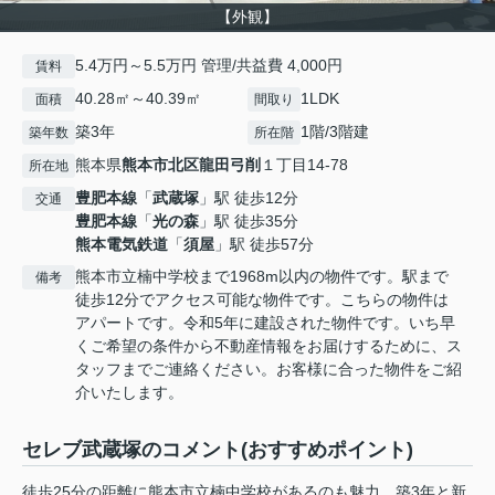
【外観】
5.4万円～5.5万円 管理/共益費 4,000円
賃料
40.28㎡～40.39㎡
1LDK
面積
間取り
築3年
1階/3階建
築年数
所在階
熊本県
熊本市北区
龍田弓削
１丁目14-78
所在地
豊肥本線
「
武蔵塚
」駅 徒歩12分
交通
豊肥本線
「
光の森
」駅 徒歩35分
熊本電気鉄道
「
須屋
」駅 徒歩57分
熊本市立楠中学校まで1968m以内の物件です。駅まで
備考
徒歩12分でアクセス可能な物件です。こちらの物件は
アパートです。令和5年に建設された物件です。いち早
くご希望の条件から不動産情報をお届けするために、ス
タッフまでご連絡ください。お客様に合った物件をご紹
介いたします。
セレブ武蔵塚のコメント(おすすめポイント)
徒歩25分の距離に熊本市立楠中学校があるのも魅力。築3年と新