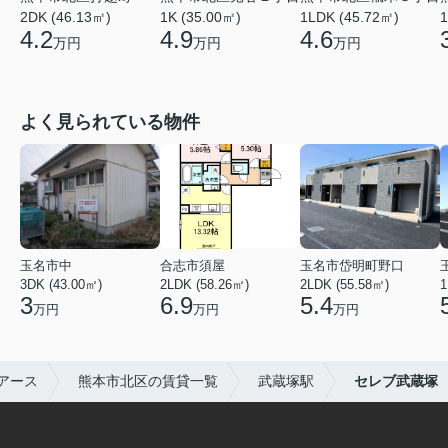
2DK (46.13㎡)
1K (35.00㎡)
1LDK (45.72㎡)
1
4.2
4.9
4.6
万円
万円
万円
よく見られている物件
玉名市中
合志市須屋
玉名市岱明町野口
3DK (43.00㎡)
2LDK (58.26㎡)
2LDK (55.58㎡)
1
3
6.9
5.4
万円
万円
万円
アース
熊本市北区の賃貸一覧
武蔵塚駅
セレブ武蔵塚