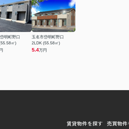
岱明町野口
玉名市岱明町野口
(55.58㎡)
2LDK (55.58㎡)
5.4
円
万円
賃貸物件を探す
売買物件