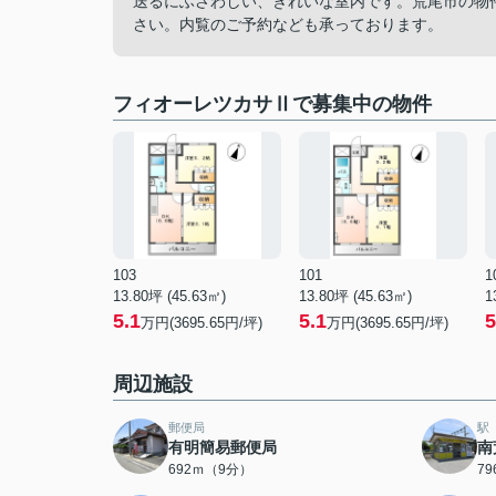
送るにふさわしい、きれいな室内です。荒尾市の物
さい。内覧のご予約なども承っております。
フィオーレツカサⅡで募集中の物件
103
101
1
13.80坪 (45.63㎡)
13.80坪 (45.63㎡)
1
5.1
5.1
5
万円(3695.65円/坪)
万円(3695.65円/坪)
周辺施設
郵便局
駅
有明簡易郵便局
南
692ｍ（9分）
7