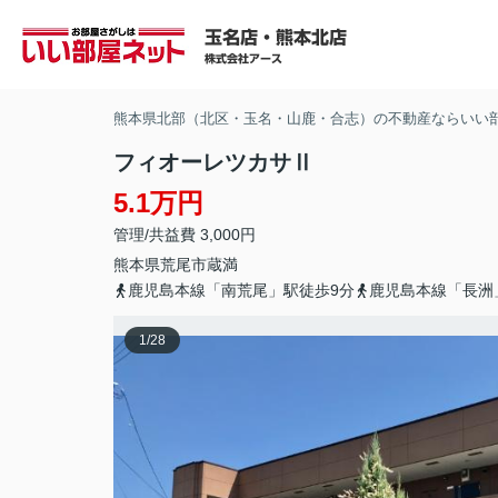
熊本県北部（北区・玉名・山鹿・合志）の不動産ならいい
フィオーレツカサⅡ
5.1万円
管理/共益費 3,000円
熊本県
荒尾市
蔵満
鹿児島本線「南荒尾」駅徒歩9分
鹿児島本線「長洲
1
/
28