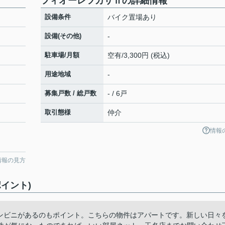
フィオーレツカサⅡの詳細情報
設備条件
バイク置場あり
設備(その他)
-
駐車場/月額
空有/3,300円 (税込)
用途地域
-
募集戸数 / 総戸数
- / 6戸
取引態様
仲介
情報
情報の見方
イント)
コンビニがあるのもポイント。こちらの物件はアパートです。新しい日々