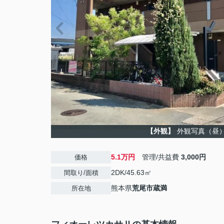
【外観】
外観写真（昼
5.1万円
管理/共益費
3,000円
価格
2DK/45.63㎡
間取り/面積
熊本県
荒尾市
蔵満
所在地