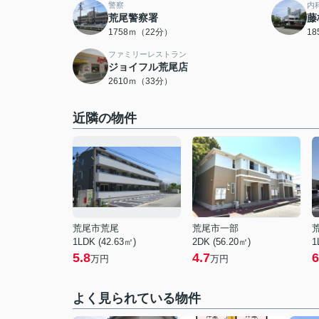
警察
内
荒尾警察署
藤
1758ｍ（22分）
1
ファミリーレストラン
ジョイフル荒尾店
2610ｍ（33分）
近隣の物件
荒尾市荒尾
荒尾市一部
1LDK (42.63㎡)
2DK (56.20㎡)
1
5.8
4.7
6
万円
万円
よく見られている物件