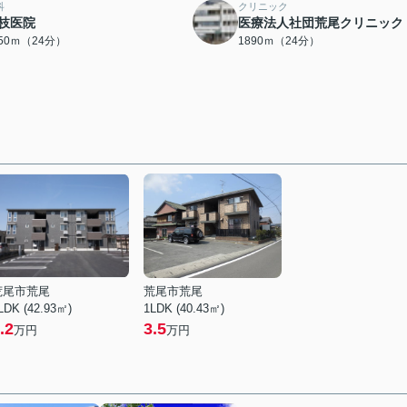
科
クリニック
枝医院
医療法人社団荒尾クリニック
850ｍ（24分）
1890ｍ（24分）
荒尾市荒尾
荒尾市荒尾
LDK (42.93㎡)
1LDK (40.43㎡)
.2
3.5
万円
万円