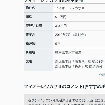
フィオーレツカサⅡの基本情報
物件名
フィオーレツカサⅡ
価格
5.1万円
管理/共益費
3,000円
築年月
2012年7月（築14年）
総戸数
6戸
所在地
熊本県
荒尾市
蔵満
交通
鹿児島本線
「
南荒尾
」駅 徒歩9分
鹿児島本線
「
長洲
」駅 徒歩55分
フィオーレツカサⅡのコメント(おすすめポ
セブン-イレブン荒尾蔵満店まで徒歩2分と近場に