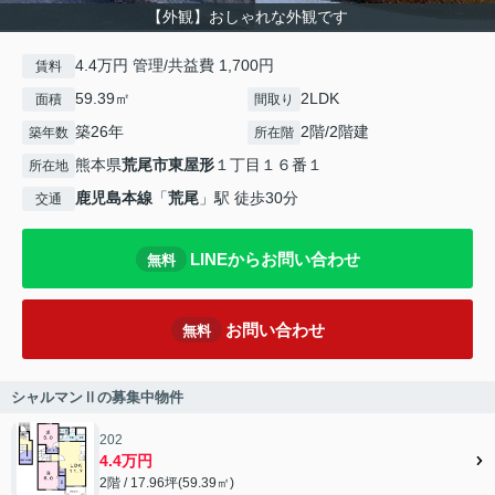
【外観】おしゃれな外観です
4.4万円 管理/共益費 1,700円
賃料
59.39㎡
2LDK
面積
間取り
築26年
2階/2階建
築年数
所在階
熊本県
荒尾市
東屋形
１丁目１６番１
所在地
鹿児島本線
「
荒尾
」駅 徒歩30分
交通
LINEからお問い合わせ
無料
お問い合わせ
無料
シャルマンⅡの募集中物件
202
4.4万円
2階 / 17.96坪(59.39㎡)