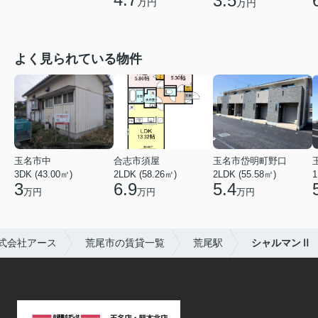
3.5
万円
万円
よく見られている物件
玉名市中
合志市須屋
玉名市岱明町野口
3DK (43.00㎡)
2LDK (58.26㎡)
2LDK (55.58㎡)
1
3
6.9
5.4
万円
万円
万円
式会社アース
荒尾市の賃貸一覧
荒尾駅
シャルマンⅡ