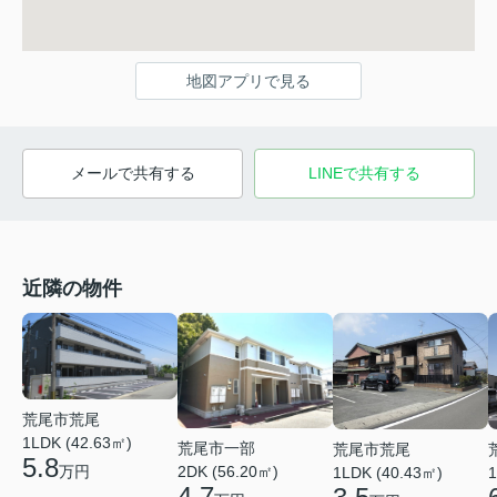
地図アプリで見る
メールで共有する
LINEで共有する
近隣の物件
荒尾市荒尾
1LDK (42.63㎡)
荒尾市一部
荒尾市荒尾
5.8
2DK (56.20㎡)
万円
1
1LDK (40.43㎡)
4.7