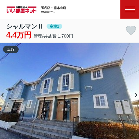
お気に入り
閲覧履歴
シャルマンⅡ
空室1
4.4万円
管理/共益費 1,700円
1
/
19