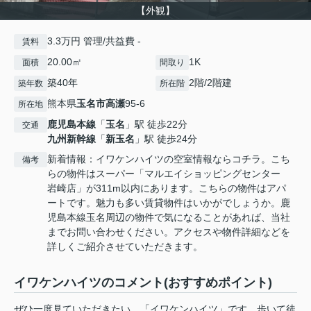
【外観】
3.3万円 管理/共益費 -
賃料
20.00㎡
1K
面積
間取り
築40年
2階/2階建
築年数
所在階
熊本県
玉名市
高瀬
95-6
所在地
鹿児島本線
「
玉名
」駅 徒歩22分
交通
九州新幹線
「
新玉名
」駅 徒歩24分
新着情報：イワケンハイツの空室情報ならコチラ。こち
備考
らの物件はスーパー「マルエイショッピングセンター
岩崎店」が311m以内にあります。こちらの物件はアパ
ートです。魅力も多い賃貸物件はいかがでしょうか。鹿
児島本線玉名周辺の物件で気になることがあれば、当社
までお問い合わせください。アクセスや物件詳細などを
詳しくご紹介させていただきます。
イワケンハイツのコメント(おすすめポイント)
ぜひ一度見ていただきたい、「イワケンハイツ」です。歩いて徒