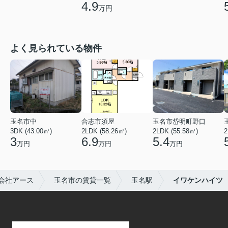
4.9
万円
よく見られている物件
玉名市中
合志市須屋
玉名市岱明町野口
3DK (43.00㎡)
2LDK (58.26㎡)
2LDK (55.58㎡)
2
3
6.9
5.4
万円
万円
万円
会社アース
玉名市の賃貸一覧
玉名駅
イワケンハイツ