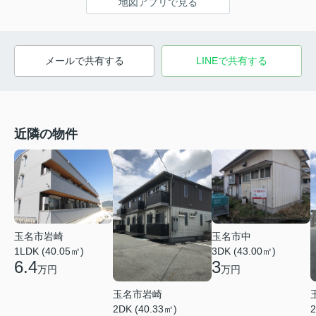
地図アプリで見る
メールで共有する
LINEで共有する
近隣の物件
玉名市岩崎
玉名市中
1LDK (40.05㎡)
3DK (43.00㎡)
6.4
3
万円
万円
玉名市岩崎
2DK (40.33㎡)
2