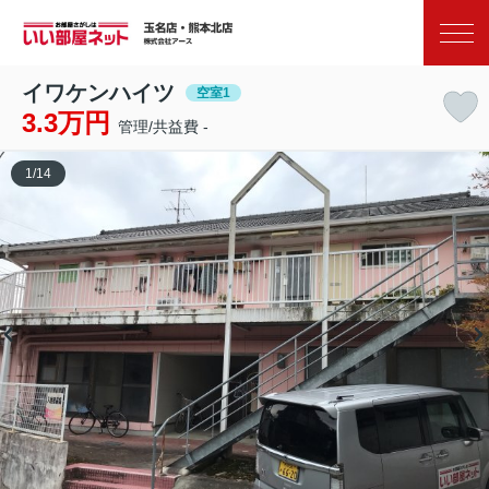
お気に入り
閲覧履歴
イワケンハイツ
空室1
3.3万円
管理/共益費 -
1
/
14