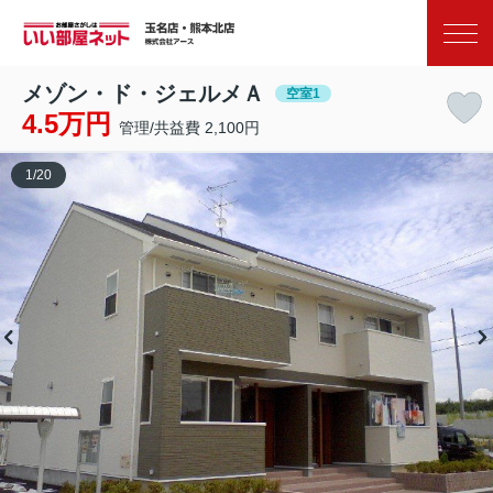
お気に入り
閲覧履歴
メゾン・ド・ジェルメＡ
空室1
4.5万円
管理/共益費 2,100円
1
/
20