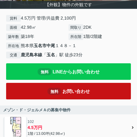
【外観】物件の外観です
4.5万円 管理/共益費 2,100円
賃料
42.98㎡
2DK
面積
間取り
築18年
1階/2階建
築年数
所在階
熊本県
玉名市
中尾
１４８－１
所在地
鹿児島本線
「
玉名
」駅 徒歩23分
交通
LINEからお問い合わせ
無料
お問い合わせ
無料
メゾン・ド・ジェルメＡの募集中物件
102
4.5万円
1階 / 13.00坪(42.98㎡)