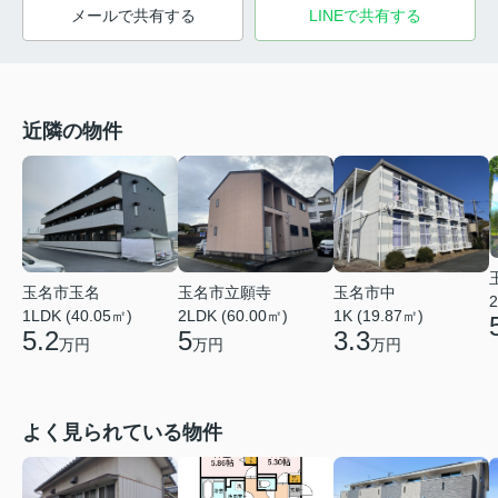
メールで共有する
LINEで共有する
近隣の物件
玉名市立願寺
玉名市中
玉名市玉名
2
2LDK (60.00㎡)
1K (19.87㎡)
1LDK (40.05㎡)
5
3.3
5.2
万円
万円
万円
よく見られている物件