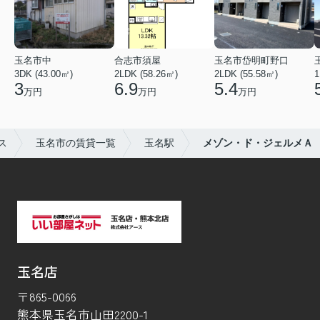
玉名市中
合志市須屋
玉名市岱明町野口
3DK (43.00㎡)
2LDK (58.26㎡)
2LDK (55.58㎡)
1
3
6.9
5.4
万円
万円
万円
ス
玉名市の賃貸一覧
玉名駅
メゾン・ド・ジェルメＡ
玉名店
〒865-0066
熊本県玉名市山田2200-1