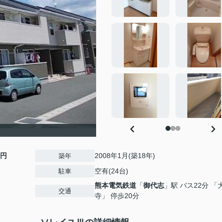
0円
2008年1月(築18年)
築年
空有(24台)
駐車
熊本電気鉄道
「
御代志
」駅 バス22分 「
交通
寺」 停歩20分