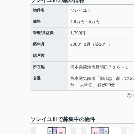
ソレイユⅢの基本情報
物件名
ソレイユⅢ
価格
4.9万円～5万円
管理/共益費
1,700円
築年月
2008年1月（築18年）
総戸数
-
所在地
熊本県
菊池市
野間口
７１６－１
交通
熊本電気鉄道
「
御代志
」駅 バス2
分 「大琳寺」 停歩20分
ソレイユⅢで募集中の物件