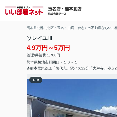
熊本県北部（北区・玉名・山鹿・合志）の不動産ならいい
ソレイユⅢ
4.9万円～5万円
管理/共益費 1,700円
熊本県
菊池市
野間口
７１６－１
熊本電気鉄道「御代志」駅バス22分「大琳寺」停歩2
1
/
19