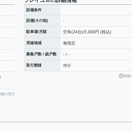
ソレイユⅢの詳細情報
設備条件
設備(その他)
-
駐車場/月額
空有(24台)/3,300円 (税込)
用途地域
無指定
募集戸数 / 総戸数
- / -
取引態様
仲介
情報
2
情報の見方