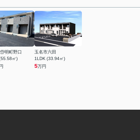
岱明町野口
玉名市六田
(55.58㎡)
1LDK (33.94㎡)
5
円
万円