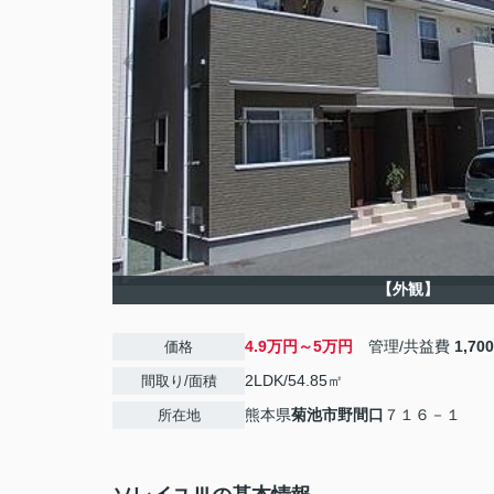
【外観】
4.9万円～5万円
管理/共益費
1,70
価格
2LDK/54.85㎡
間取り/面積
熊本県
菊池市
野間口
７１６－１
所在地