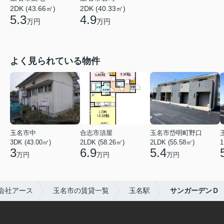
2DK (43.66㎡)
2DK (40.33㎡)
5.3
4.9
万円
万円
よく見られている物件
玉名市中
合志市須屋
玉名市岱明町野口
3DK (43.00㎡)
2LDK (58.26㎡)
2LDK (55.58㎡)
1
3
6.9
5.4
万円
万円
万円
会社アース
玉名市の賃貸一覧
玉名駅
サンガーデンＤ