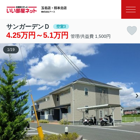
お気に入り
閲覧履歴
サンガーデンＤ
空室3
4.25万円～5.1万円
管理/共益費 1,500円
1
/
19