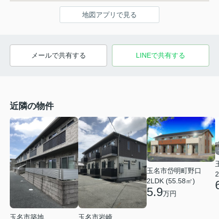
地図アプリで見る
メールで共有する
LINEで共有する
近隣の物件
玉名市岱明町野口
2
2LDK (55.58㎡)
5.9
万円
玉名市築地
玉名市岩崎