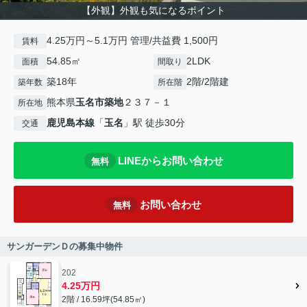
【外観】外観も気になるポイント
4.25万円～5.1万円 管理/共益費 1,500円
賃料
54.85㎡
2LDK
面積
間取り
築18年
2階/2階建
築年数
所在階
熊本県
玉名市
築地
２３７－１
所在地
鹿児島本線
「
玉名
」駅 徒歩30分
交通
LINEからお問い合わせ
無料
お問い合わせ
無料
サンガーデンＤの募集中物件
202
4.25万円
2階 / 16.59坪(54.85㎡)