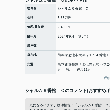
シャルム６番館 Ｃの基本情報
物件名
シャルム６番館 Ｃ
価格
5.65万円
管理/共益費
2,400円
築年月
2024年9月（築1年）
総戸数
-
所在地
熊本県
菊池市
大琳寺
１１４番地１
交通
熊本電気鉄道
「
御代志
」駅 バス2
分 「深川」 停歩11分
シャルム６番館 Ｃのコメント(おすすめポ
気になるイチオシ物件情報：「シャルム６番館 Ｃ