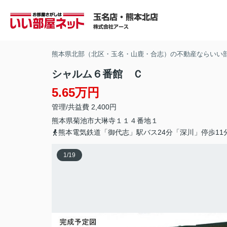
熊本県北部（北区・玉名・山鹿・合志）の不動産ならいい
シャルム６番館 Ｃ
5.65万円
管理/共益費 2,400円
熊本県
菊池市
大琳寺
１１４番地１
熊本電気鉄道「御代志」駅バス24分「深川」停歩11
1
/
19