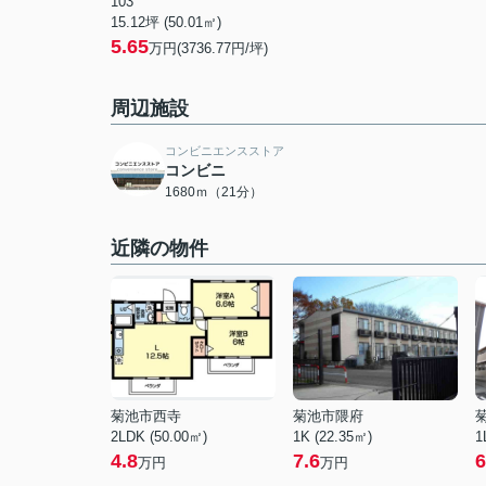
103
15.12坪 (50.01㎡)
5.65
万円(3736.77円/坪)
周辺施設
コンビニエンスストア
コンビニ
1680ｍ（21分）
近隣の物件
菊池市西寺
菊池市隈府
2LDK (50.00㎡)
1K (22.35㎡)
1
4.8
7.6
6
万円
万円