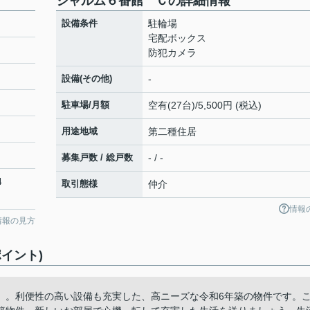
シャルム６番館 Ｃの詳細情報
設備条件
駐輪場
宅配ボックス
防犯カメラ
設備(その他)
-
駐車場/月額
空有(27台)/5,500円 (税込)
用途地域
第二種住居
募集戸数 / 総戸数
- / -
4
取引態様
仲介
情報
情報の見方
イント)
」。利便性の高い設備も充実した、高ニーズな令和6年築の物件です。