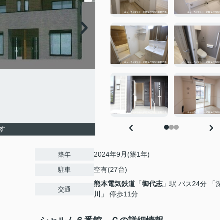
す
2024年9月(築1年)
築年
空有(27台)
駐車
熊本電気鉄道
「
御代志
」駅 バス24分 「
交通
川」 停歩11分