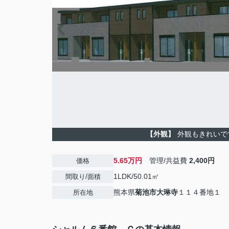
【外観】
外観もきれいで
5.65万円
管理/共益費
2,400円
価格
1LDK/50.01㎡
間取り/面積
熊本県
菊池市
大琳寺
１１４番地１
所在地