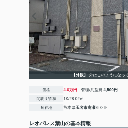
【外観】
外はこのようになっ
4.6万円
管理/共益費
4,500円
価格
1K/28.02㎡
間取り/面積
熊本県
玉名市
高瀬
６０９
所在地
レオパレス葉山の基本情報