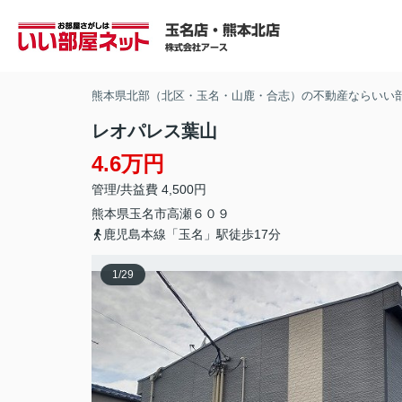
熊本県北部（北区・玉名・山鹿・合志）の不動産ならいい
レオパレス葉山
4.6万円
管理/共益費 4,500円
熊本県
玉名市
高瀬
６０９
鹿児島本線「玉名」駅徒歩17分
1
/
29