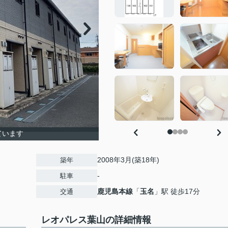
ています
2008年3月(築18年)
築年
-
駐車
鹿児島本線
「
玉名
」駅 徒歩17分
交通
レオパレス葉山の詳細情報