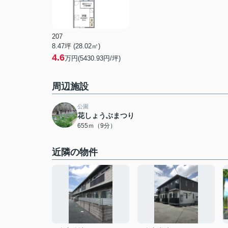
207
8.47坪 (28.02㎡)
4.6
万円(5430.93円/坪)
周辺施設
公園
花しょうぶまつり
655ｍ（9分）
近隣の物件