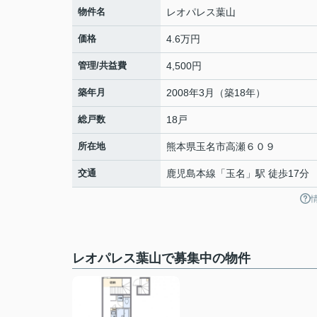
物件名
レオパレス葉山
価格
4.6万円
管理/共益費
4,500円
築年月
2008年3月（築18年）
総戸数
18戸
所在地
熊本県
玉名市
高瀬
６０９
交通
鹿児島本線
「
玉名
」駅 徒歩17分
レオパレス葉山で募集中の物件