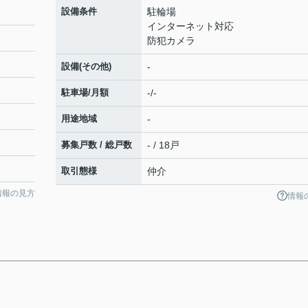
設備条件
駐輪場
インターネット対応
防犯カメラ
設備(その他)
-
駐車場/月額
-/-
用途地域
-
募集戸数 / 総戸数
- / 18戸
取引態様
仲介
情報の見方
情報