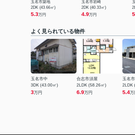
玉名市築地
玉名市岩崎
2DK (43.66㎡)
2DK (40.33㎡)
2
5.3
4.9
5
万円
万円
よく見られている物件
玉名市中
合志市須屋
玉名市
3DK (43.00㎡)
2LDK (58.26㎡)
2LDK 
3
6.9
5.4
万円
万円
万