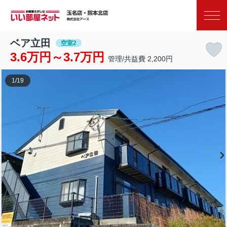
お気に入り
閲覧履歴
ベア立田
空室2
3.6万円～3.7万円
管理/共益費 2,200円
1
/
19