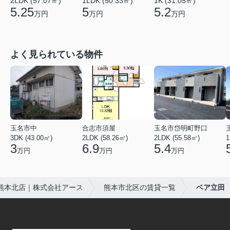
2LDK (57.07㎡)
1LDK (50.33㎡)
1K (31.05㎡)
5.25
5
5.2
万円
万円
万円
よく見られている物件
玉名市中
合志市須屋
玉名市岱明町野口
3DK (43.00㎡)
2LDK (58.26㎡)
2LDK (55.58㎡)
1
3
6.9
5.4
万円
万円
万円
熊本北店｜株式会社アース
熊本市北区の賃貸一覧
ベア立田