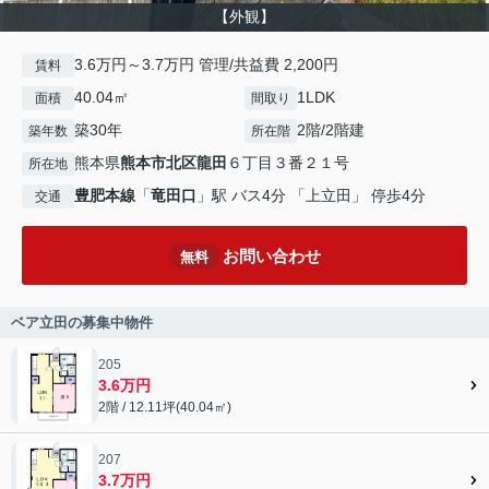
【外観】
3.6万円～3.7万円 管理/共益費 2,200円
賃料
40.04㎡
1LDK
面積
間取り
築30年
2階/2階建
築年数
所在階
熊本県
熊本市北区
龍田
６丁目３番２１号
所在地
豊肥本線
「
竜田口
」駅 バス4分 「上立田」 停歩4分
交通
お問い合わせ
無料
ベア立田の募集中物件
205
3.6万円
2階 / 12.11坪(40.04㎡)
207
3.7万円