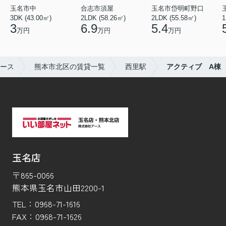
玉名市中
合志市須屋
玉名市岱明町野口
3DK (43.00㎡)
2LDK (58.26㎡)
2LDK (55.58㎡)
1
3
6.9
5.4
万円
万円
万円
ース
熊本市北区の賃貸一覧
西里駅
アクティブ A棟
玉名店
〒865-0066
熊本県玉名市山田2200-1
TEL：
0968-71-1616
FAX：
0968-71-1626