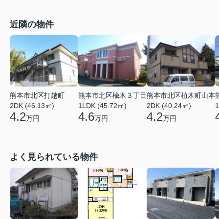
近隣の物件
熊本市北区打越町
熊本市北区楡木３丁目
熊本市北区植木町山本
2DK (46.13㎡)
1LDK (45.72㎡)
2DK (40.24㎡)
1
4.2
4.6
4.2
万円
万円
万円
よく見られている物件