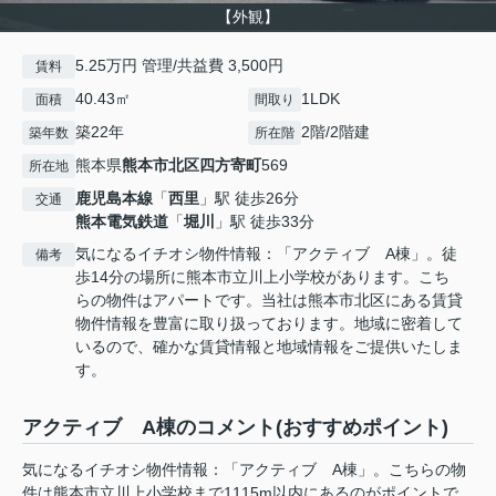
【外観】
5.25万円 管理/共益費 3,500円
賃料
40.43㎡
1LDK
面積
間取り
築22年
2階/2階建
築年数
所在階
熊本県
熊本市北区
四方寄町
569
所在地
鹿児島本線
「
西里
」駅 徒歩26分
交通
熊本電気鉄道
「
堀川
」駅 徒歩33分
気になるイチオシ物件情報：「アクティブ A棟」。徒
備考
歩14分の場所に熊本市立川上小学校があります。こち
らの物件はアパートです。当社は熊本市北区にある賃貸
物件情報を豊富に取り扱っております。地域に密着して
いるので、確かな賃貸情報と地域情報をご提供いたしま
す。
アクティブ A棟のコメント(おすすめポイント)
気になるイチオシ物件情報：「アクティブ A棟」。こちらの物
件は熊本市立川上小学校まで1115m以内にあるのがポイントで