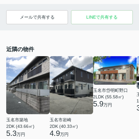
メールで共有する
LINEで共有する
近隣の物件
玉名市岱明町野口
2LDK (55.58㎡)
1
5.9
万円
玉名市築地
玉名市岩崎
2DK (43.66㎡)
2DK (40.33㎡)
5.3
4.9
万円
万円