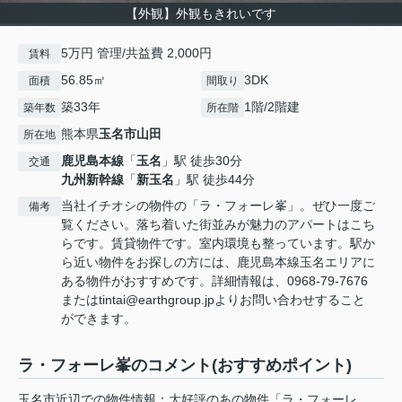
【外観】外観もきれいです
5万円 管理/共益費 2,000円
賃料
56.85㎡
3DK
面積
間取り
築33年
1階/2階建
築年数
所在階
熊本県
玉名市
山田
所在地
鹿児島本線
「
玉名
」駅 徒歩30分
交通
九州新幹線
「
新玉名
」駅 徒歩44分
当社イチオシの物件の「ラ・フォーレ峯」。ぜひ一度ご
備考
覧ください。落ち着いた街並みが魅力のアパートはこち
らです。賃貸物件です。室内環境も整っています。駅か
ら近い物件をお探しの方には、鹿児島本線玉名エリアに
ある物件がおすすめです。詳細情報は、0968-79-7676
またはtintai@earthgroup.jpよりお問い合わせすること
ができます。
ラ・フォーレ峯のコメント(おすすめポイント)
玉名市近辺での物件情報：大好評のあの物件「ラ・フォーレ