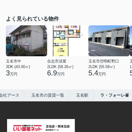
よく見られている物件
玉名市中
合志市須屋
玉名市岱明町野口
3DK (43.00㎡)
2LDK (58.26㎡)
2LDK (55.58㎡)
1
3
6.9
5.4
万円
万円
万円
会社アース
玉名市の賃貸一覧
玉名駅
ラ・フォーレ峯