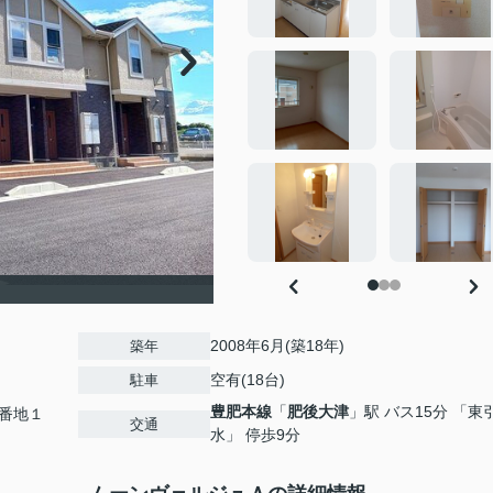
2008年6月(築18年)
築年
空有(18台)
駐車
豊肥本線
「
肥後大津
」駅 バス15分 「東
番地１
交通
水」 停歩9分