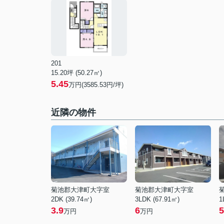
201
15.20坪 (50.27㎡)
5.45
万円(3585.53円/坪)
近隣の物件
菊池郡大津町大字室
菊池郡大津町大字室
2DK (39.74㎡)
3LDK (67.91㎡)
1
3.9
6
5
万円
万円