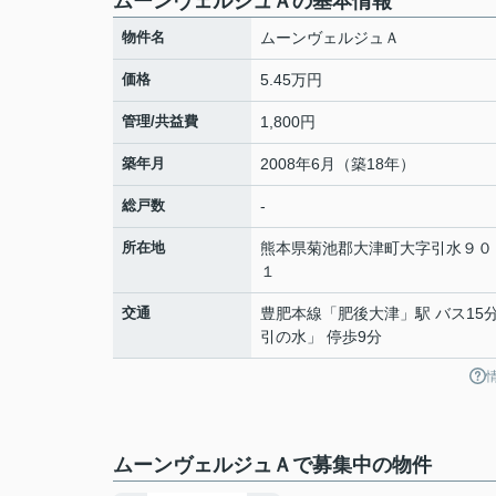
ムーンヴェルジュＡの基本情報
物件名
ムーンヴェルジュＡ
価格
5.45万円
管理/共益費
1,800円
築年月
2008年6月（築18年）
総戸数
-
所在地
熊本県
菊池郡大津町
大字引水
９０
１
交通
豊肥本線
「
肥後大津
」駅 バス15
引の水」 停歩9分
ムーンヴェルジュＡで募集中の物件