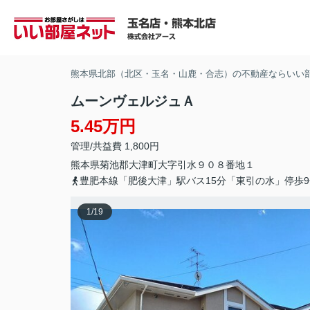
熊本県北部（北区・玉名・山鹿・合志）の不動産ならいい
ムーンヴェルジュＡ
5.45万円
管理/共益費 1,800円
熊本県
菊池郡大津町
大字引水
９０８番地１
豊肥本線「肥後大津」駅バス15分「東引の水」停歩9
1
/
19