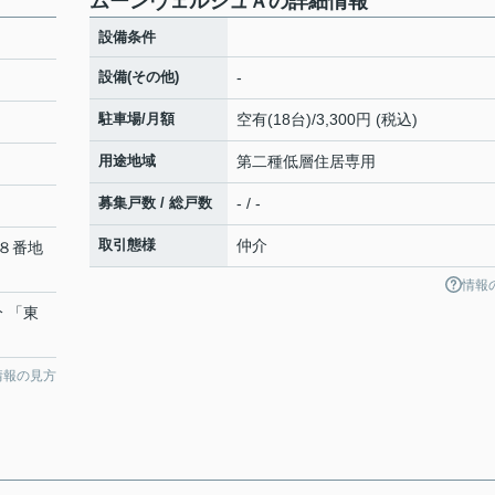
ムーンヴェルジュＡの詳細情報
設備条件
設備(その他)
-
駐車場/月額
空有(18台)/3,300円 (税込)
用途地域
第二種低層住居専用
募集戸数 / 総戸数
- / -
取引態様
仲介
８番地
情報
分 「東
情報の見方