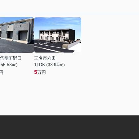
岱明町野口
玉名市六田
(55.58㎡)
1LDK (33.94㎡)
5
円
万円