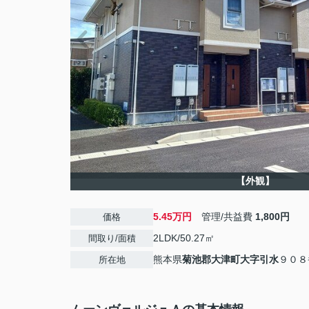
【外観】
5.45万円
管理/共益費
1,800円
価格
2LDK/50.27㎡
間取り/面積
熊本県
菊池郡大津町
大字引水
９０８
所在地