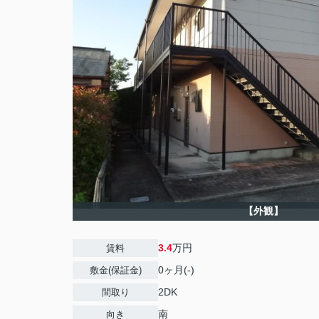
【外観】
3.4
万円
賃料
0ヶ月(-)
敷金(保証金)
2DK
間取り
南
向き