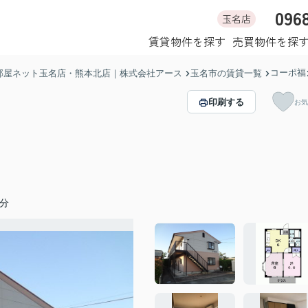
096
玉名店
ホーム
賃貸物件を探す
売買物件を探
コーポ福
部屋ネット玉名店・熊本北店｜株式会社アース
玉名市の賃貸一覧
印刷する
お気
分