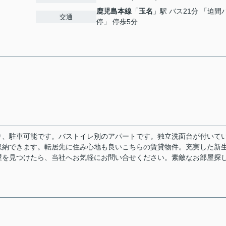
鹿児島本線
「
玉名
」駅 バス21分 「迫間
交通
停」 停歩5分
り、駐車可能です。バストイレ別のアパートです。独立洗面台が付いて
収納できます。転居先に住み心地も良いこちらの賃貸物件。充実した新
屋を見つけたら、当社へお気軽にお問い合せください。素敵なお部屋探