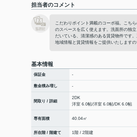
担当者のコメント
こだわりポイント満載のコーポ福。こちら
のスペースを広く使えます。洗面所の独立
だいている、清潔感のある賃貸物件です。
地域情報と賃貸情報をご提供いたしますの
基本情報
-
保証金
敷金積み増し
-
2DK
間取り / 詳細
洋室 6.0帖
/
洋室 6.0帖
/
DK 6.0帖
40.04㎡
専有面積
1階 / 2階建
所在階 / 階建て