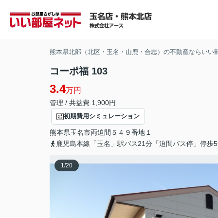
熊本県北部（北区・玉名・山鹿・合志）の不動産ならいい
コーポ福 103
3.4
万円
管理 / 共益費 1,900円
初期費用シミュレーション
熊本県
玉名市
両迫間
５４９番地１
鹿児島本線「玉名」駅バス21分「迫間バス停」停歩5
1
/
20