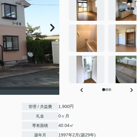
1,900円
管理 / 共益費
0ヶ月
礼金
40.04㎡
専有面積
1997年2月(築29年)
築年月