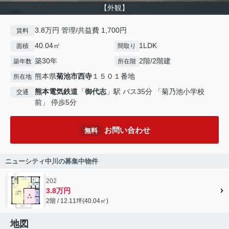
【外観】
3.8万円 管理/共益費 1,700円
賃料
40.04㎡
1LDK
面積
間取り
築30年
2階/2階建
築年数
所在階
熊本県
菊池市
西寺
１５０１番地
所在地
熊本電気鉄道
「
御代志
」駅 バス35分 「菊乃池小学校
交通
前」 停歩5分
お問い合わせ
無料
ニューシティ中川の募集中物件
202
3.8万円
2階 / 12.11坪(40.04㎡)
地図