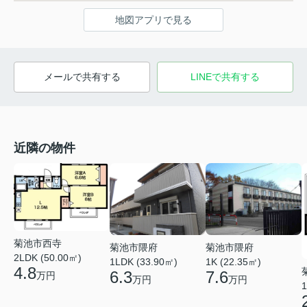
地図アプリで見る
メールで共有する
LINEで共有する
近隣の物件
菊池市西寺
菊池市隈府
菊池市隈府
2LDK (50.00㎡)
1LDK (33.90㎡)
1K (22.35㎡)
4.8
6.3
7.6
万円
万円
万円
1