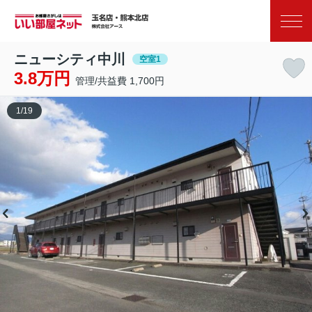
お気に入り
閲覧履歴
ニューシティ中川
空室1
3.8万円
管理/共益費 1,700円
1
/
19