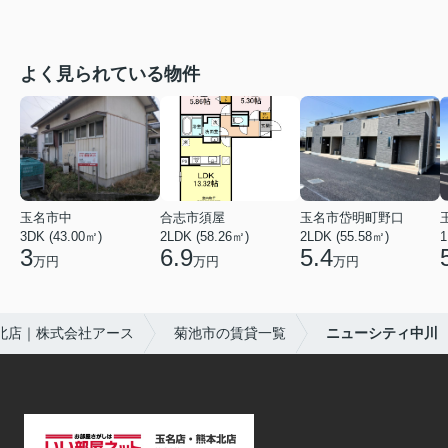
よく見られている物件
玉名市中
合志市須屋
玉名市岱明町野口
3DK (43.00㎡)
2LDK (58.26㎡)
2LDK (55.58㎡)
1
3
6.9
5.4
万円
万円
万円
北店｜株式会社アース
菊池市の賃貸一覧
ニューシティ中川