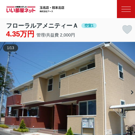
お気に入り
閲覧履歴
フローラルアメニティーＡ
空室1
4.35万円
管理/共益費 2,000円
1
/
13