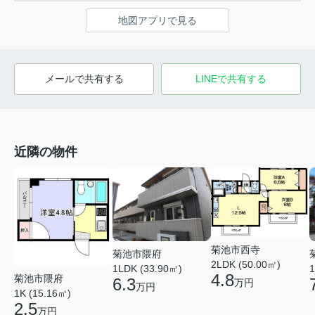
地図アプリで見る
メールで共有する
LINEで共有する
近隣の物件
菊池市西寺
菊池市隈府
2LDK (50.00㎡)
1LDK (33.90㎡)
1
4.8
菊池市隈府
6.3
万円
万円
1K (15.16㎡)
2.5
万円