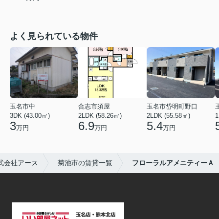
よく見られている物件
玉名市中
合志市須屋
玉名市岱明町野口
3DK (43.00㎡)
2LDK (58.26㎡)
2LDK (55.58㎡)
1
3
6.9
5.4
万円
万円
万円
式会社アース
菊池市の賃貸一覧
フローラルアメニティーＡ