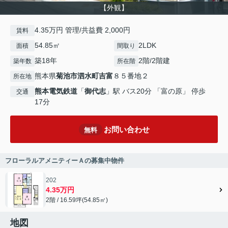
【外観】
4.35万円 管理/共益費 2,000円
賃料
54.85㎡
2LDK
面積
間取り
築18年
2階/2階建
築年数
所在階
熊本県
菊池市
泗水町吉富
８５番地２
所在地
熊本電気鉄道
「
御代志
」駅 バス20分 「富の原」 停歩
交通
17分
お問い合わせ
無料
フローラルアメニティーＡの募集中物件
202
4.35万円
2階 / 16.59坪(54.85㎡)
地図