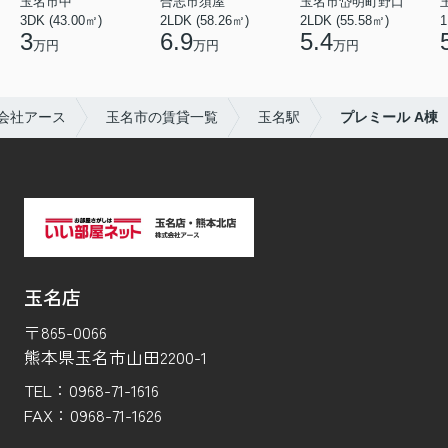
玉名市中
合志市須屋
玉名市岱明町野口
3DK (43.00㎡)
2LDK (58.26㎡)
2LDK (55.58㎡)
1
3
6.9
5.4
万円
万円
万円
会社アース
玉名市の賃貸一覧
玉名駅
プレミール A棟
玉名店
〒865-0066
熊本県玉名市山田2200-1
TEL：
0968-71-1616
FAX：
0968-71-1626