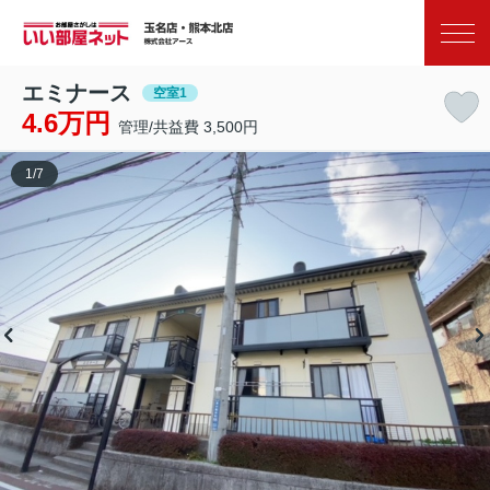
お気に入り
閲覧履歴
エミナース
空室1
4.6万円
管理/共益費 3,500円
1
/
7