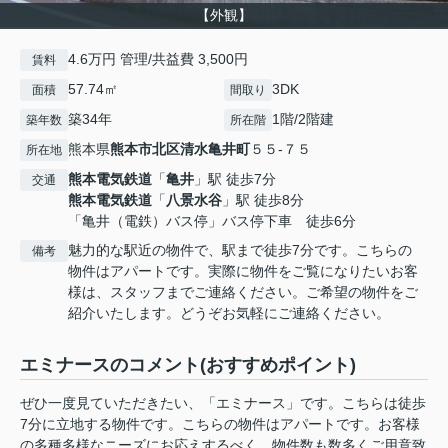
【外観】
4.6万円 管理/共益費 3,500円
賃料
57.74㎡
3DK
面積
間取り
築34年
1階/2階建
築年数
所在階
熊本県
熊本市北区
清水亀井町
５５-７５
所在地
熊本電気鉄道
「
亀井
」駅 徒歩7分
交通
熊本電気鉄道
「
八景水谷
」駅 徒歩8分
「亀井（電鉄）バス停」バス停下車 徒歩6分
魅力的な駅近の物件で、駅まで徒歩7分です。こちらの
備考
物件はアパートです。実際に物件をご覧になりたいお客
様は、スタッフまでご連絡ください。ご希望の物件をご
紹介いたします。どうぞお気軽にご連絡ください。
エミナースのコメント(おすすめポイント)
ぜひ一度見ていただきたい、「エミナース」です。こちらは徒歩
7分に立地する物件です。こちらの物件はアパートです。お客様
の多種多様なニーズにお応えするべく、物件数も数多くご用意致