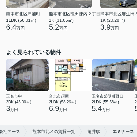
熊本市北区津浦町
熊本市北区龍田陳内２丁目
熊本市北区麻生田
1LDK (50.01㎡)
1K (31.05㎡)
1K (20.28㎡)
6.4
5.2
3.9
万円
万円
万円
よく見られている物件
玉名市中
合志市須屋
玉名市岱明町野口
3DK (43.00㎡)
2LDK (58.26㎡)
2LDK (55.58㎡)
2
3
6.9
5.4
万円
万円
万円
会社アース
熊本市北区の賃貸一覧
亀井駅
エミナース