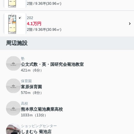
2階 / 9.36坪(30.96㎡)
202
4.1万円
2階 / 9.36坪(30.96㎡)
周辺施設
塾
公文式数・英・国研究会菊池教室
421ｍ（6分）
保育園
富原保育園
570ｍ（8分）
高校
熊本県立菊池農業高校
1033ｍ（13分）
ショッピングセンター
しまむら 菊池店