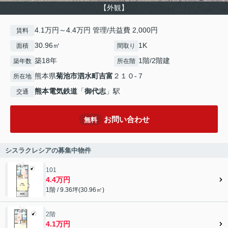
【外観】
4.1万円～4.4万円 管理/共益費 2,000円
賃料
30.96㎡
1K
面積
間取り
築18年
1階/2階建
築年数
所在階
熊本県
菊池市
泗水町吉富
２１０-７
所在地
熊本電気鉄道
「
御代志
」駅
交通
お問い合わせ
無料
シスラクレシアの募集中物件
101
4.4万円
1階 / 9.36坪(30.96㎡)
2階
4.1万円