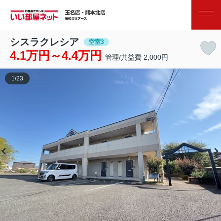
お気に入り
閲覧履歴
シスラクレシア
空室3
4.1万円～4.4万円
管理/共益費 2,000円
1
/
23