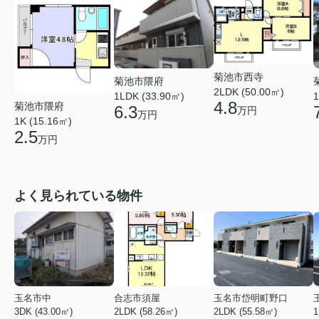
菊池市西寺
菊池市隈府
2LDK (50.00㎡)
1LDK (33.90㎡)
1
4.8
菊池市隈府
6.3
万円
万円
1K (15.16㎡)
2.5
万円
よく見られている物件
玉名市中
合志市須屋
玉名市岱明町野口
3DK (43.00㎡)
2LDK (58.26㎡)
2LDK (55.58㎡)
1