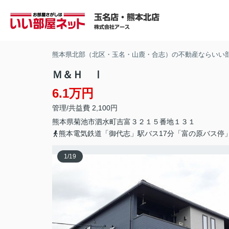
熊本県北部（北区・玉名・山鹿・合志）の不動産ならいい
Ｍ＆Ｈ Ⅰ
6.1万円
管理/共益費 2,100円
熊本県
菊池市
泗水町吉富
３２１５番地１３１
熊本電気鉄道「御代志」駅バス17分「富の原バス停
1
/
19