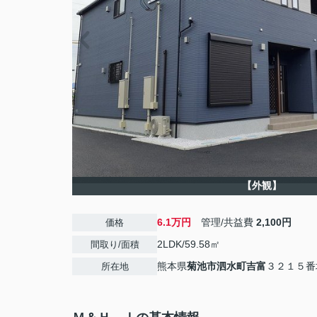
【外観】
6.1万円
管理/共益費
2,100円
価格
2LDK/59.58㎡
間取り/面積
熊本県
菊池市
泗水町吉富
３２１５番
所在地