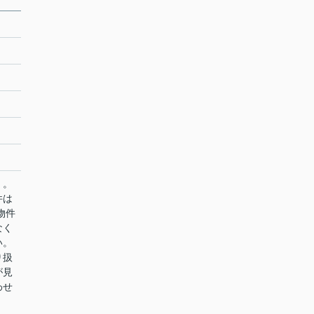
」。
件は
物件
なく
い。
り扱
が見
わせ