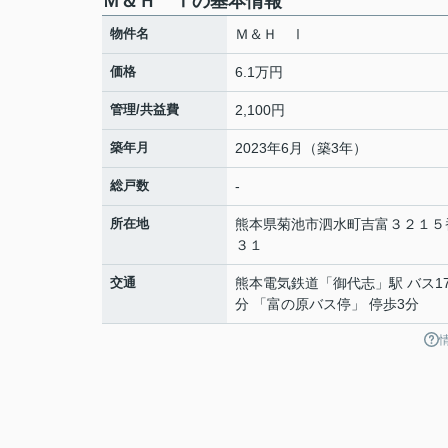
Ｍ＆Ｈ Ⅰの基本情報
物件名
Ｍ＆Ｈ Ⅰ
価格
6.1万円
管理/共益費
2,100円
築年月
2023年6月（築3年）
総戸数
-
所在地
熊本県
菊池市
泗水町吉富
３２１５
３１
交通
熊本電気鉄道
「
御代志
」駅 バス1
分 「富の原バス停」 停歩3分