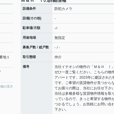
Ｍ＆Ｈ Ⅰの詳細情報
設備条件
防犯カメラ
設備(その他)
-
駐車場/月額
-/-
用途地域
無指定
募集戸数 / 総戸数
- / -
番地１
取引態様
仲介
備考
当社イチオシの物件の「Ｍ＆Ｈ Ⅰ
7
ぜひ一度ご覧ください。こちらの物
アパートです。2023年に建設された
です。ご希望の賃貸物件が見つから
情報の見方
てお困りの際は、当社にお任せ下さ
当社は多種多様な賃貸物件情報を取
っているので、きっと希望する物件
つかるでしょう。お気軽にお問い合
下さい。