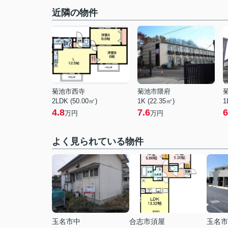
近隣の物件
菊池市西寺
菊池市隈府
2LDK (50.00㎡)
1K (22.35㎡)
1
4.8
7.6
6
万円
万円
よく見られている物件
玉名市中
合志市須屋
玉名市