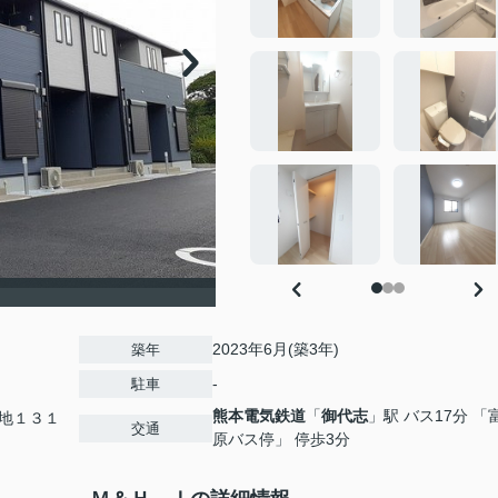
2023年6月(築3年)
築年
-
駐車
熊本電気鉄道
「
御代志
」駅 バス17分 「
地１３１
交通
原バス停」 停歩3分