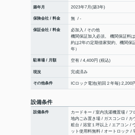
2023年7月(築3年)
築年月
保険会社 / 料金
無 / -
保証会社 / 料金
必加入 / その他
機関保証加入必須。 機関保証料は
約は2年の定期借家契約、機関保証
年）
駐車場 / 月額
空有 / 4,400円 (税込)
完成済み
現況
その他条件
ICロック電池(初回２年毎):2,200
設備条件
設備条件
カードキー / 室内洗濯機置場 / フロ
地内ごみ置き場 / ガスコンロ / カ
粧台 / 浴室１坪以上 / エアコン /
ット使用料無料 / オートロック / 