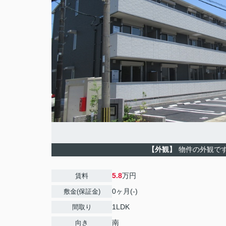
【外観】
物件の外観で
5.8
万円
賃料
0ヶ月(-)
敷金(保証金)
1LDK
間取り
南
向き