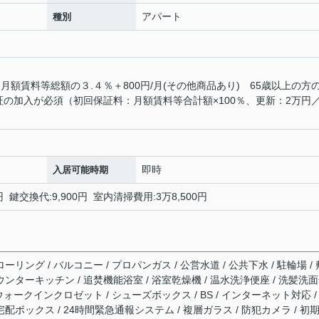
アパート
種別
月額賃料等総額の３.４％＋800円/月(その他商品あり) 65歳以上の方
の加入が必須（初回保証料：月額賃料等合計額×100％、更新：2万円／
即時
入居可能時期
円 鍵交換代:9,900円 室内清掃費用:3万8,500円
ーリング / バルコニー / プロパンガス / 公営水道 / 公共下水 / 駐輪場 / 
ウンターキッチン / 追焚機能浴室 / 浴室乾燥機 / 温水洗浄便座 / 洗髪洗
 ウォークインクロゼット / シューズボックス / BS / インターネット対応 /
宅配ボックス / 24時間緊急通報システム / 複層ガラス / 防犯カメラ / 初