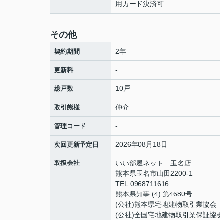
用カード決済可
その他
2年
契約期間
-
更新料
10戸
総戸数
仲介
取引態様
-
管理コード
2026年08月18日
次回更新予定日
取扱会社
いい部屋ネット 玉名店
熊本県玉名市山田2200-1
TEL:0968711616
熊本県知事 (4) 第4680号
(公社)熊本県宅地建物取引業協会
(公社)全国宅地建物取引業保証協