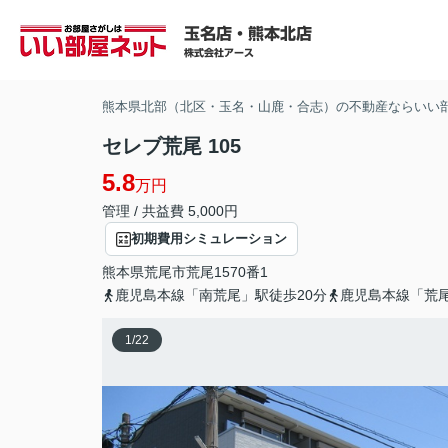
熊本県北部（北区・玉名・山鹿・合志）の不動産ならいい
セレブ荒尾 105
5.8
万円
管理 / 共益費 5,000円
初期費用シミュレーション
熊本県
荒尾市
荒尾
1570番1
鹿児島本線「南荒尾」駅徒歩20分
鹿児島本線「荒尾
1
/
22