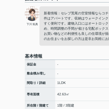
新着情報：セレブ荒尾の空室情報ならコチ
件はアパートです。収納はウォークインク
すく便利です。建物入口にはオートロック
下川 拓真
め、時間調整の手間が省ける宅配ボックス
お買い物などの利便性も良しの住環境が揃
のお住まいをお探しの方は是非お気軽にお
基本情報
-
保証金
敷金積み増し
-
1LDK
間取り / 詳細
42.63㎡
専有面積
1階 / 3階建
所在階 / 階建て