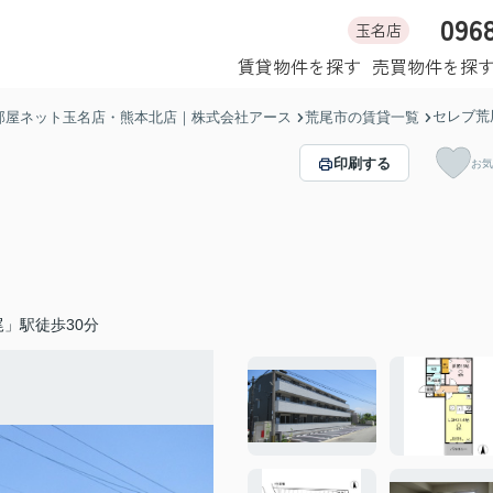
096
玉名店
ホーム
賃貸物件を探す
売買物件を探
セレブ荒
部屋ネット玉名店・熊本北店｜株式会社アース
荒尾市の賃貸一覧
印刷する
お気
」駅徒歩30分