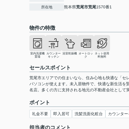
熊本県
荒尾市
荒尾
1570番1
所在地
物件の特徴
室内洗濯機
カウンター
浴室乾燥機
オートロッ
ネット使用
置場
キッチン
ク
料無料
セールスポイント
荒尾市エリアでの住まいなら、住み心地も快適な「セ
パソコンが使えます。未入居物件で、快適な新生活を
名店。多くの方に支持される地元の不動産会社として
ポイント
礼金不要
即入居可
洗髪洗面化粧台
カウンター
担当者のコメント