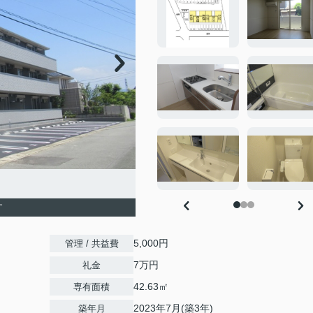
す
5,000円
管理 / 共益費
7万円
礼金
42.63㎡
専有面積
2023年7月(築3年)
築年月