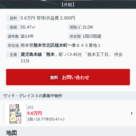
【外観】
5.6万円 管理/共益費 2,300円
賃料
55.47㎡
2LDK
面積
間取り
築14年
1階/2階建
築年数
所在階
熊本県
熊本市北区
植木町一木
６４５番地１
所在地
鹿児島本線
「
熊本
」駅 バス45分 「植木五丁目」 停歩
交通
11分
お問い合わせ
無料
ヴィラ・グレイスⅡの募集中物件
101
5.6万円
1階 / 16.77坪(55.47㎡)
地図