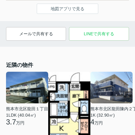
地図アプリで見る
メールで共有する
LINEで共有する
近隣の物件
熊本市北区龍田１丁目
熊本市北区龍田陳内２
1LDK (40.04㎡)
1K (32.90㎡)
3.7
4
万円
万円