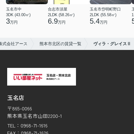
玉名市中
合志市須屋
玉名市岱明町野口
3DK (43.00㎡)
2LDK (58.26㎡)
2LDK (55.58㎡)
1
3
6.9
5.4
万円
万円
万円
株式会社アース
熊本市北区の賃貸一覧
ヴィラ・グレイスⅡ
玉名店
〒865-0066
熊本県玉名市山田2200-1
TEL：
0968-71-1616
FAX：
0968-71-1626