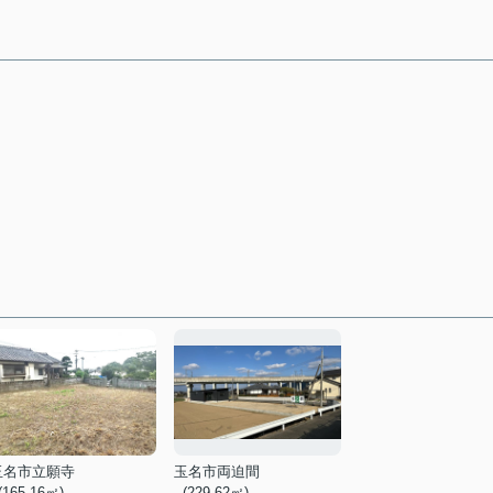
玉名市立願寺
玉名市両迫間
 (165.16㎡)
- (229.62㎡)