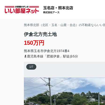
熊本県北部（北区・玉名・山鹿・合志）の不動産ならいい
伊倉北方売土地
150万円
熊本県
玉名市
伊倉北方
1974番4
鹿児島本線「肥後伊倉」駅徒歩5分
1
/
7