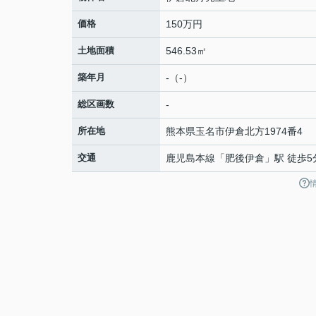
価格
150万円
土地面積
546.53㎡
築年月
-（-）
総区画数
-
所在地
熊本県
玉名市
伊倉北方
1974番4
交通
鹿児島本線
「
肥後伊倉
」駅 徒歩5