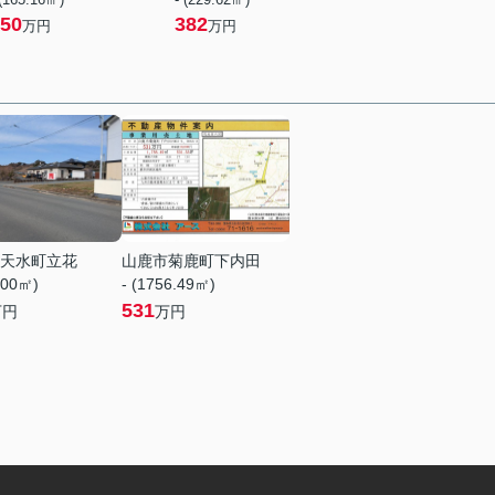
50
382
万円
万円
天水町立花
山鹿市菊鹿町下内田
.00㎡)
- (1756.49㎡)
531
万円
万円