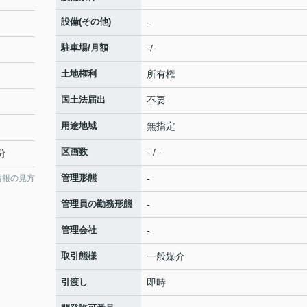
設備(その他)
-
駐車場/月額
-/-
土地権利
所有権
国土法届出
不要
用途地域
無指定
区画数
- / -
分
管理形態
-
情報の見方
管理員の勤務形態
-
管理会社
-
取引態様
一般媒介
引渡し
即時