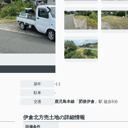
-(-)
築年
-
駐車
鹿児島本線
「
肥後伊倉
」駅 徒歩5分
交通
伊倉北方売土地の詳細情報
設備条件