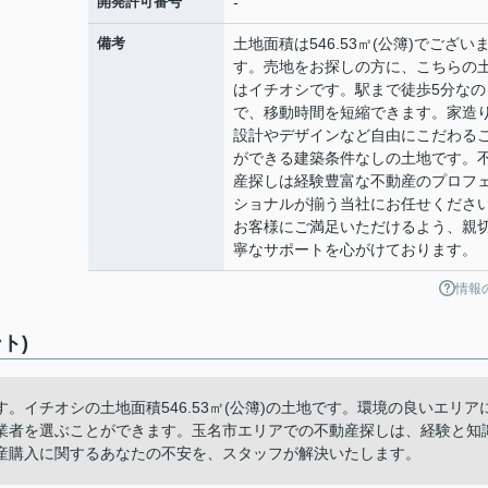
開発許可番号
-
備考
土地面積は546.53㎡(公簿)でござい
す。売地をお探しの方に、こちらの
はイチオシです。駅まで徒歩5分なの
で、移動時間を短縮できます。家造
設計やデザインなど自由にこだわる
ができる建築条件なしの土地です。
産探しは経験豊富な不動産のプロフ
ショナルが揃う当社にお任せくださ
お客様にご満足いただけるよう、親
寧なサポートを心がけております。
情報
ト)
イチオシの土地面積546.53㎡(公簿)の土地です。環境の良いエリア
業者を選ぶことができます。玉名市エリアでの不動産探しは、経験と知
産購入に関するあなたの不安を、スタッフが解決いたします。