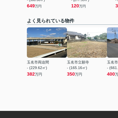
649
120
3
万円
万円
よく見られている物件
玉名市両迫間
玉名市立願寺
玉名市
- (229.62㎡)
- (165.16㎡)
- (661
382
350
400
万円
万円