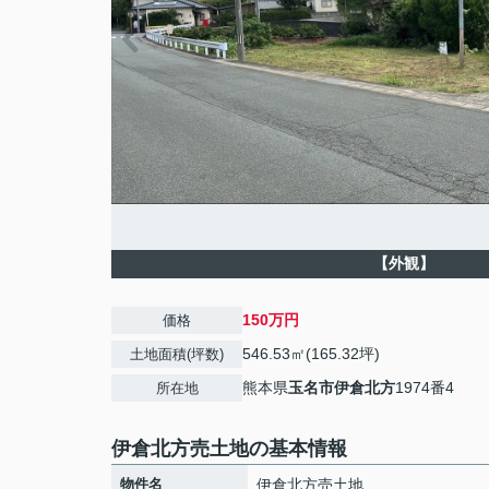
【外観】
150万円
価格
546.53㎡(165.32坪)
土地面積(坪数)
熊本県
玉名市
伊倉北方
1974番4
所在地
伊倉北方売土地の基本情報
物件名
伊倉北方売土地