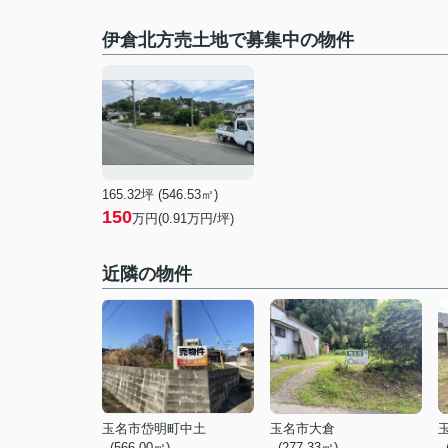
伊倉北方売土地で募集中の物件
165.32坪 (546.53㎡)
150
万円(0.91万円/坪)
近隣の物件
玉名市岱明町中土
玉名市大倉
- (566.00㎡)
- (277.33㎡)
-