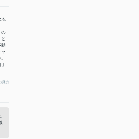
ま
土地
りの
こと
不動
ェッ
い。
切丁
の見方
に
識