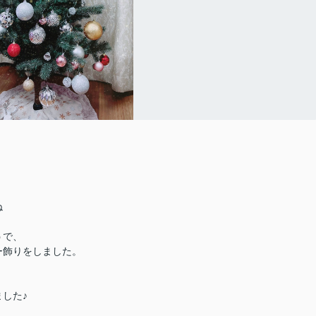
た
ね
うで、
ー飾りをしました。
した♪