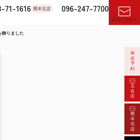
8-71-1616
096-247-7700
熊本北店
す
店舗紹介
売却査定
来店予約
閲覧履歴
お気に入り
お問い合わせ
を飾りました
来店予約
玉名店
熊本北店