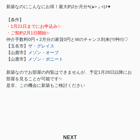
新築なのにこんなにお得！最大約2か月分٩(๑> ₃ <)۶♥
【条件】
・1月21日までにお申込み✨
・ご契約2月1日開始
✨
仲介手数料0円＋2月分の家賃0円とWのチャンス到来(*//艸//)♡
【玉名市】
ザ・グレイス
【山鹿市】
メゾン・オーブ
【山鹿市】
メゾン・ボニート
新築なのでお部屋の内覧はできませんが、予定1月28日以降にお
部屋を見ることが可能です✨
是非、この機会に新築もご検討ください
NEXT