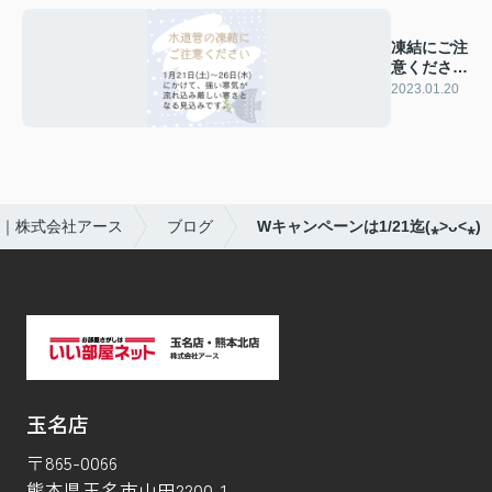
凍結にご注
意くださ
い:;(∩´﹏
2023.01.20
`∩);:
｜株式会社アース
ブログ
Wキャンペーンは1/21迄(⁎˃ᴗ˂⁎)
玉名店
〒865-0066
熊本県玉名市山田2200-1