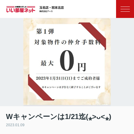
お気に入り
閲覧履歴
Wキャンペーンは1/21迄(⁎˃ᴗ˂⁎)
2023.01.09