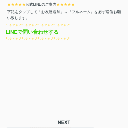
★
★
★
★
★
公式LINEのご案内
★
★
★
★
★
下記をタップして「お友達追加」→『フルネーム』を必ず送信お願
い致します。
°˖✧◝◜✧˖°°˖✧◝◜✧˖°°˖✧◝◜✧˖°°˖✧◝◜✧˖°
LINEで問い合わせする
°˖✧◝◜✧˖°°˖✧◝◜✧˖°°˖✧◝◜✧˖°°˖✧◝◜✧˖°
NEXT