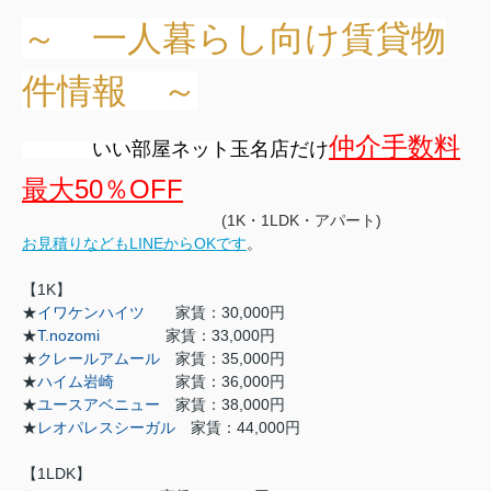
～ 一人暮らし向け賃貸物
件情報 ～
仲介手数料
いい部屋ネット玉名店だけ
最大50％OFF
(1K・1LDK・アパート)
お見積りなどもLINEからOKです
。
【1K】
★
イワケンハイツ
家賃：30,000円
★
T.nozomi
家賃：33,000円
★
クレールアムール
家賃：35,000円
★
ハイム岩崎
家賃：36,000円
★
ユースアベニュー
家賃：38,000円
★
レオパレスシーガル
家賃：44,000円
【1LDK】