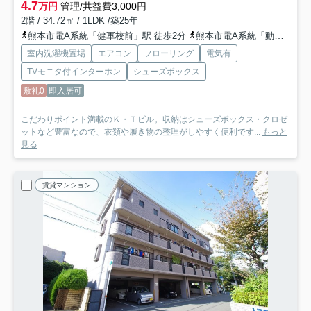
4.7
万円
管理/共益費3,000円
2階 / 34.72㎡ / 1LDK /築25年
熊本市電A系統「健軍校前」駅 徒歩2分
熊本市電A系統「動植物園入口」駅 徒歩5分
室内洗濯機置場
エアコン
フローリング
電気有
TVモニタ付インターホン
シューズボックス
敷礼0
即入居可
こだわりポイント満載のＫ・Ｔビル。収納はシューズボックス・クロゼ
ットなど豊富なので、衣類や履き物の整理がしやすく便利です...
もっと
見る
賃貸マンション