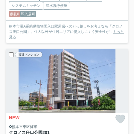
システムキッチン
温水洗浄便座
敷礼0
即入居可
熊本市電A系統動植物園入口駅周辺への引っ越しをお考えなら「クロノ
ス庄口公園」。住人以外が住居エリアに侵入しにくく安全性が...
もっと
見る
賃貸マンション
NEW
熊本市東区健軍
クロノス庄口公園
201