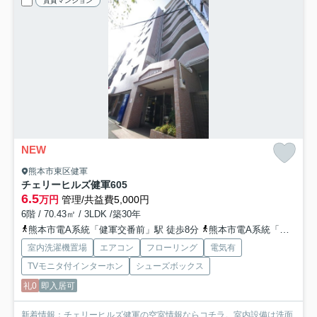
賃貸マンション
NEW
熊本市東区健軍
チェリーヒルズ健軍
605
6.5
万円
管理/共益費5,000円
6階 / 70.43㎡ / 3LDK /築30年
熊本市電A系統「健軍交番前」駅 徒歩8分
熊本市電A系統「健軍町」駅 徒歩8分
室内洗濯機置場
エアコン
フローリング
電気有
TVモニタ付インターホン
シューズボックス
礼0
即入居可
新着情報：チェリーヒルズ健軍の空室情報ならコチラ。室内設備は洗面