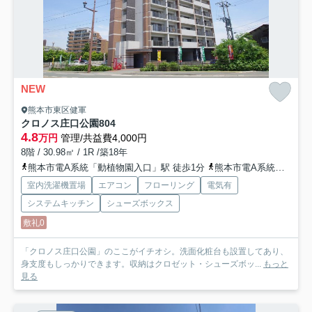
NEW
熊本市東区健軍
クロノス庄口公園
804
4.8
万円
管理/共益費4,000円
8階 / 30.98㎡ / 1R /築18年
熊本市電A系統「動植物園入口」駅 徒歩1分
熊本市電A系統「健軍交番前」駅 徒歩3分
室内洗濯機置場
エアコン
フローリング
電気有
システムキッチン
シューズボックス
敷礼0
「クロノス庄口公園」のここがイチオシ。洗面化粧台も設置してあり、
身支度もしっかりできます。収納はクロゼット・シューズボッ...
もっと
見る