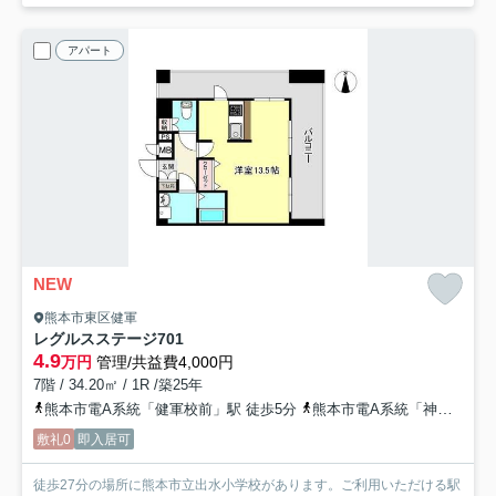
アパート
NEW
熊本市東区健軍
レグルスステージ
701
4.9
万円
管理/共益費4,000円
7階 / 34.20㎡ / 1R /築25年
熊本市電A系統「健軍校前」駅 徒歩5分
熊本市電A系統「神水交差点」駅 徒歩6分
敷礼0
即入居可
徒歩27分の場所に熊本市立出水小学校があります。ご利用いただける駅