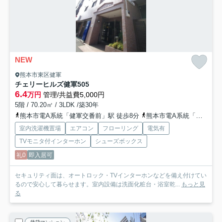
NEW
熊本市東区健軍
チェリーヒルズ健軍
505
6.4
万円
管理/共益費5,000円
5階 / 70.20㎡ / 3LDK /築30年
熊本市電A系統「健軍交番前」駅 徒歩8分
熊本市電A系統「健軍町」駅 徒歩8分
室内洗濯機置場
エアコン
フローリング
電気有
TVモニタ付インターホン
シューズボックス
礼0
即入居可
セキュリティ面は、オートロック・TVインターホンなどを備え付けてい
るので安心して暮らせます。室内設備は洗面化粧台・浴室乾...
もっと見
る