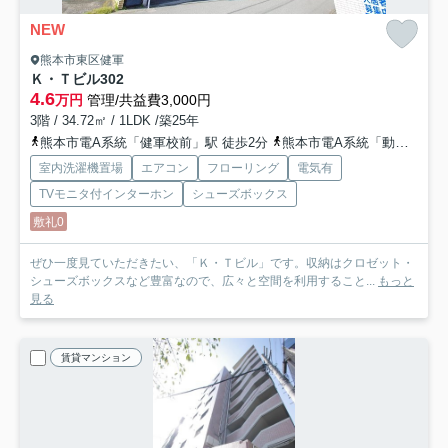
NEW
熊本市東区健軍
Ｋ・Ｔビル
302
4.6
万円
管理/共益費3,000円
3階 / 34.72㎡ / 1LDK /築25年
熊本市電A系統「健軍校前」駅 徒歩2分
熊本市電A系統「動植物園入口」駅 徒歩5分
室内洗濯機置場
エアコン
フローリング
電気有
TVモニタ付インターホン
シューズボックス
敷礼0
ぜひ一度見ていただきたい、「Ｋ・Ｔビル」です。収納はクロゼット・
シューズボックスなど豊富なので、広々と空間を利用すること...
もっと
見る
賃貸マンション