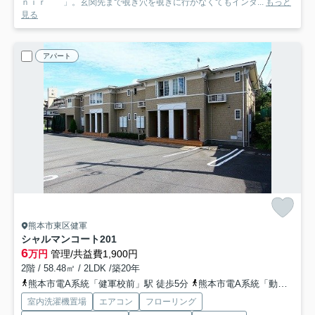
ｎｉｒ 」。玄関先まで覗き穴を覗きに行かなくてもインタ...
もっと
見る
アパート
熊本市東区健軍
シャルマンコート
201
6
万円
管理/共益費1,900円
2階 / 58.48㎡ / 2LDK /築20年
熊本市電A系統「健軍校前」駅 徒歩5分
熊本市電A系統「動植物園入口」駅 徒歩7分
室内洗濯機置場
エアコン
フローリング