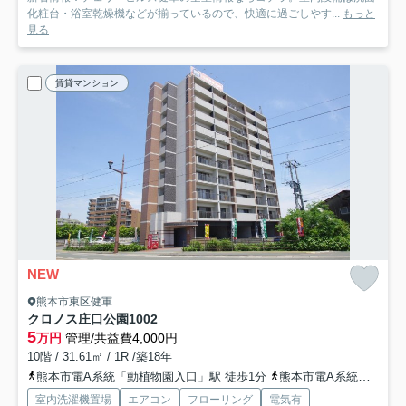
化粧台・浴室乾燥機などが揃っているので、快適に過ごしやす...
もっと
見る
賃貸マンション
NEW
熊本市東区健軍
クロノス庄口公園
1002
5
万円
管理/共益費4,000円
10階 / 31.61㎡ / 1R /築18年
熊本市電A系統「動植物園入口」駅 徒歩1分
熊本市電A系統「健軍交番前」駅 徒歩3分
室内洗濯機置場
エアコン
フローリング
電気有