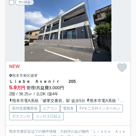
アパート
NEW
熊本市東区健軍
Ｌｉｅｂｅ Ａｖｅｎｉｒ
205
5.9
万円
管理/共益費3,000円
2階 / 38.25㎡ / 1LDK /築4年
熊本市電A系統「健軍交番前」駅 徒歩5分
熊本市電A系統「動植物園入口」駅 徒歩6分
室内洗濯機置場
エアコン
電気有
TVモニタ付インターホン
ガスコンロ
コンロ２口以上
熊本市東区近辺での物件情報：大好評のあの物件「Ｌｉｅｂｅ Ａｖｅ