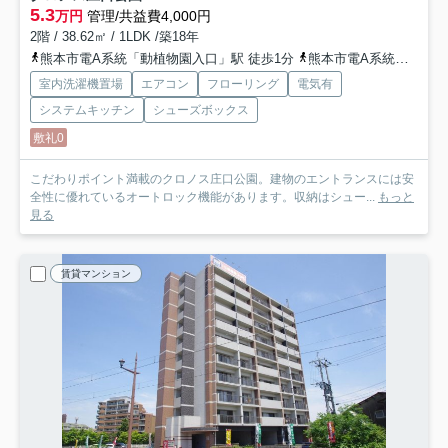
5.3
万円
管理/共益費4,000円
2階 / 38.62㎡ / 1LDK /築18年
熊本市電A系統「動植物園入口」駅 徒歩1分
熊本市電A系統「健軍交番前」駅 徒歩3分
室内洗濯機置場
エアコン
フローリング
電気有
システムキッチン
シューズボックス
敷礼0
こだわりポイント満載のクロノス庄口公園。建物のエントランスには安
全性に優れているオートロック機能があります。収納はシュー...
もっと
見る
賃貸マンション