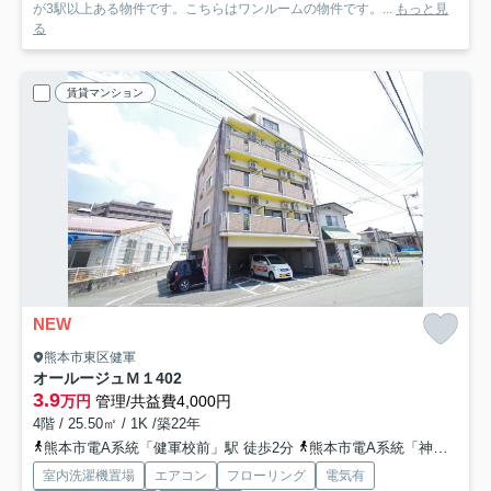
が3駅以上ある物件です。こちらはワンルームの物件です。...
もっと見
る
賃貸マンション
NEW
熊本市東区健軍
オールージュＭ１
402
3.9
万円
管理/共益費4,000円
4階 / 25.50㎡ / 1K /築22年
熊本市電A系統「健軍校前」駅 徒歩2分
熊本市電A系統「神水交差点」駅 徒歩6分
室内洗濯機置場
エアコン
フローリング
電気有