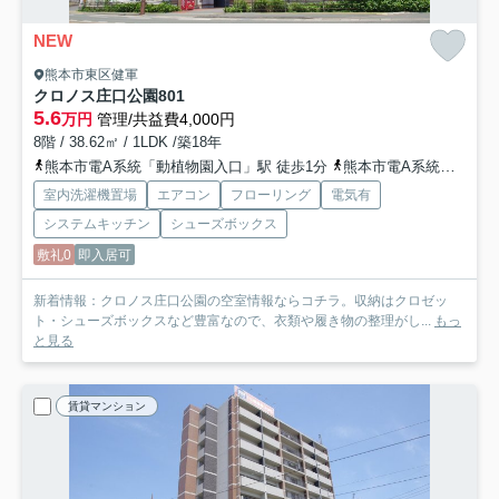
NEW
熊本市東区健軍
クロノス庄口公園
801
5.6
万円
管理/共益費4,000円
8階 / 38.62㎡ / 1LDK /築18年
熊本市電A系統「動植物園入口」駅 徒歩1分
熊本市電A系統「健軍交番前」駅 徒歩3分
室内洗濯機置場
エアコン
フローリング
電気有
システムキッチン
シューズボックス
敷礼0
即入居可
新着情報：クロノス庄口公園の空室情報ならコチラ。収納はクロゼッ
ト・シューズボックスなど豊富なので、衣類や履き物の整理がし...
もっ
と見る
賃貸マンション