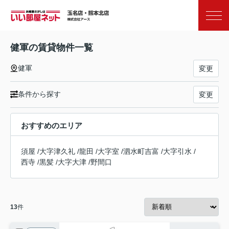
お気に入り
閲覧履歴
健軍の賃貸物件一覧
健軍
変更
条件から探す
変更
おすすめのエリア
須屋
/
大字津久礼
/
龍田
/
大字室
/
泗水町吉富
/
大字引水
/
西寺
/
黒髪
/
大字大津
/
野間口
13
件