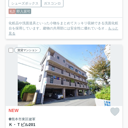
シューズボックス
ガスコンロ
礼0
即入居可
化粧品や洗面道具といった小物をまとめてスッキリ収納できる洗面化粧
台を採用しています。建物の共用部には安全性に優れているオ...
もっと
見る
賃貸マンション
NEW
熊本市東区健軍
Ｋ・Ｔビル
201