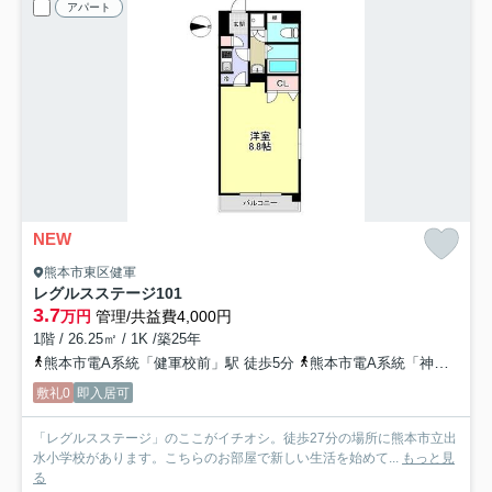
アパート
NEW
熊本市東区健軍
レグルスステージ
101
3.7
万円
管理/共益費4,000円
1階 / 26.25㎡ / 1K /築25年
熊本市電A系統「健軍校前」駅 徒歩5分
熊本市電A系統「神水交差点」駅 徒歩6分
敷礼0
即入居可
「レグルスステージ」のここがイチオシ。徒歩27分の場所に熊本市立出
水小学校があります。こちらのお部屋で新しい生活を始めて...
もっと見
る