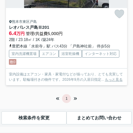
熊本市東区戸島
レオパレス戸島Ⅲ
201
6.4
万円
管理/共益費5,000円
2階 / 23.18㎡ / 1K /築24年
豊肥本線「水前寺」駅 バス43分 「戸島神社前」 停歩5分
室内洗濯機置場
エアコン
浴室乾燥機
インターネット対応
敷0
室内設備はエアコン・家具・家電付などが揃っており、とても充実して
います。駐輪場付きの物件です。2026年9月の入居日指定...
もっと見る
1
検索条件を変更
まとめてお問い合わせ