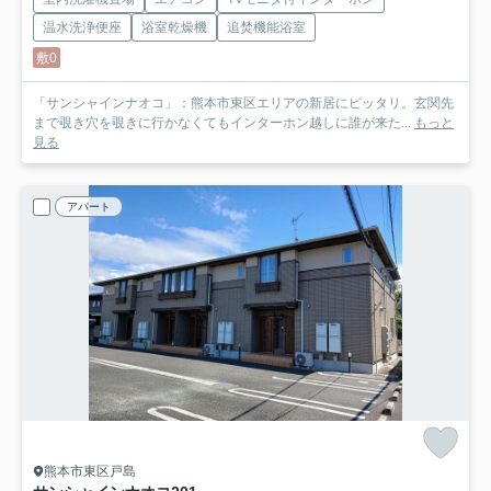
温水洗浄便座
浴室乾燥機
追焚機能浴室
敷0
「サンシャインナオコ」：熊本市東区エリアの新居にピッタリ。玄関先
まで覗き穴を覗きに行かなくてもインターホン越しに誰が来た...
もっと
見る
アパート
熊本市東区戸島