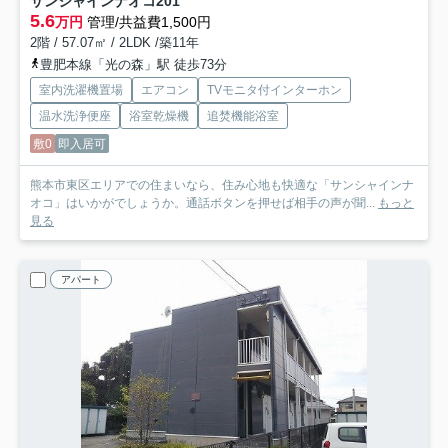
サンシャインナオコ
201
5.6
万円
管理/共益費1,500円
2階 / 57.07㎡ / 2LDK /築11年
豊肥本線「光の森」駅 徒歩73分
室内洗濯機置場
エアコン
TVモニタ付インターホン
温水洗浄便座
浴室乾燥機
追焚機能浴室
敷0
即入居可
熊本市東区エリアでの住まいなら、住み心地も快適な「サンシャインナ
オコ」はいかがでしょうか。通話ボタンを押せば相手の声が聞...
もっと
見る
アパート