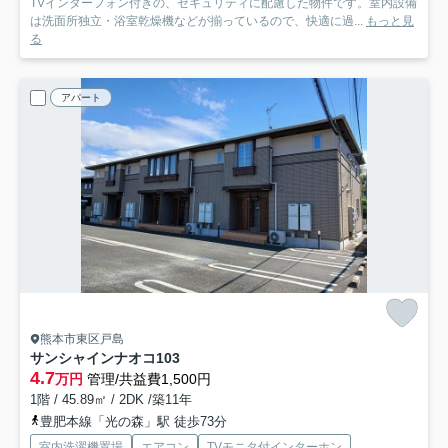
TVインターフォン付きの、セキュリティに配慮した物件です。室内設備
は洗面所独立・浴室乾燥機などが揃っているので、快適に過...
もっと見
る
アパート
熊本市東区戸島
サンシャインナオコ
103
4.7
万円
管理/共益費1,500円
1階 / 45.89㎡ / 2DK /築11年
豊肥本線「光の森」駅 徒歩73分
室内洗濯機置場
エアコン
TVモニタ付インターホン