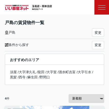
お気に入り
閲覧履歴
戸島の賃貸物件一覧
戸島
変更
条件から探す
変更
おすすめのエリア
須屋
/
大字津久礼
/
龍田
/
大字室
/
泗水町吉富
/
大字引水
/
黒髪
/
西寺
/
麻生田
/
野間口
4
件