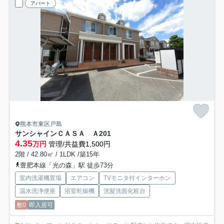
アパート
熊本市東区戸島
サンシャインＣＡＳＡ Ａ
201
4.35
万円
管理/共益費1,500円
2階 / 42.80㎡ / 1LDK /築15年
豊肥本線「光の森」駅 徒歩73分
室内洗濯機置場
エアコン
TVモニタ付インターホン
温水洗浄便座
浴室乾燥機
洗髪洗面化粧台
敷0
即入居可