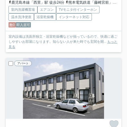
鹿児島本線「西里」駅 徒歩24分
熊本電気鉄道「藤崎宮前」駅 バス34分 「外沖」 停歩5分
室内洗濯機置場
エアコン
TVモニタ付インターホン
温水洗浄便座
浴室乾燥機
インターネット対応
敷0
即入居可
室内設備は洗面所独立・浴室乾燥機などが揃っているので、快適に過ご
しやすいお部屋になります。知らない人が来た時でも玄関を開...
もっと
見る
アパート