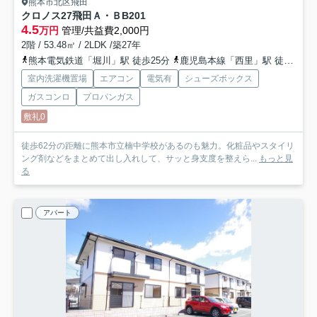
熊本市北区飛田
クロノス27飛田Ａ・Ｂ
B201
4.5
万円
管理/共益費2,000円
2階 / 53.48㎡ / 2LDK /築27年
熊本電気鉄道「堀川」駅 徒歩25分
鹿児島本線「西里」駅 徒歩23分
室内洗濯機置場
エアコン
電気有
シューズボックス
ガスコンロ
プロパンガス
敷礼0
徒歩62分の距離に熊本市立楠中学校があるのも魅力。化粧品やスタイリ
ング剤などをまとめて出し入れして、サッと身支度を整えら...
もっと見
る
アパート