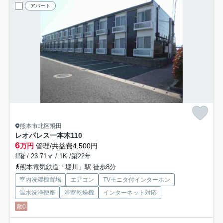
アパート
熊本市北区飛田
レオパレス一本木
110
6
万円
管理/共益費4,500円
1階 / 23.71㎡ / 1K /築22年
熊本電気鉄道「堀川」駅 徒歩8分
室内洗濯機置場
エアコン
TVモニタ付インターホン
温水洗浄便座
浴室乾燥機
インターネット対応
敷0