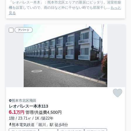
「レオパレス一本木」：熊本市北区エリアの新居にピッタリ。浴室乾燥
機を設置していので、雨の日など外に干せない時でも部屋干し...
もっと
見る
アパート
熊本市北区飛田
レオパレス一本木
113
6.1
万円
管理/共益費4,500円
1階 / 23.71㎡ / 1K /築22年
熊本電気鉄道「堀川」駅 徒歩8分