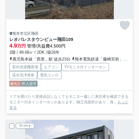
熊本市北区飛田
レオパレスタウンビュー飛田
109
4.9
万円
管理/共益費4,500円
1階 / 49.68㎡ / 2DK /築26年
鹿児島本線「西里」駅 徒歩23分
熊本電気鉄道「藤崎宮前」駅 バス29分 「昇立」 停歩5分
室内洗濯機置場
エアコン
TVモニタ付インターホン
温水洗浄便座
電気コンロ
敷礼0
即入居可
ドアを開けたり直接会話しなくてもモニター越しに来訪者を確認できる
モニター付きインターホンがあります。独立洗面所があり、身...
もっと
見る
アパート