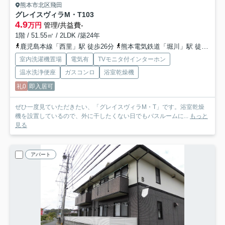
熊本市北区飛田
グレイスヴィラM・T
103
4.9
万円
管理/共益費-
1階 / 51.55㎡ / 2LDK /築24年
鹿児島本線「西里」駅 徒歩26分
熊本電気鉄道「堀川」駅 徒歩22分
室内洗濯機置場
電気有
TVモニタ付インターホン
温水洗浄便座
ガスコンロ
浴室乾燥機
礼0
即入居可
ぜひ一度見ていただきたい、「グレイスヴィラM・T」です。浴室乾燥
機を設置しているので、外に干したくない日でもバスルームに...
もっと
見る
アパート