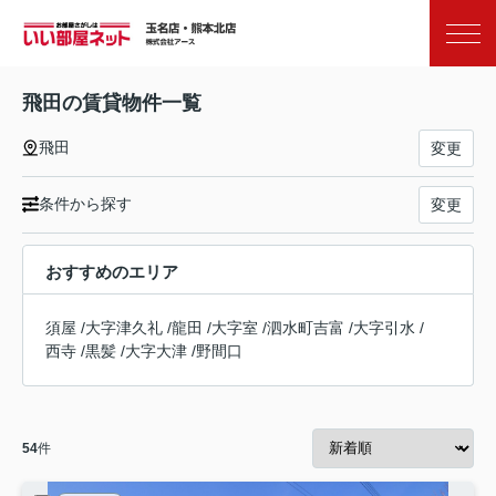
お気に入り
閲覧履歴
飛田の賃貸物件一覧
飛田
変更
条件から探す
変更
おすすめのエリア
須屋
/
大字津久礼
/
龍田
/
大字室
/
泗水町吉富
/
大字引水
/
西寺
/
黒髪
/
大字大津
/
野間口
54
件