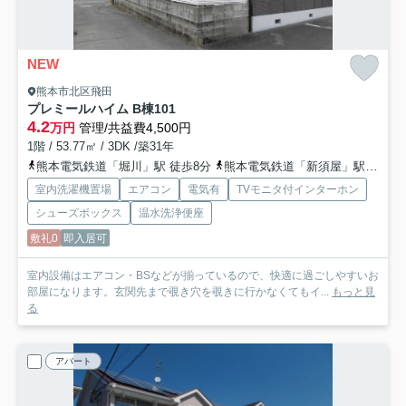
NEW
熊本市北区飛田
プレミールハイム B棟
101
4.2
万円
管理/共益費4,500円
1階 / 53.77㎡ / 3DK /築31年
熊本電気鉄道「堀川」駅 徒歩8分
熊本電気鉄道「新須屋」駅 徒歩13分
室内洗濯機置場
エアコン
電気有
TVモニタ付インターホン
シューズボックス
温水洗浄便座
敷礼0
即入居可
室内設備はエアコン・BSなどが揃っているので、快適に過ごしやすいお
部屋になります。玄関先まで覗き穴を覗きに行かなくてもイ...
もっと見
る
アパート