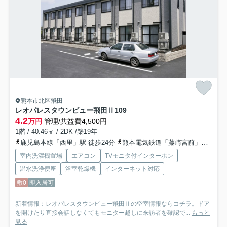
熊本市北区飛田
レオパレスタウンビュー飛田Ⅱ
109
4.2
万円
管理/共益費4,500円
1階 / 40.46㎡ / 2DK /築19年
鹿児島本線「西里」駅 徒歩24分
熊本電気鉄道「藤崎宮前」駅 バス34分 「外沖」 停歩5分
室内洗濯機置場
エアコン
TVモニタ付インターホン
温水洗浄便座
浴室乾燥機
インターネット対応
敷0
即入居可
新着情報：レオパレスタウンビュー飛田Ⅱの空室情報ならコチラ。ドア
を開けたり直接会話しなくてもモニター越しに来訪者を確認で...
もっと
見る