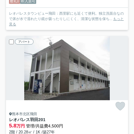
敷礼0
即入居可
レオパレスタウンビュー飛田：西里駅にも近くて便利。独立洗面台なの
で床が水で濡れたり鏡が曇ったりしにくく、清潔な状態を保ち...
もっと
見る
アパート
熊本市北区飛田
レオパレス羽田
201
5.8
万円
管理/共益費4,500円
2階 / 20.28㎡ / 1K /築27年