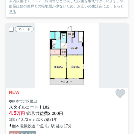
室内設備はエアコン・洗面台など充実した設備を備え付けています。角
部屋は他の住戸との接地面が少ないため、お互いの生活音によ...
もっと
見る
アパート
NEW
熊本市北区飛田
スタイルコートⅠ
102
4.5
万円
管理/共益費2,000円
1階 / 40.73㎡ / 2DK /築21年
熊本電気鉄道「堀川」駅 徒歩17分