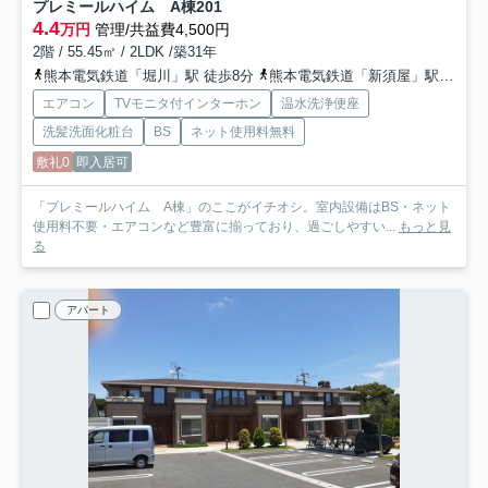
プレミールハイム A棟
201
4.4
万円
管理/共益費4,500円
2階 / 55.45㎡ / 2LDK /築31年
熊本電気鉄道「堀川」駅 徒歩8分
熊本電気鉄道「新須屋」駅 徒歩13分
エアコン
TVモニタ付インターホン
温水洗浄便座
洗髪洗面化粧台
BS
ネット使用料無料
敷礼0
即入居可
「プレミールハイム A棟」のここがイチオシ。室内設備はBS・ネット
使用料不要・エアコンなど豊富に揃っており、過ごしやすい...
もっと見
る
アパート