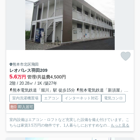
熊本市北区飛田
レオパレス羽田
209
5.6
万円
管理/共益費4,500円
2階 / 20.28㎡ / 1K /築27年
熊本電気鉄道「堀川」駅 徒歩15分
熊本電気鉄道「新須屋」駅 徒歩15分
室内洗濯機置場
エアコン
インターネット対応
電気コンロ
敷0
即入居可
室内設備はエアコン・ロフトなど充実した設備を備え付けています。こ
ちらは家賃3.5万円の物件です。1人暮らしにおすすめなの...
もっと見る