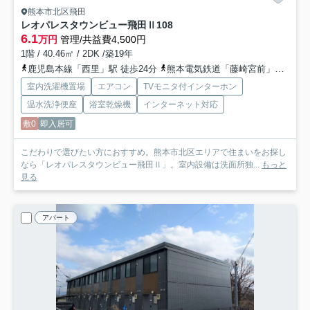
熊本市北区飛田
レオパレスタウンビュー飛田Ⅱ
108
6.1
万円
管理/共益費4,500円
1階 / 40.46㎡ / 2DK /築19年
鹿児島本線「西里」駅 徒歩24分
熊本電気鉄道「藤崎宮前」駅 バス34分 「外沖」 停歩5分
室内洗濯機置場
エアコン
TVモニタ付インターホン
温水洗浄便座
浴室乾燥機
インターネット対応
敷0
即入居可
こだわりで選びたい方におすすめ。熊本市北区エリアで住まいをお探し
なら「レオパレスタウンビュー飛田Ⅱ」。室内設備は洗面所独...
もっと
見る
アパート