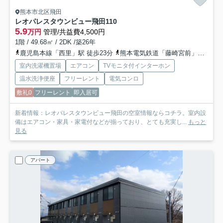
熊本市北区飛田
レオパレスタウンビュー飛田
110
5.9
万円
管理/共益費4,500円
1階 / 49.68㎡ / 2DK /築26年
鹿児島本線「西里」駅 徒歩23分
熊本電気鉄道「藤崎宮前」駅 バス29分 「昇立」 停歩5分
室内洗濯機置場
エアコン
TVモニタ付インターホン
温水洗浄便座
フリーレント
電気コンロ
敷礼0
フリーレント
即入居可
新着情報：レオパレスタウンビュー飛田の空室情報ならコチラ。室内設
備はエアコン・家具・家電付などが揃っており、とても充実し...
もっと
見る
アパート