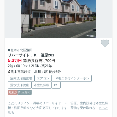
熊本市北区飛田
リバーサイド．Ｋ．笹原
201
5.3
万円
管理/共益費1,700円
2階 / 60.19㎡ / 2LDK /築21年
熊本電気鉄道「堀川」駅 徒歩6分
室内洗濯機置場
エアコン
TVモニタ付インターホン
温水洗浄便座
浴室乾燥機
BS
敷礼0
即入居可
こだわりポイント満載のリバーサイド．Ｋ．笹原。室内設備は浴室乾燥
機・洗面所独立など大変充実しております。荷物を受け取れな...
もっと
見る