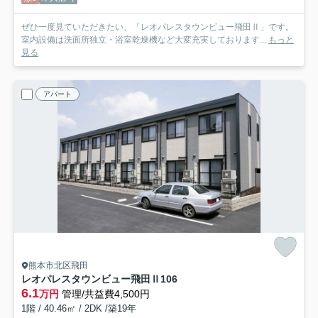
ぜひ一度見ていただきたい、「レオパレスタウンビュー飛田Ⅱ」です。
室内設備は洗面所独立・浴室乾燥機など大変充実しております...
もっと
見る
アパート
熊本市北区飛田
レオパレスタウンビュー飛田Ⅱ
106
6.1
万円
管理/共益費4,500円
1階 / 40.46㎡ / 2DK /築19年