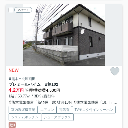
アパート
NEW
熊本市北区飛田
プレミールハイム B棟
102
4.2
万円
管理/共益費4,500円
1階 / 53.77㎡ / 3DK /築31年
熊本電気鉄道「新須屋」駅 徒歩13分
熊本電気鉄道「堀川」駅 徒歩8分
室内洗濯機置場
エアコン
電気有
TVモニタ付インターホン
システムキッチン
シューズボックス
敷0