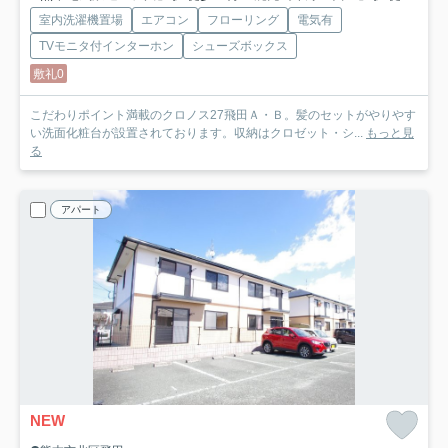
室内洗濯機置場
エアコン
フローリング
電気有
TVモニタ付インターホン
シューズボックス
敷礼0
こだわりポイント満載のクロノス27飛田Ａ・Ｂ。髪のセットがやりやす
い洗面化粧台が設置されております。収納はクロゼット・シ...
もっと見
る
アパート
NEW