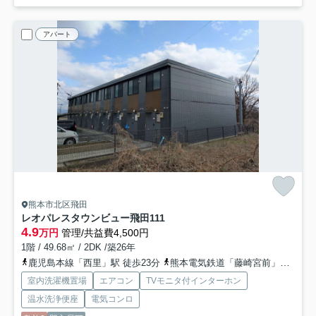
アパート
熊本市北区飛田
レオパレスタウンビュー飛田
111
4.9
万円
管理/共益費4,500円
1階 / 49.68㎡ / 2DK /築26年
鹿児島本線「西里」駅 徒歩23分
熊本電気鉄道「藤崎宮前」駅 バス29分 「昇立」 停歩5分
室内洗濯機置場
エアコン
TVモニタ付インターホン
温水洗浄便座
電気コンロ