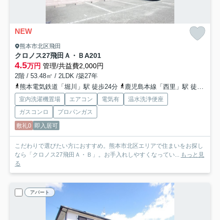
NEW
熊本市北区飛田
クロノス27飛田Ａ・Ｂ
A201
4.5
万円
管理/共益費2,000円
2階 / 53.48㎡ / 2LDK /築27年
熊本電気鉄道「堀川」駅 徒歩24分
鹿児島本線「西里」駅 徒歩25分
室内洗濯機置場
エアコン
電気有
温水洗浄便座
ガスコンロ
プロパンガス
敷礼0
即入居可
こだわりで選びたい方におすすめ。熊本市北区エリアで住まいをお探し
なら「クロノス27飛田Ａ・Ｂ」。お手入れしやすくなってい...
もっと見
る
アパート