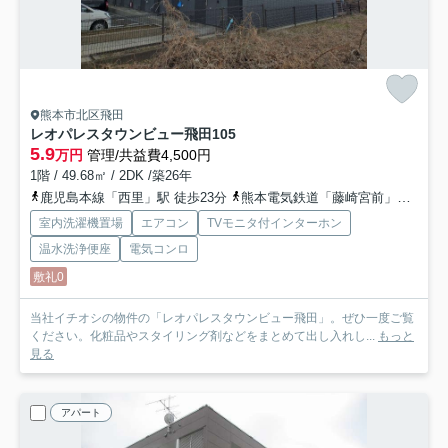
熊本市北区飛田
レオパレスタウンビュー飛田
105
5.9
万円
管理/共益費4,500円
1階 / 49.68㎡ / 2DK /築26年
鹿児島本線「西里」駅 徒歩23分
熊本電気鉄道「藤崎宮前」駅 バス29分 「昇立」 停歩5分
室内洗濯機置場
エアコン
TVモニタ付インターホン
温水洗浄便座
電気コンロ
敷礼0
当社イチオシの物件の「レオパレスタウンビュー飛田」。ぜひ一度ご覧
ください。化粧品やスタイリング剤などをまとめて出し入れし...
もっと
見る
アパート