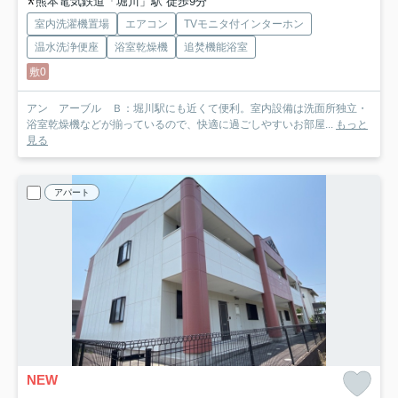
熊本電気鉄道「堀川」駅 徒歩9分
室内洗濯機置場
エアコン
TVモニタ付インターホン
温水洗浄便座
浴室乾燥機
追焚機能浴室
敷0
アン アーブル Ｂ：堀川駅にも近くて便利。室内設備は洗面所独立・
浴室乾燥機などが揃っているので、快適に過ごしやすいお部屋...
もっと
見る
アパート
NEW