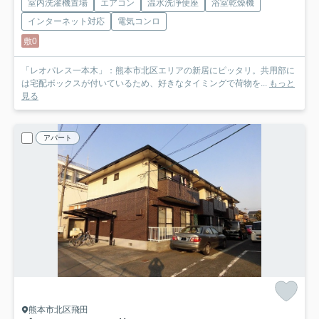
室内洗濯機置場
エアコン
温水洗浄便座
浴室乾燥機
インターネット対応
電気コンロ
敷0
「レオパレス一本木」：熊本市北区エリアの新居にピッタリ。共用部に
は宅配ボックスが付いているため、好きなタイミングで荷物を...
もっと
見る
アパート
熊本市北区飛田