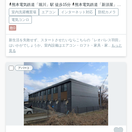
熊本電気鉄道「堀川」駅 徒歩15分
熊本電気鉄道「新須屋」駅 徒歩15分
室内洗濯機置場
エアコン
インターネット対応
防犯カメラ
電気コンロ
敷0
新生活を失敗せず、スタートさせたいならこちらの「レオパレス羽田」
はいかがでしょうか。室内設備はエアコン・ロフト・家具・家...
もっと
見る
アパート