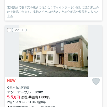
玄関先まで覗き穴を覗きに行かなくてもインターホン越しに誰が来たの
かを確認できます。収納スペースが大きいため化粧品や整髪料...
もっと
見る
アパート
NEW
熊本市北区飛田
アン アーブル Ｂ
202
5.5
万円
管理/共益費1,800円
2階 / 57.93㎡ / 2LDK /築8年