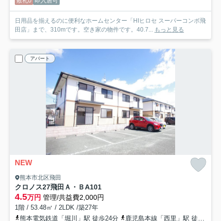
敷礼0
即入居可
日用品を揃えるのに便利なホームセンター「HIヒロセ スーパーコンボ飛
田店」まで、310mです。空き家の物件です。40.7...
もっと見る
アパート
NEW
熊本市北区飛田
クロノス27飛田Ａ・Ｂ
A101
4.5
万円
管理/共益費2,000円
1階 / 53.48㎡ / 2LDK /築27年
熊本電気鉄道「堀川」駅 徒歩24分
鹿児島本線「西里」駅 徒歩25分