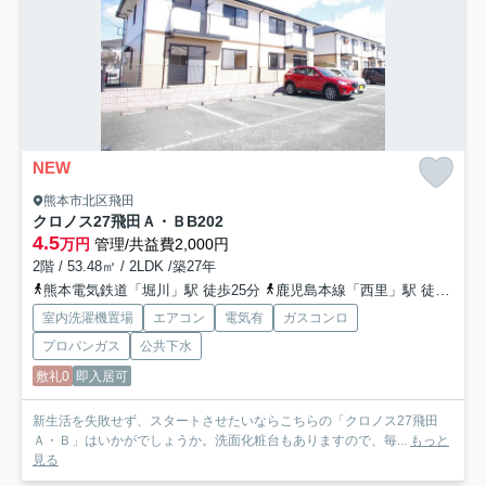
NEW
熊本市北区飛田
クロノス27飛田Ａ・Ｂ
B202
4.5
万円
管理/共益費2,000円
2階 / 53.48㎡ / 2LDK /築27年
熊本電気鉄道「堀川」駅 徒歩25分
鹿児島本線「西里」駅 徒歩25分
室内洗濯機置場
エアコン
電気有
ガスコンロ
プロパンガス
公共下水
敷礼0
即入居可
新生活を失敗せず、スタートさせたいならこちらの「クロノス27飛田
Ａ・Ｂ」はいかがでしょうか。洗面化粧台もありますので、毎...
もっと
見る