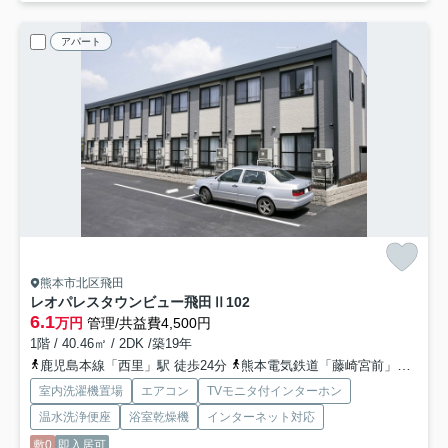
アパート
熊本市北区飛田
レオパレスタウンビュー飛田Ⅱ
102
6.1
万円
管理/共益費4,500円
1階 / 40.46㎡ / 2DK /築19年
鹿児島本線「西里」駅 徒歩24分
熊本電気鉄道「藤崎宮前」駅 バス34分 「外沖」 停歩5分
室内洗濯機置場
エアコン
TVモニタ付インターホン
温水洗浄便座
浴室乾燥機
インターネット対応
敷0
即入居可