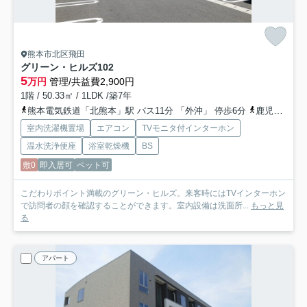
熊本市北区飛田
グリーン・ヒルズ
102
5
万円
管理/共益費2,900円
1階 / 50.33㎡ / 1LDK /築7年
熊本電気鉄道「北熊本」駅 バス11分 「外沖」 停歩6分
鹿児島本線「西里」駅 徒歩24分
室内洗濯機置場
エアコン
TVモニタ付インターホン
温水洗浄便座
浴室乾燥機
BS
敷0
即入居可
ペット可
こだわりポイント満載のグリーン・ヒルズ。来客時にはTVインターホン
で訪問者の顔を確認することができます。室内設備は洗面所...
もっと見
る
アパート