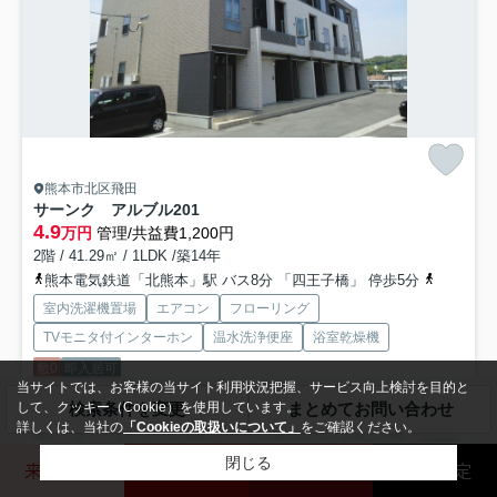
熊本市北区飛田
サーンク アルブル
201
4.9
万円
管理/共益費1,200円
2階 / 41.29㎡ / 1LDK /築14年
熊本電気鉄道「北熊本」駅 バス8分 「四王子橋」 停歩5分
熊本電気
室内洗濯機置場
エアコン
フローリング
TVモニタ付インターホン
温水洗浄便座
浴室乾燥機
敷0
即入居可
当サイトでは、お客様の当サイト利用状況把握、サービス向上検討を目的と
して、クッキー（Cookie）を使用しています。
検索条件を変更
まとめてお問い合わせ
「サーンク アルブル」のここがイチオシ。宅配業者が来た時に出る準
詳しくは、当社の
「Cookieの取扱いについて」
をご確認ください。
備ができていない人でも宅配ボックスがあるので入居者は荷物...
もっと
見る
閉じる
来店予約
玉名店
熊本北店
売却査定