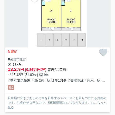
NEW
菊池市北宮
スミレ
A
13.2
万円 (0.86万円/坪)
管理/共益費-
- / 15.42坪 (51.00㎡) /築1年
熊本電気鉄道「御代志」駅 徒歩161分
豊肥本線「原水」駅 徒歩184分
礼0
駐車場に空きがあるので車を駐車するスペースにお困りの方にもお薦め
です。礼金がゼロ円なので、初期費用節約につながります。お...
もっと
見る