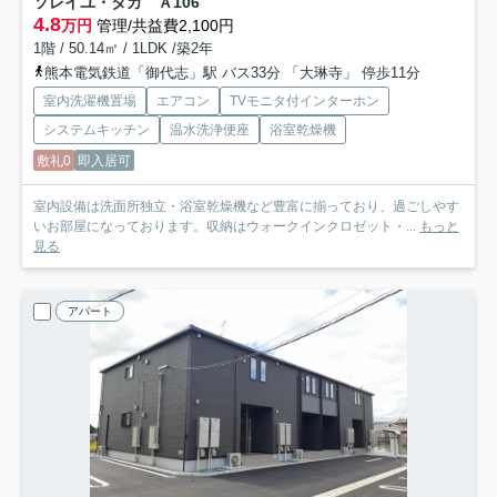
ソレイユ・タカ Ａ
106
4.8
万円
管理/共益費2,100円
1階 / 50.14㎡ / 1LDK /築2年
熊本電気鉄道「御代志」駅 バス33分 「大琳寺」 停歩11分
室内洗濯機置場
エアコン
TVモニタ付インターホン
システムキッチン
温水洗浄便座
浴室乾燥機
敷礼0
即入居可
室内設備は洗面所独立・浴室乾燥機など豊富に揃っており、過ごしやす
いお部屋になっております。収納はウォークインクロゼット・...
もっと
見る
アパート