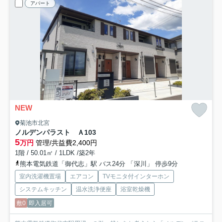
アパート
NEW
菊池市北宮
ノルデンパラスト Ａ
103
5
万円
管理/共益費2,400円
1階 / 50.01㎡ / 1LDK /築2年
熊本電気鉄道「御代志」駅 バス24分 「深川」 停歩9分
室内洗濯機置場
エアコン
TVモニタ付インターホン
システムキッチン
温水洗浄便座
浴室乾燥機
敷0
即入居可