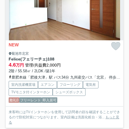
NEW
菊池市北宮
Felice(フェリーチェ)
108
4.6
万円
管理/共益費2,000円
2階 / 55.58㎡ / 2LDK /築1年
豊肥本線「肥後大津」駅 バス34分 九州産交バス「北宮」 停歩2分
室内洗濯機置場
エアコン
フローリング
電気有
TVモニタ付インターホン
シューズボックス
敷礼0
フリーレント
即入居可
来客時にはTVインターホンを使用して訪問者の顔を確認することができ
るので防犯対策につながります。室内設備は洗面化粧台・浴...
もっと見
る