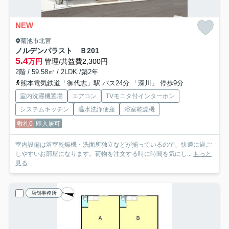
NEW
菊池市北宮
ノルデンパラスト Ｂ
201
5.4
万円
管理/共益費2,300円
2階 / 59.58㎡ / 2LDK /築2年
熊本電気鉄道「御代志」駅 バス24分 「深川」 停歩9分
室内洗濯機置場
エアコン
TVモニタ付インターホン
システムキッチン
温水洗浄便座
浴室乾燥機
敷礼0
即入居可
室内設備は浴室乾燥機・洗面所独立などが揃っているので、快適に過ご
しやすいお部屋になります。荷物を注文する時に時間を気にし...
もっと
見る
店舗事務所