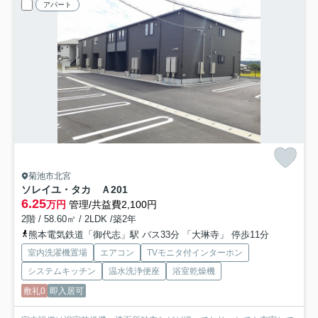
アパート
菊池市北宮
ソレイユ・タカ Ａ
201
6.25
万円
管理/共益費2,100円
2階 / 58.60㎡ / 2LDK /築2年
熊本電気鉄道「御代志」駅 バス33分 「大琳寺」 停歩11分
室内洗濯機置場
エアコン
TVモニタ付インターホン
システムキッチン
温水洗浄便座
浴室乾燥機
敷礼0
即入居可