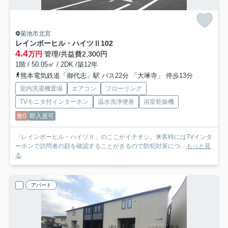
菊池市北宮
レインボーヒル・ハイツⅡ
102
4.4
万円
管理/共益費2,300円
1階 / 50.05㎡ / 2DK /築12年
熊本電気鉄道「御代志」駅 バス22分 「大琳寺」 停歩13分
室内洗濯機置場
エアコン
フローリング
TVモニタ付インターホン
温水洗浄便座
浴室乾燥機
敷0
即入居可
「レインボーヒル・ハイツⅡ」のここがイチオシ。来客時にはTVインタ
ーホンで訪問者の顔を確認することがきるので防犯対策につ...
もっと見
る
アパート