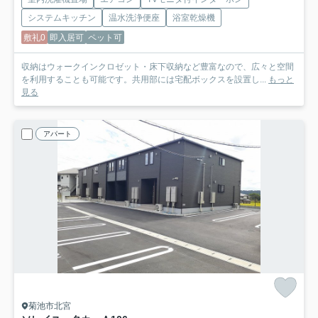
システムキッチン
温水洗浄便座
浴室乾燥機
敷礼0
即入居可
ペット可
収納はウォークインクロゼット・床下収納など豊富なので、広々と空間
を利用することも可能です。共用部には宅配ボックスを設置し...
もっと
見る
アパート
菊池市北宮