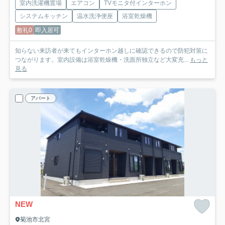
室内洗濯機置場
エアコン
TVモニタ付インターホン
システムキッチン
温水洗浄便座
浴室乾燥機
敷礼0
即入居可
知らない来訪者が来てもインターホン越しに確認できるので防犯対策に
つながります。室内設備は浴室乾燥機・洗面所独立など大変充...
もっと
見る
アパート
NEW
菊池市北宮