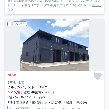
熊本電気鉄道御代志駅周辺への引っ越しをお考えなら「ノルデンパラス
ト Ａ」。荷物を注文する時に時間を気にせずに済む宅配ボッ...
もっと
見る
アパート
NEW
菊池市北宮
ノルデンパラスト Ｃ
202
5.25
万円
管理/共益費2,200円
2階 / 59.58㎡ / 2LDK /築2年
熊本電気鉄道「御代志」駅 バス24分 「深川」 停歩9分
室内洗濯機置場
エアコン
TVモニタ付インターホン