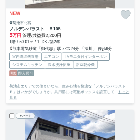
NEW
菊池市北宮
ノルデンパラスト Ｂ
105
5
万円
管理/共益費2,200円
1階 / 50.01㎡ / 1LDK /築2年
熊本電気鉄道「御代志」駅 バス24分 「深川」 停歩9分
室内洗濯機置場
エアコン
TVモニタ付インターホン
システムキッチン
温水洗浄便座
浴室乾燥機
敷0
即入居可
菊池市エリアでの住まいなら、住み心地も快適な「ノルデンパラスト
Ｂ」はいかがでしょうか。共用部には宅配ボックスを設置して...
もっと
見る
アパート