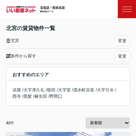
お気に入り
閲覧履歴
北宮の賃貸物件一覧
北宮
変更
条件から探す
変更
おすすめのエリア
須屋
/
大字津久礼
/
龍田
/
大字室
/
泗水町吉富
/
大字引水
/
西寺
/
黒髪
/
麻生田
/
野間口
42
件