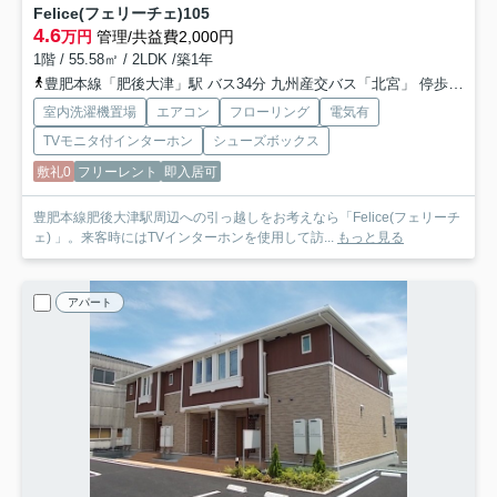
Felice(フェリーチェ)
105
4.6
万円
管理/共益費2,000円
1階 / 55.58㎡ / 2LDK /築1年
豊肥本線「肥後大津」駅 バス34分 九州産交バス「北宮」 停歩2分
室内洗濯機置場
エアコン
フローリング
電気有
TVモニタ付インターホン
シューズボックス
敷礼0
フリーレント
即入居可
豊肥本線肥後大津駅周辺への引っ越しをお考えなら「Felice(フェリーチ
ェ) 」。来客時にはTVインターホンを使用して訪...
もっと見る
アパート