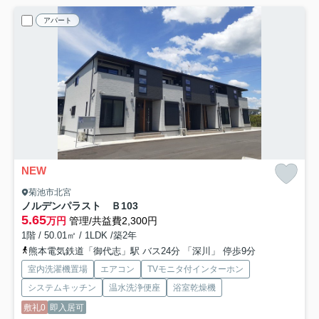
アパート
NEW
菊池市北宮
ノルデンパラスト Ｂ
103
5.65
万円
管理/共益費2,300円
1階 / 50.01㎡ / 1LDK /築2年
熊本電気鉄道「御代志」駅 バス24分 「深川」 停歩9分
室内洗濯機置場
エアコン
TVモニタ付インターホン
システムキッチン
温水洗浄便座
浴室乾燥機
敷礼0
即入居可