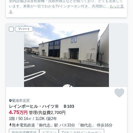
室内設備は浴室乾燥機・洗面所独立などが揃っており、とても充実して
います。来客が一目でわかるTVインターホン付き。共用部に...
もっと見
る
アパート
菊池市北宮
レインボーヒル・ハイツⅢ Ｂ
103
4.75
万円
管理/共益費2,700円
1階 / 50.14㎡ / 1LDK /築2年
熊本電気鉄道「御代志」駅 バス33分 「御代志」 停歩16分
室内洗濯機置場
エアコン
TVモニタ付インターホン