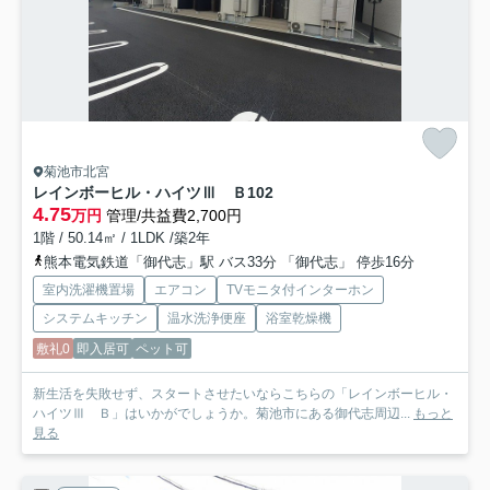
菊池市北宮
レインボーヒル・ハイツⅢ Ｂ
102
4.75
万円
管理/共益費2,700円
1階 / 50.14㎡ / 1LDK /築2年
熊本電気鉄道「御代志」駅 バス33分 「御代志」 停歩16分
室内洗濯機置場
エアコン
TVモニタ付インターホン
システムキッチン
温水洗浄便座
浴室乾燥機
敷礼0
即入居可
ペット可
新生活を失敗せず、スタートさせたいならこちらの「レインボーヒル・
ハイツⅢ Ｂ」はいかがでしょうか。菊池市にある御代志周辺...
もっと
見る