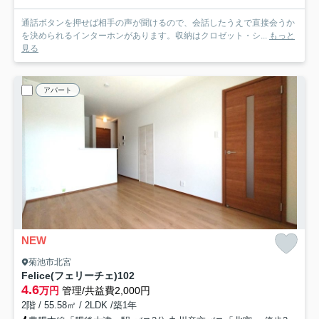
通話ボタンを押せば相手の声が聞けるので、会話したうえで直接会うか
を決められるインターホンがあります。収納はクロゼット・シ...
もっと
見る
アパート
NEW
菊池市北宮
Felice(フェリーチェ)
102
4.6
万円
管理/共益費2,000円
2階 / 55.58㎡ / 2LDK /築1年