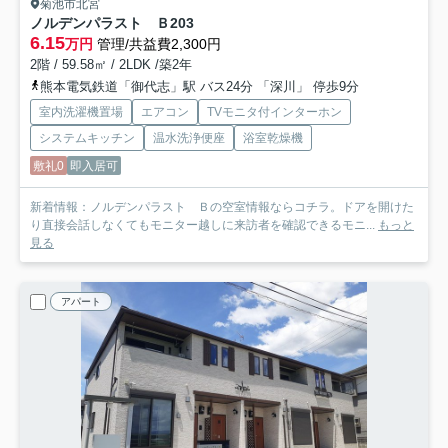
菊池市北宮
ノルデンパラスト Ｂ
203
6.15
万円
管理/共益費2,300円
2階 / 59.58㎡ / 2LDK /築2年
熊本電気鉄道「御代志」駅 バス24分 「深川」 停歩9分
室内洗濯機置場
エアコン
TVモニタ付インターホン
システムキッチン
温水洗浄便座
浴室乾燥機
敷礼0
即入居可
新着情報：ノルデンパラスト Ｂの空室情報ならコチラ。ドアを開けた
り直接会話しなくてもモニター越しに来訪者を確認できるモニ...
もっと
見る
アパート