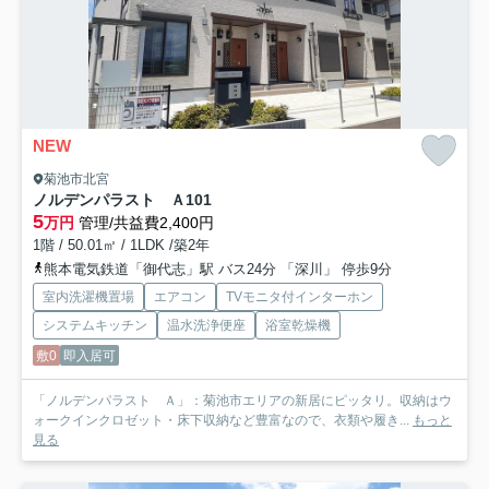
NEW
菊池市北宮
ノルデンパラスト Ａ
101
5
万円
管理/共益費2,400円
1階 / 50.01㎡ / 1LDK /築2年
熊本電気鉄道「御代志」駅 バス24分 「深川」 停歩9分
室内洗濯機置場
エアコン
TVモニタ付インターホン
システムキッチン
温水洗浄便座
浴室乾燥機
敷0
即入居可
「ノルデンパラスト Ａ」：菊池市エリアの新居にピッタリ。収納はウ
ォークインクロゼット・床下収納など豊富なので、衣類や履き...
もっと
見る