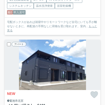
システムキッチン
温水洗浄便座
浴室乾燥機
敷0
即入居可
宅配ボックスがあれば就寝中やリモートワークなど自宅にいても手が離
せないときに、再配達の手間なしに荷物を受け取れます。室内...
もっと
見る
アパート
NEW
菊池市北宮