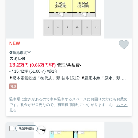
NEW
菊池市北宮
スミレ
B
13.2
万円 (0.86万円/坪)
管理/共益費-
- / 15.42坪 (51.00㎡) /築1年
熊本電気鉄道「御代志」駅 徒歩161分
豊肥本線「原水」駅 徒歩184分
礼0
駐車場に空きがあるので車を駐車するスペースにお困りの方にもお薦め
です。礼金がゼロ円なので、初期費用節約につながります。お...
もっと
見る
店舗事務所