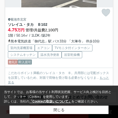
菊池市北宮
ソレイユ・タカ Ｂ
102
4.75
万円
管理/共益費2,100円
1階 / 50.14㎡ / 1LDK /築2年
熊本電気鉄道「御代志」駅 バス33分 「大琳寺」 停歩10分
室内洗濯機置場
エアコン
TVモニタ付インターホン
システムキッチン
温水洗浄便座
浴室乾燥機
敷礼0
即入居可
こだわりポイント満載のソレイユ・タカ Ｂ。共用部には宅配ボックス
を設置しているため、対面で荷物を受け取る必要がなくなりま...
もっと
見る
当サイトでは、お客様の当サイト利用状況把握、サービス向上検討を目的と
して、クッキー（Cookie）を使用しています。
検索条件を変更
まとめてお問い合わせ
アパート
詳しくは、当社の
「Cookieの取扱いについて」
をご確認ください。
閉じる
来店予約
玉名店
熊本北店
売却査定