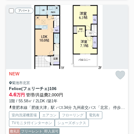
アパート
NEW
菊池市北宮
Felice(フェリーチェ)
106
4.6
万円
管理/共益費2,000円
1階 / 55.58㎡ / 2LDK /築1年
豊肥本線「肥後大津」駅 バス34分 九州産交バス「北宮」 停歩2分
室内洗濯機置場
エアコン
フローリング
電気有
TVモニタ付インターホン
シューズボックス
敷礼0
フリーレント
即入居可