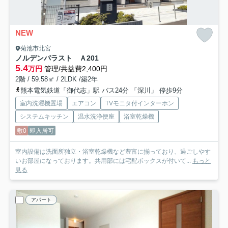
NEW
菊池市北宮
ノルデンパラスト Ａ
201
5.4
万円
管理/共益費2,400円
2階 / 59.58㎡ / 2LDK /築2年
熊本電気鉄道「御代志」駅 バス24分 「深川」 停歩9分
室内洗濯機置場
エアコン
TVモニタ付インターホン
システムキッチン
温水洗浄便座
浴室乾燥機
敷0
即入居可
室内設備は洗面所独立・浴室乾燥機など豊富に揃っており、過ごしやす
いお部屋になっております。共用部には宅配ボックスが付いて...
もっと
見る
アパート