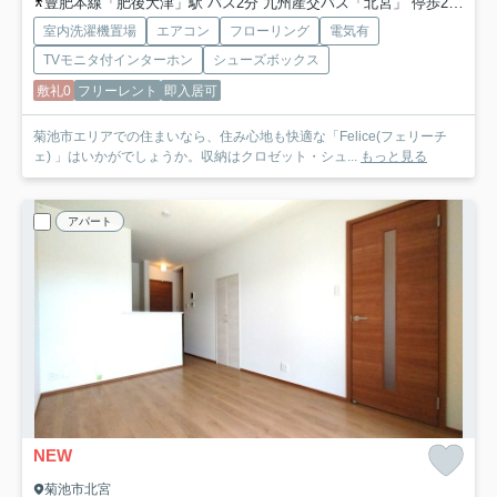
豊肥本線「肥後大津」駅 バス2分 九州産交バス「北宮」 停歩2分
「
室内洗濯機置場
エアコン
フローリング
電気有
TVモニタ付インターホン
シューズボックス
敷礼0
フリーレント
即入居可
菊池市エリアでの住まいなら、住み心地も快適な「Felice(フェリーチ
ェ) 」はいかがでしょうか。収納はクロゼット・シュ...
もっと見る
アパート
NEW
菊池市北宮