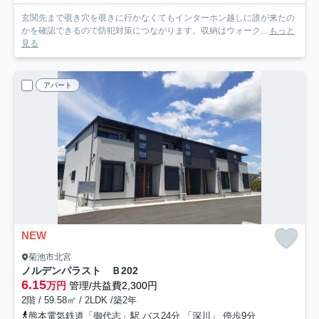
玄関先まで覗き穴を覗きに行かなくてもインターホン越しに誰が来たの
かを確認できるので防犯対策につながります。収納はウォーク...
もっと
見る
アパート
NEW
菊池市北宮
ノルデンパラスト Ｂ
202
6.15
万円
管理/共益費2,300円
2階 / 59.58㎡ / 2LDK /築2年
熊本電気鉄道「御代志」駅 バス24分 「深川」 停歩9分