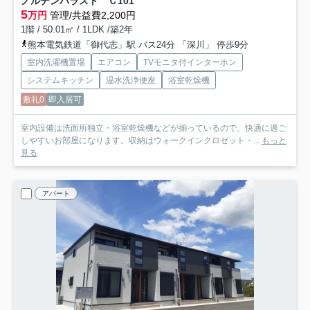
ノルデンパラスト Ｃ
101
5
万円
管理/共益費2,200円
1階 / 50.01㎡ / 1LDK /築2年
熊本電気鉄道「御代志」駅 バス24分 「深川」 停歩9分
室内洗濯機置場
エアコン
TVモニタ付インターホン
システムキッチン
温水洗浄便座
浴室乾燥機
敷礼0
即入居可
室内設備は洗面所独立・浴室乾燥機などが揃っているので、快適に過ご
しやすいお部屋になります。収納はウォークインクロゼット・...
もっと
見る
アパート