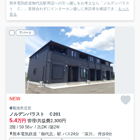
熊本電気鉄道御代志駅周辺への引っ越しをお考えなら「ノルデンパラス
ト Ｃ」。直接会わずにインターホン越しに来訪者を確認でき...
もっと
見る
アパート
NEW
菊池市北宮
ノルデンパラスト Ｃ
201
5.4
万円
管理/共益費2,300円
2階 / 59.58㎡ / 2LDK /築2年
熊本電気鉄道「御代志」駅 バス24分 「深川」 停歩9分