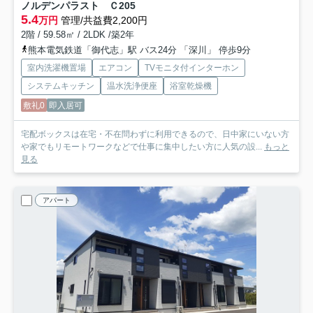
ノルデンパラスト Ｃ
205
5.4
万円
管理/共益費2,200円
2階 / 59.58㎡ / 2LDK /築2年
熊本電気鉄道「御代志」駅 バス24分 「深川」 停歩9分
室内洗濯機置場
エアコン
TVモニタ付インターホン
システムキッチン
温水洗浄便座
浴室乾燥機
敷礼0
即入居可
宅配ボックスは在宅・不在問わずに利用できるので、日中家にいない方
や家でもリモートワークなどで仕事に集中したい方に人気の設...
もっと
見る
アパート