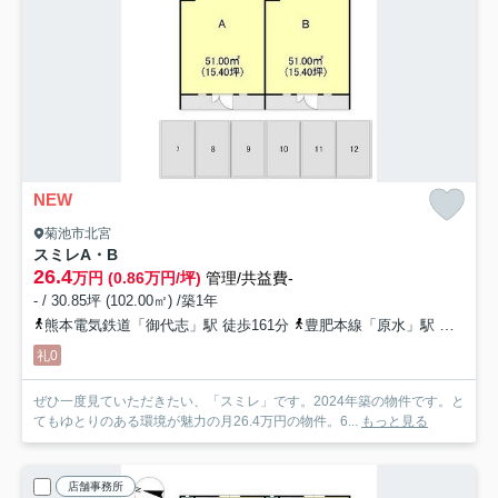
NEW
菊池市北宮
スミレ
A・B
26.4
万円 (0.86万円/坪)
管理/共益費-
- / 30.85坪 (102.00㎡) /築1年
熊本電気鉄道「御代志」駅 徒歩161分
豊肥本線「原水」駅 徒歩184分
礼0
ぜひ一度見ていただきたい、「スミレ」です。2024年築の物件です。と
てもゆとりのある環境が魅力の月26.4万円の物件。6...
もっと見る
店舗事務所