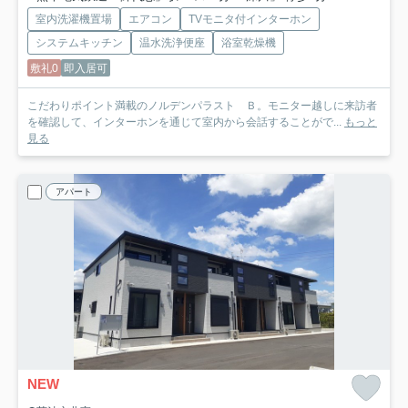
室内洗濯機置場
エアコン
TVモニタ付インターホン
システムキッチン
温水洗浄便座
浴室乾燥機
敷礼0
即入居可
こだわりポイント満載のノルデンパラスト Ｂ。モニター越しに来訪者
を確認して、インターホンを通じて室内から会話することがで...
もっと
見る
アパート
NEW