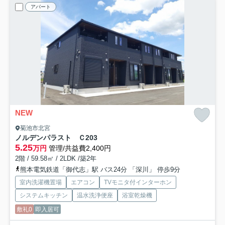
アパート
NEW
菊池市北宮
ノルデンパラスト Ｃ
203
5.25
万円
管理/共益費2,400円
2階 / 59.58㎡ / 2LDK /築2年
熊本電気鉄道「御代志」駅 バス24分 「深川」 停歩9分
室内洗濯機置場
エアコン
TVモニタ付インターホン
システムキッチン
温水洗浄便座
浴室乾燥機
敷礼0
即入居可