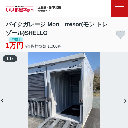
お気に入り
閲覧履歴
バイクガレージ Mon trésor(モン トレ
ゾール)SHELLO
空室1
1万円
管理/共益費 1,000円
1
/
17