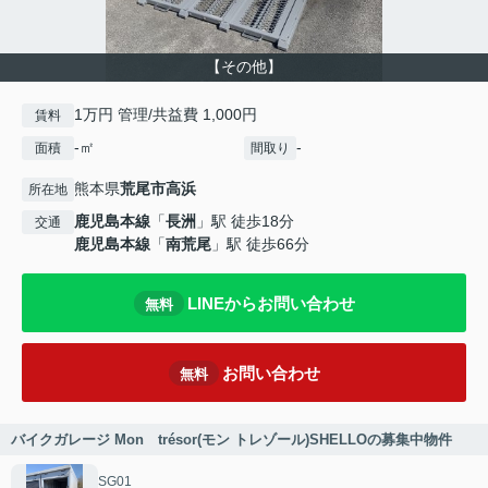
【その他】
1万円 管理/共益費 1,000円
賃料
-㎡
-
面積
間取り
熊本県
荒尾市
高浜
所在地
鹿児島本線
「
長洲
」駅 徒歩18分
交通
鹿児島本線
「
南荒尾
」駅 徒歩66分
LINEからお問い合わせ
無料
お問い合わせ
無料
バイクガレージ Mon trésor(モン トレゾール)SHELLOの募集中物件
SG01