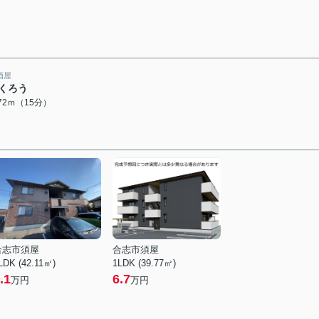
酒屋
くろう
172ｍ（15分）
合志市須屋
合志市須屋
LDK (42.11㎡)
1LDK (39.77㎡)
.1
6.7
万円
万円