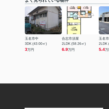
よく見られている物件
玉名市中
合志市須屋
玉名市
3DK (43.00㎡)
2LDK (58.26㎡)
2LDK 
3
6.9
5.4
万円
万円
万