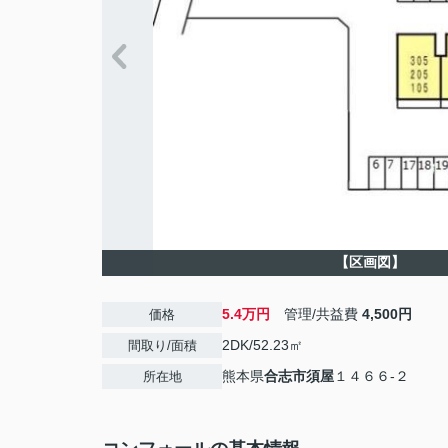
【区画図】
5.4万円
管理/共益費
4,500円
価格
2DK/52.23㎡
間取り/面積
熊本県
合志市
須屋
１４６６-２
所在地