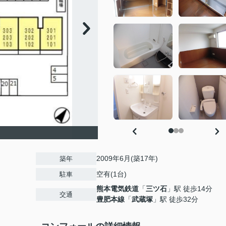
2009年6月(築17年)
築年
空有(1台)
駐車
熊本電気鉄道
「
三ツ石
」駅 徒歩14分
交通
豊肥本線
「
武蔵塚
」駅 徒歩32分