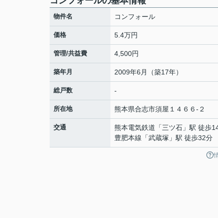
コンフォールの基本情報
物件名
コンフォール
価格
5.4万円
管理/共益費
4,500円
築年月
2009年6月（築17年）
総戸数
-
所在地
熊本県
合志市
須屋
１４６６-２
交通
熊本電気鉄道
「
三ツ石
」駅 徒歩1
豊肥本線
「
武蔵塚
」駅 徒歩32分