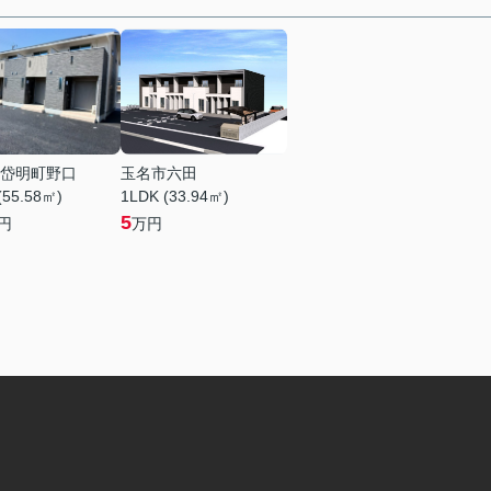
岱明町野口
玉名市六田
(55.58㎡)
1LDK (33.94㎡)
5
円
万円