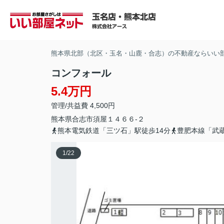
熊本県北部（北区・玉名・山鹿・合志）の不動産ならいい
コンフォール
5.4万円
管理/共益費 4,500円
熊本県
合志市
須屋
１４６６-２
熊本電気鉄道「三ツ石」駅徒歩14分
豊肥本線「武蔵
1
/
22