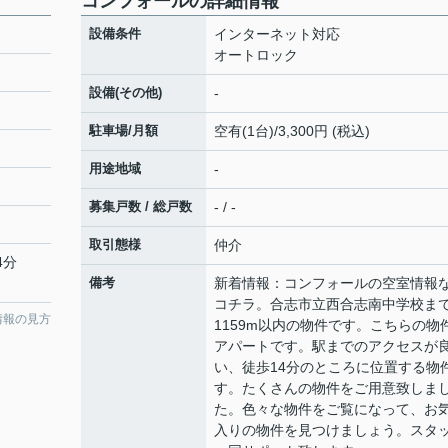
コンフォールの詳細情報
設備条件
インターネット対応
オートロック
設備(その他)
-
駐車場/月額
空有(1台)/3,300円 (税込)
用途地域
-
募集戸数 / 総戸数
- / -
取引態様
仲介
4分
備考
新着情報：コンフォールの空室情報
コチラ。合志市立西合志南中学校ま
情報の見方
1159m以内の物件です。こちらの物
アパートです。駅までのアクセスが
い、徒歩14分のところに位置する物
す。たくさんの物件をご用意致しま
た。色々な物件をご覧になって、お
入りの物件を見つけましょう。スタ