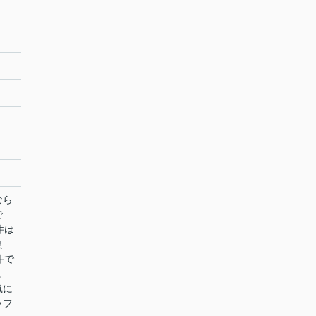
なら
で
件は
良
件で
し
気に
ッフ