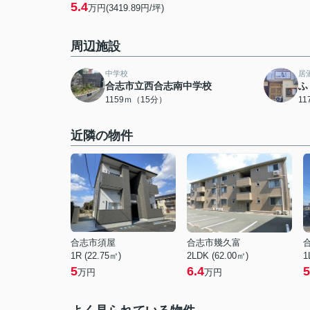
5.4
万円(3419.89円/坪)
周辺施設
中学校
居
合志市立西合志南中学校
ふ
1159ｍ（15分）
1
近隣の物件
合志市須屋
合志市幾久富
1R (22.75㎡)
2LDK (62.00㎡)
1
5
6.4
5
万円
万円