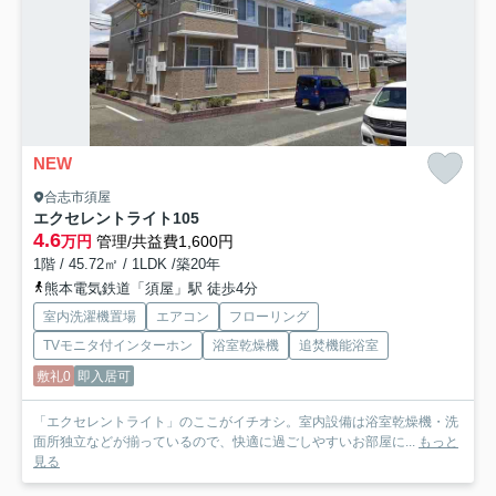
NEW
合志市須屋
エクセレントライト
105
4.6
万円
管理/共益費1,600円
1階 / 45.72㎡ / 1LDK /築20年
熊本電気鉄道「須屋」駅 徒歩4分
室内洗濯機置場
エアコン
フローリング
TVモニタ付インターホン
浴室乾燥機
追焚機能浴室
敷礼0
即入居可
「エクセレントライト」のここがイチオシ。室内設備は浴室乾燥機・洗
面所独立などが揃っているので、快適に過ごしやすいお部屋に...
もっと
見る