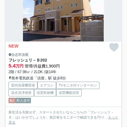
NEW
合志市須屋
フレッシュリ－Ｂ
202
5.4
万円
管理/共益費1,900円
2階 / 67.98㎡ / 2LDK /築14年
熊本電気鉄道「須屋」駅 徒歩8分
室内洗濯機置場
エアコン
TVモニタ付インターホン
温水洗浄便座
浴室乾燥機
追焚機能浴室
敷0
即入居可
新生活を失敗せず、スタートさせたいならこちらの「フレッシュリ－
Ｂ」はいかがでしょうか。来訪者をモニターで確認できるTVイ...
もっと
見る