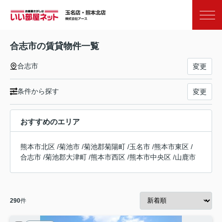
お気に入り
閲覧履歴
合志市の賃貸物件一覧
合志市
変更
条件から探す
変更
おすすめのエリア
熊本市北区
/
菊池市
/
菊池郡菊陽町
/
玉名市
/
熊本市東区
/
合志市
/
菊池郡大津町
/
熊本市西区
/
熊本市中央区
/
山鹿市
290
件