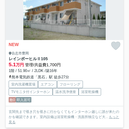
NEW
合志市豊岡
レインボーヒルⅡ
105
5.1
万円
管理/共益費1,700円
1階 / 51.90㎡ / 2LDK /築16年
熊本電気鉄道「黒石」駅 徒歩27分
室内洗濯機置場
エアコン
フローリング
TVモニタ付インターホン
温水洗浄便座
浴室乾燥機
敷0
即入居可
玄関先まで覗き穴を覗きに行かなくてもインターホン越しに誰が来たの
かを確認できます。室内設備は浴室乾燥機・洗面所独立など大...
もっと
見る