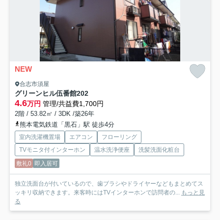
NEW
合志市須屋
グリーンヒル伍番館
202
4.6
万円
管理/共益費1,700円
2階 / 53.82㎡ / 3DK /築26年
熊本電気鉄道「黒石」駅 徒歩4分
室内洗濯機置場
エアコン
フローリング
TVモニタ付インターホン
温水洗浄便座
洗髪洗面化粧台
敷礼0
即入居可
独立洗面台が付いているので、歯ブラシやドライヤーなどもまとめてス
ッキリ収納できます。来客時にはTVインターホンで訪問者の...
もっと見
る