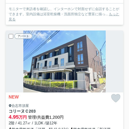
モニターで来訪者を確認し、インターホンで対面せずに会話することが
できます。室内設備は浴室乾燥機・洗面所独立など豊富に揃っ...
もっと
見る
アパート
NEW
合志市須屋
コリーヌＣ
203
4.95
万円
管理/共益費1,200円
2階 / 41.27㎡ / 1LDK /築12年