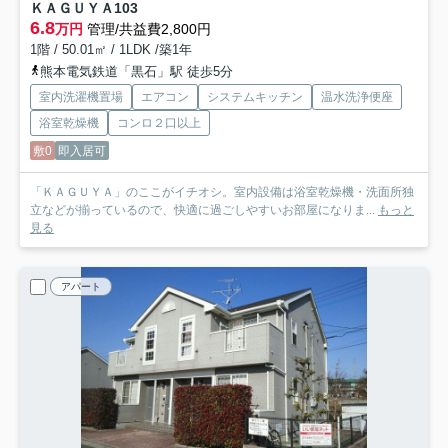
ＫＡＧＵＹＡ
103
6.8
万円
管理/共益費2,800円
1階 / 50.01㎡ / 1LDK /築1年
熊本電気鉄道「黒石」駅 徒歩5分
室内洗濯機置場
エアコン
システムキッチン
温水洗浄便座
浴室乾燥機
コンロ２口以上
敷0
即入居可
「ＫＡＧＵＹＡ」のここがイチオシ。室内設備は浴室乾燥機・洗面所独
立などが揃っているので、快適に過ごしやすいお部屋になりま...
もっと
見る
アパート