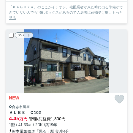
「ＫＡＧＵＹＡ」のここがイチオシ。宅配業者が来た時に出る準備がで
きていない人でも宅配ボックスがあるので入居者は荷物受け取...
もっと
見る
アパート
NEW
合志市須屋
ＡＵＢＥ Ｃ
102
4.45
万円
管理/共益費1,800円
1階 / 41.33㎡ / 2DK /築19年
熊本電気鉄道「黒石」駅 徒歩4分