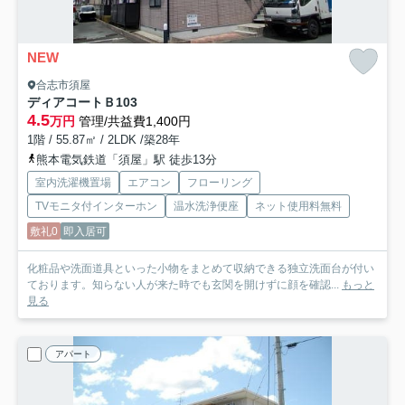
NEW
合志市須屋
ディアコートＢ
103
4.5
万円
管理/共益費1,400円
1階 / 55.87㎡ / 2LDK /築28年
熊本電気鉄道「須屋」駅 徒歩13分
室内洗濯機置場
エアコン
フローリング
TVモニタ付インターホン
温水洗浄便座
ネット使用料無料
敷礼0
即入居可
化粧品や洗面道具といった小物をまとめて収納できる独立洗面台が付い
ております。知らない人が来た時でも玄関を開けずに顔を確認...
もっと
見る
アパート