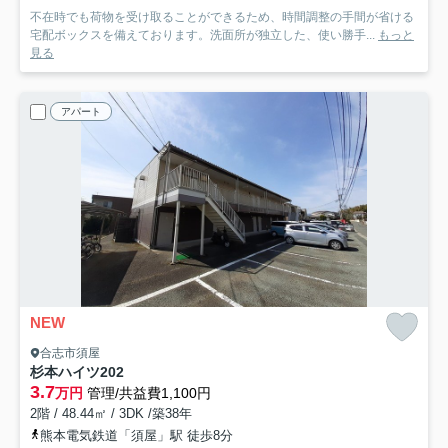
不在時でも荷物を受け取ることができるため、時間調整の手間が省ける
宅配ボックスを備えております。洗面所が独立した、使い勝手...
もっと
見る
アパート
NEW
合志市須屋
杉本ハイツ
202
3.7
万円
管理/共益費1,100円
2階 / 48.44㎡ / 3DK /築38年
熊本電気鉄道「須屋」駅 徒歩8分