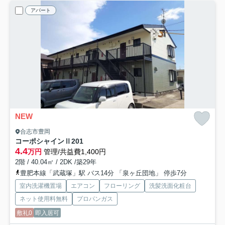
アパート
NEW
合志市豊岡
コーポシャインⅡ
201
4.4
万円
管理/共益費1,400円
2階 / 40.04㎡ / 2DK /築29年
豊肥本線「武蔵塚」駅 バス14分 「泉ヶ丘団地」 停歩7分
室内洗濯機置場
エアコン
フローリング
洗髪洗面化粧台
ネット使用料無料
プロパンガス
敷礼0
即入居可