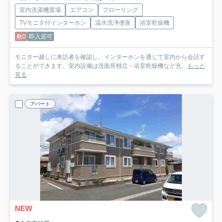
室内洗濯機置場
エアコン
フローリング
TVモニタ付インターホン
温水洗浄便座
浴室乾燥機
敷0
即入居可
モニター越しに来訪者を確認し、インターホンを通じて室内から会話す
ることができます。室内設備は洗面所独立・浴室乾燥機など充...
もっと
見る
アパート
NEW