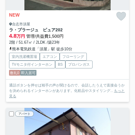
NEW
合志市須屋
ラ・プラージュ ピュア
202
4.8
万円
管理/共益費1,500円
2階 / 51.67㎡ / 2LDK /築23年
熊本電気鉄道「須屋」駅 徒歩10分
室内洗濯機置場
エアコン
フローリング
TVモニタ付インターホン
BS
プロパンガス
敷礼0
即入居可
通話ボタンを押せば相手の声が聞けるので、会話したうえで直接会うか
を決められるインターホンがあります。化粧品やスタイリング...
もっと
見る
アパート