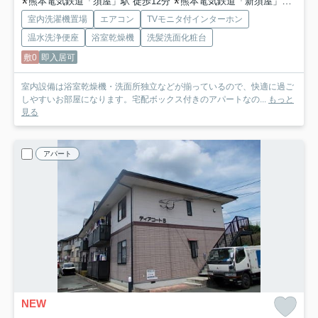
熊本電気鉄道「須屋」駅 徒歩12分
熊本電気鉄道「新須屋」駅 徒歩19分
室内洗濯機置場
エアコン
TVモニタ付インターホン
温水洗浄便座
浴室乾燥機
洗髪洗面化粧台
敷0
即入居可
室内設備は浴室乾燥機・洗面所独立などが揃っているので、快適に過ご
しやすいお部屋になります。宅配ボックス付きのアパートなの...
もっと
見る
アパート
NEW