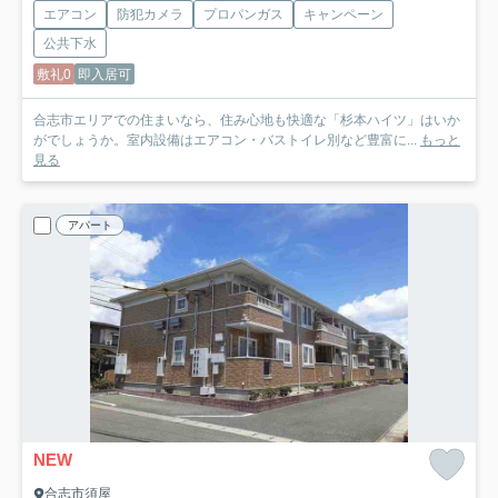
エアコン
防犯カメラ
プロパンガス
キャンペーン
公共下水
敷礼0
即入居可
合志市エリアでの住まいなら、住み心地も快適な「杉本ハイツ」はいか
がでしょうか。室内設備はエアコン・バストイレ別など豊富に...
もっと
見る
アパート
NEW
合志市須屋