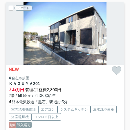
アパート
NEW
合志市須屋
ＫＡＧＵＹＡ
201
7.5
万円
管理/共益費2,800円
2階 / 59.58㎡ / 2LDK /築1年
熊本電気鉄道「黒石」駅 徒歩5分
室内洗濯機置場
エアコン
システムキッチン
温水洗浄便座
浴室乾燥機
コンロ２口以上
敷0
即入居可