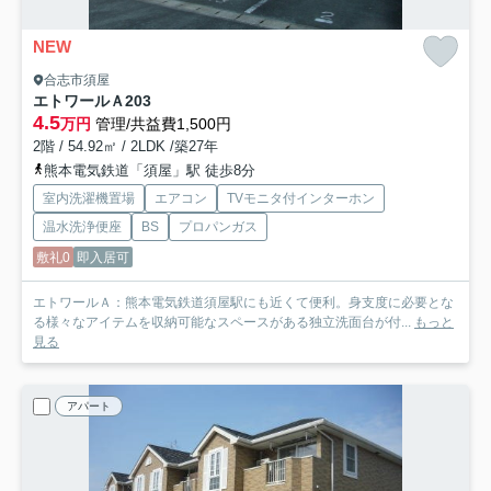
NEW
合志市須屋
エトワールＡ
203
4.5
万円
管理/共益費1,500円
2階 / 54.92㎡ / 2LDK /築27年
熊本電気鉄道「須屋」駅 徒歩8分
室内洗濯機置場
エアコン
TVモニタ付インターホン
温水洗浄便座
BS
プロパンガス
敷礼0
即入居可
エトワールＡ：熊本電気鉄道須屋駅にも近くて便利。身支度に必要とな
る様々なアイテムを収納可能なスペースがある独立洗面台が付...
もっと
見る
アパート