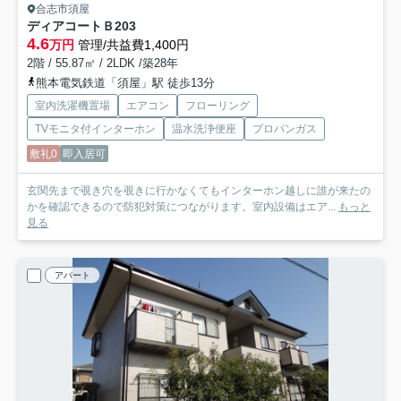
合志市須屋
ディアコートＢ
203
4.6
万円
管理/共益費1,400円
2階 / 55.87㎡ / 2LDK /築28年
熊本電気鉄道「須屋」駅 徒歩13分
室内洗濯機置場
エアコン
フローリング
TVモニタ付インターホン
温水洗浄便座
プロパンガス
敷礼0
即入居可
玄関先まで覗き穴を覗きに行かなくてもインターホン越しに誰が来たの
かを確認できるので防犯対策につながります。室内設備はエア...
もっと
見る
アパート