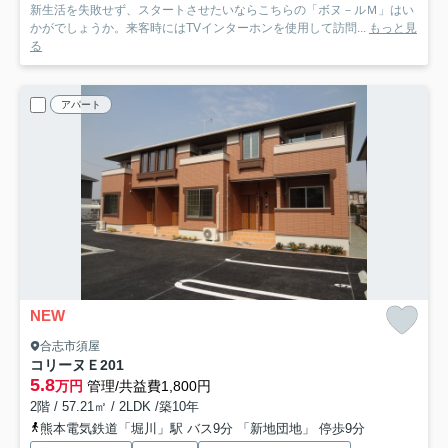
新生活を失敗せず、スタートさせたいならこちらの「ボヌ－ルＭ」はい
かがでしょうか。来客時にはTVインターホンを使用して訪問...
もっと見
る
アパート
NEW
合志市須屋
コリーヌＥ
201
5.8
万円
管理/共益費1,800円
2階 / 57.21㎡ / 2LDK /築10年
熊本電気鉄道「堀川」駅 バス9分 「新地団地」 停歩9分