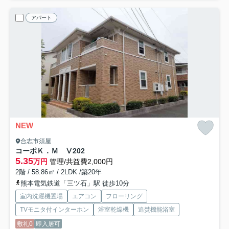
アパート
NEW
合志市須屋
コーポＫ．Ｍ Ⅴ
202
5.35
万円
管理/共益費2,000円
2階 / 58.86㎡ / 2LDK /築20年
熊本電気鉄道「三ツ石」駅 徒歩10分
室内洗濯機置場
エアコン
フローリング
TVモニタ付インターホン
浴室乾燥機
追焚機能浴室
敷礼0
即入居可