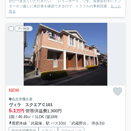
ぜひ一度見ていただきたい、「レインボーⅡ」です。直接会わずにイン
ターホン越しに来訪者を確認できるので、トラブルの事前回避...
もっと
見る
アパート
NEW
合志市幾久富
ヴィラ スクエアＣ
101
5.1
万円
管理/共益費1,300円
1階 / 46.49㎡ / 1LDK /築18年
豊肥本線「武蔵塚」駅 バス10分 「武蔵野台」 停歩3分
室内洗濯機置場
エアコン
フローリング