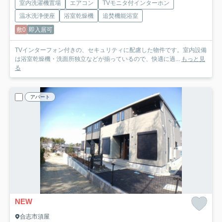
室内洗濯機置場
エアコン
TVモニタ付インターホン
温水洗浄便座
浴室乾燥機
追焚機能浴室
敷0
即入居可
TVインターフォン付きの、セキュリティに配慮した物件です。室内設備
は浴室乾燥機・洗面所独立などが揃っているので、快適に過...
もっと見
る
アパート
NEW
合志市須屋