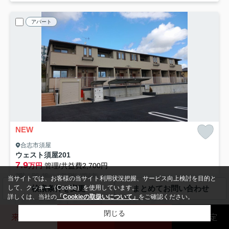
アパート
NEW
合志市須屋
ウェスト須屋
201
7.9
万円
管理/共益費2,700円
2階 / 56.48㎡ / 2LDK /築1年
当サイトでは、お客様の当サイト利用状況把握、サービス向上検討を目的と
熊本電気鉄道「新須屋」駅 徒歩8分
して、クッキー（Cookie）を使用しています。
検索条件を変更
まとめてお問い合わせ
詳しくは、当社の
「Cookieの取扱いについて」
をご確認ください。
室内洗濯機置場
エアコン
TVモニタ付インターホン
閉じる
システムキッチン
温水洗浄便座
浴室乾燥機
来店予約
玉名店
熊本北店
売却査定
敷0
即入居可
ペット可