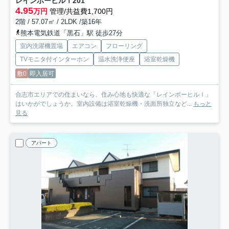
レインボーヒルⅠ
201
4.95
万円
管理/共益費1,700円
2階 / 57.07㎡ / 2LDK /築16年
熊本電気鉄道「黒石」駅 徒歩27分
室内洗濯機置場
エアコン
フローリング
TVモニタ付インターホン
温水洗浄便座
浴室乾燥機
敷0
即入居可
合志市エリアでの住まいなら、住み心地も快適な「レインボーヒルⅠ」
はいかがでしょうか。室内設備は浴室乾燥機・洗面所独立など...
もっと
見る
アパート