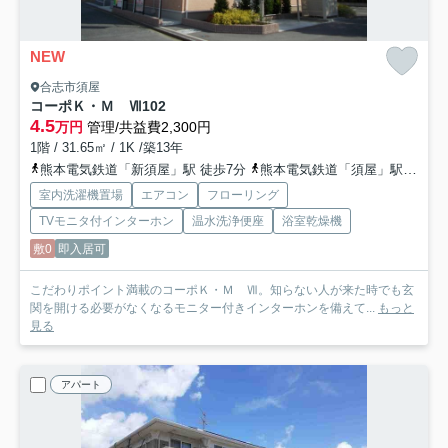
NEW
合志市須屋
コーポＫ・Ｍ Ⅶ
102
4.5
万円
管理/共益費2,300円
1階 / 31.65㎡ / 1K /築13年
熊本電気鉄道「新須屋」駅 徒歩7分
熊本電気鉄道「須屋」駅 徒歩5分
室内洗濯機置場
エアコン
フローリング
TVモニタ付インターホン
温水洗浄便座
浴室乾燥機
敷0
即入居可
こだわりポイント満載のコーポＫ・Ｍ Ⅶ。知らない人が来た時でも玄
関を開ける必要がなくなるモニター付きインターホンを備えて...
もっと
見る
アパート