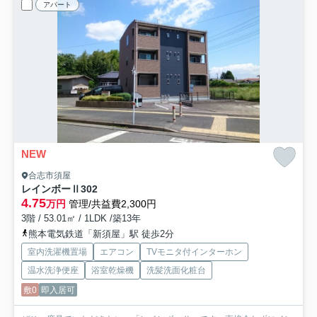
アパート
NEW
合志市須屋
レインボーⅡ
302
4.75
万円
管理/共益費2,300円
3階 / 53.01㎡ / 1LDK /築13年
熊本電気鉄道「新須屋」駅 徒歩2分
室内洗濯機置場
エアコン
TVモニタ付インターホン
温水洗浄便座
浴室乾燥機
洗髪洗面化粧台
敷0
即入居可