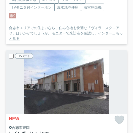
TVモニタ付インターホン
温水洗浄便座
浴室乾燥機
敷0
合志市エリアでの住まいなら、住み心地も快適な「ヴィラ スクエア
Ｃ」はいかがでしょうか。モニターで来訪者を確認し、インター...
もっ
と見る
アパート
NEW
合志市豊岡