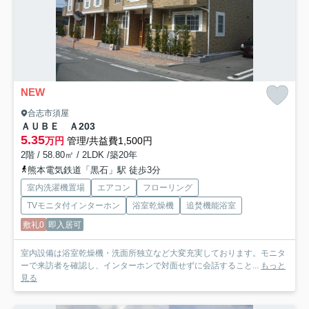
NEW
合志市須屋
ＡＵＢＥ Ａ
203
5.35
万円
管理/共益費1,500円
2階 / 58.80㎡ / 2LDK /築20年
熊本電気鉄道「黒石」駅 徒歩3分
室内洗濯機置場
エアコン
フローリング
TVモニタ付インターホン
浴室乾燥機
追焚機能浴室
敷礼0
即入居可
室内設備は浴室乾燥機・洗面所独立など大変充実しております。モニタ
ーで来訪者を確認し、インターホンで対面せずに会話すること...
もっと
見る