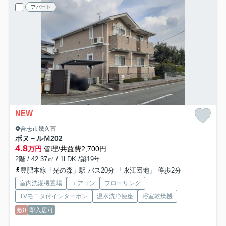
アパート
NEW
合志市幾久富
ボヌ－ルＭ
202
4.8
万円
管理/共益費2,700円
2階 / 42.37㎡ / 1LDK /築19年
豊肥本線「光の森」駅 バス20分 「永江団地」 停歩2分
室内洗濯機置場
エアコン
フローリング
TVモニタ付インターホン
温水洗浄便座
浴室乾燥機
敷0
即入居可