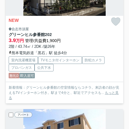
NEW
合志市須屋
グリーンヒル参番館
202
3.9
万円
管理/共益費1,900円
2階 / 43.74㎡ / 2DK /築26年
熊本電気鉄道「黒石」駅 徒歩4分
室内洗濯機置場
TVモニタ付インターホン
防犯カメラ
プロパンガス
公共下水
敷礼0
即入居可
新着情報：グリーンヒル参番館の空室情報ならコチラ。来訪者の顔が見
えるTVインターホン付き。駅まで4分と、駅近でアクセスも...
もっと見
る
アパート