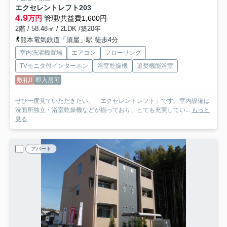
エクセレントレフト
203
4.9
万円
管理/共益費1,600円
2階 / 58.48㎡ / 2LDK /築20年
熊本電気鉄道「須屋」駅 徒歩4分
室内洗濯機置場
エアコン
フローリング
TVモニタ付インターホン
浴室乾燥機
追焚機能浴室
敷礼0
即入居可
ぜひ一度見ていただきたい、「エクセレントレフト」です。室内設備は
洗面所独立・浴室乾燥機などが揃っており、とても充実してい...
もっと
見る
アパート