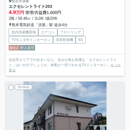
合志市須屋
エクセレントライト
203
4.9
万円
管理/共益費1,600円
2階 / 58.48㎡ / 2LDK /築20年
熊本電気鉄道「須屋」駅 徒歩4分
室内洗濯機置場
エアコン
フローリング
TVモニタ付インターホン
浴室乾燥機
BS
敷礼0
即入居可
合志市エリアでの住まいなら、住み心地も快適な「エクセレントライ
ト」はいかがでしょうか。来客が一目でわかるTVインターホン...
もっと
見る
アパート