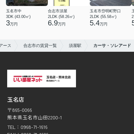
玉名市中
合志市須屋
玉名市岱明町野口
3DK (43.00㎡)
2LDK (58.26㎡)
2LDK (55.58㎡)
2
3
6.9
5.4
万円
万円
万円
アース
合志市の賃貸一覧
須屋駅
カーサ・ソレアード
玉名店
〒865-0066
熊本県玉名市山田2200-1
TEL：
0968-71-1616