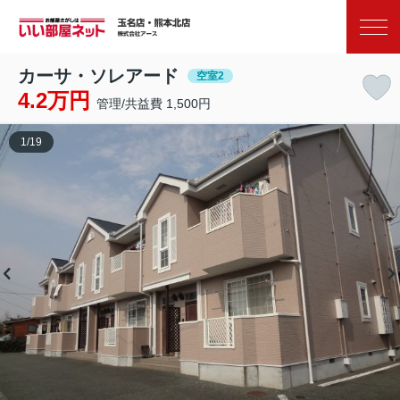
お気に入り
閲覧履歴
カーサ・ソレアード
空室2
4.2万円
管理/共益費 1,500円
1
/
19