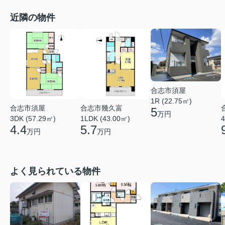
近隣の物件
合志市須屋
1R (22.75㎡)
合志市須屋
合志市幾久富
5
万円
3DK (57.29㎡)
1LDK (43.00㎡)
4
4.4
5.7
万円
万円
よく見られている物件