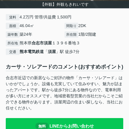
【外観】外観もきれいです
4.2万円 管理/共益費 1,500円
賃料
46.04㎡
2DK
面積
間取り
築24年
1階/2階建
築年数
所在階
熊本県
合志市
須屋
１３９６番地３
所在地
熊本電気鉄道
「
須屋
」駅 徒歩7分
交通
カーサ・ソレアードのコメント(おすすめポイント)
合志市近辺での新居ならご好評の物件「カーサ・ソレアード」は
いかがでしょうか。設備も充実していて住みやすい、魅力が詰ま
ったアパートです。駅から徒歩7分にある物件なので、電車利用
が多い方にオススメです。地域密着型営業の当社だからこそご紹
介できる物件があります。須屋周辺の住まい探しなら、当社にお
任せください。
LINEからお問い合わせ
無料