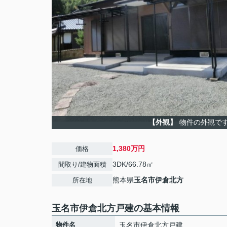
【外観】
物件の外観で
1,380万円
価格
3DK/66.78㎡
間取り/建物面積
熊本県
玉名市
伊倉北方
所在地
玉名市伊倉北方戸建の基本情報
物件名
玉名市伊倉北方戸建