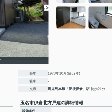
す
1973年10月(築52年)
築年
-
駐車
鹿児島本線
「
肥後伊倉
」駅 徒歩21分
交通
玉名市伊倉北方戸建の詳細情報
設備条件