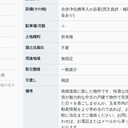
設備(その他)
合併浄化槽導入が必要(買主負担・補
金あり)
駐車場/月額
-/-
土地権利
所有権
国土法届出
不要
用途地域
無指定
取引態様
一般媒介
1分
引渡し
相談
情報の見方
備考
南側道路に面した物件です。快適な
境が魅力的な中古の戸建て物件で充
た日々を過ごしませんか。玉名市内
動産情報をより求めるのであれば、
軽に当社までご連絡ください。お問
わせは、お電話またはメールから承
おります。