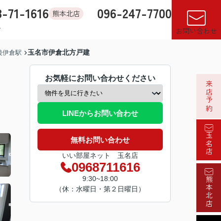
8-71-1616
096-247-7700
熊本北店
す
店舗紹介
売却査定
来店予約
閲覧履歴
お気に入り
お問い合わせ
玉名市伊倉北方戸建
後伊倉駅
お気軽にお問い合わせください
来店予約
LINEからお問い合わせ
玉名店
無料お問い合わせ
いい部屋ネット 玉名店
0968711616
9:30~18:00
熊本北店
（休：水曜日・第２日曜日）