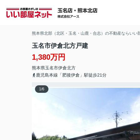
熊本県北部（北区・玉名・山鹿・合志）の不動産ならいい
玉名市伊倉北方戸建
1,380万円
熊本県
玉名市
伊倉北方
鹿児島本線「肥後伊倉」駅徒歩21分
1
/
6