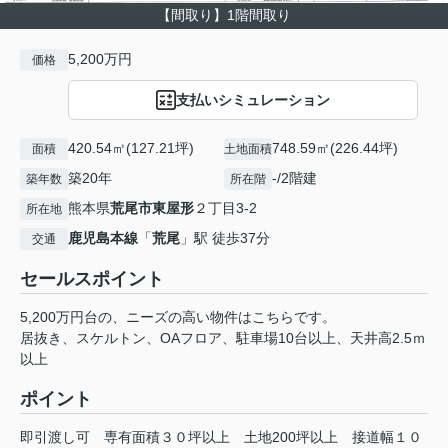
【間取り】1階間取り
5,200万円
価格
支払いシミュレーション
420.54㎡(127.21坪)
748.59㎡(226.44坪)
面積
土地面積
築20年
-/2階建
築年数
所在階
熊本県
荒尾市
東屋形
２丁目3-2
所在地
鹿児島本線
「
荒尾
」駅 徒歩37分
交通
セールスポイント
5,200万円台の、ニーズの高い物件はこちらです。
居抜き、スケルトン、OAフロア、駐車場10台以上、天井高2.5ｍ
以上
ポイント
即引渡し可
専有面積３０坪以上
土地200坪以上
接道幅１０