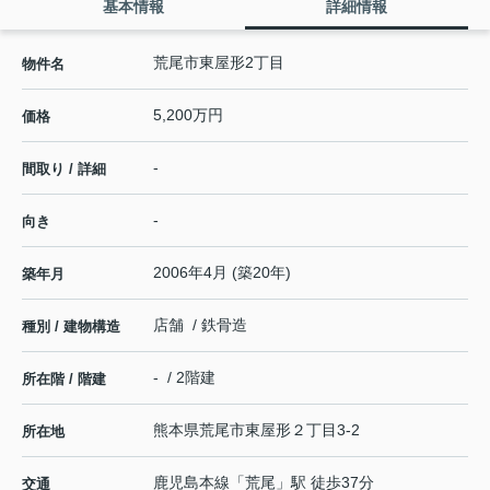
基本情報
詳細情報
荒尾市東屋形2丁目
物件名
5,200万円
価格
-
間取り / 詳細
-
向き
2006年4月 (築20年)
築年月
店舗 / 鉄骨造
種別 / 建物構造
- / 2階建
所在階 / 階建
熊本県
荒尾市
東屋形
２丁目3-2
所在地
鹿児島本線
「
荒尾
」駅 徒歩37分
交通