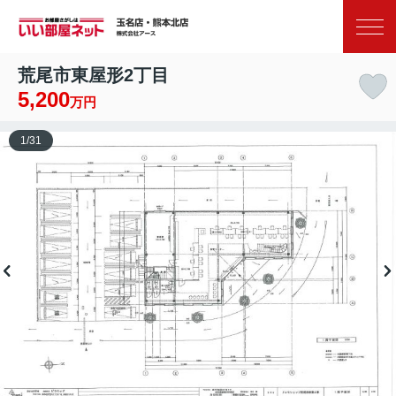
お気に入り
閲覧履歴
荒尾市東屋形2丁目
5,200
万円
1
/
31