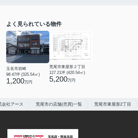
よく見られている物件
荒尾市東屋形２丁目
玉名市岩崎
127.21坪 (420.54㎡)
98.47坪 (325.54㎡)
5,200
1,200
万円
万円
式会社アース
荒尾市の店舗(売買)一覧
荒尾市東屋形2丁目