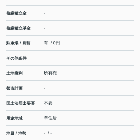
-
修繕積立金
-
修繕積立基金
有 / 0円
駐車場 / 月額
その他条件
所有権
土地権利
-
都市計画
不要
国土法届出要否
準住居
用途地域
- / -
地目 / 地勢