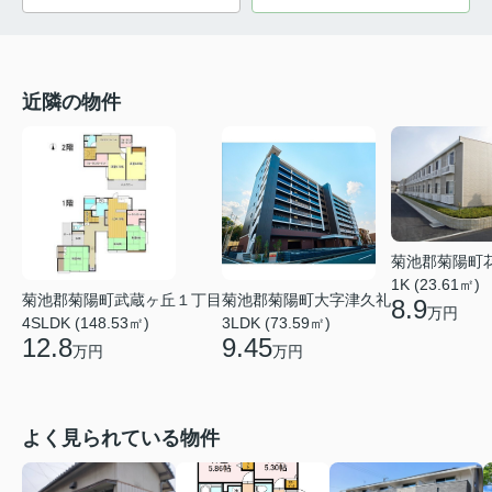
近隣の物件
菊池郡菊陽町
1K (23.61㎡)
菊池郡菊陽町武蔵ヶ丘１丁目
菊池郡菊陽町大字津久礼
8.9
万円
4SLDK (148.53㎡)
3LDK (73.59㎡)
12.8
9.45
万円
万円
よく見られている物件