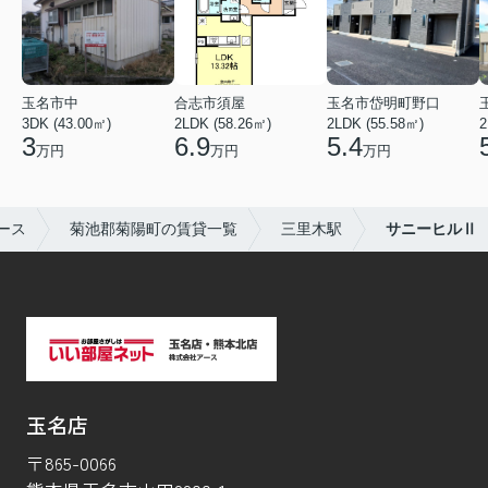
玉名市中
合志市須屋
玉名市岱明町野口
3DK (43.00㎡)
2LDK (58.26㎡)
2LDK (55.58㎡)
2
3
6.9
5.4
万円
万円
万円
ース
菊池郡菊陽町の賃貸一覧
三里木駅
サニーヒルⅡ
玉名店
〒865-0066