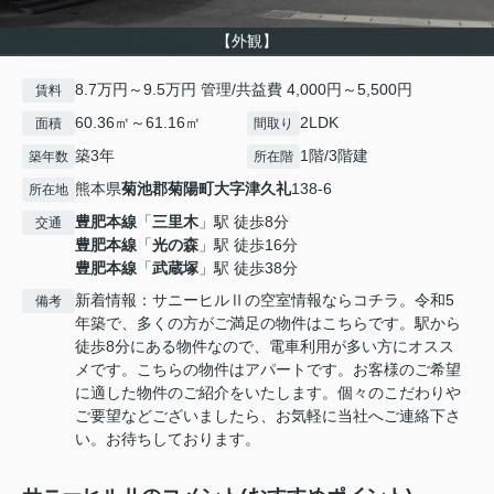
【外観】
8.7万円～9.5万円 管理/共益費 4,000円～5,500円
賃料
60.36㎡～61.16㎡
2LDK
面積
間取り
築3年
1階/3階建
築年数
所在階
熊本県
菊池郡菊陽町
大字津久礼
138-6
所在地
豊肥本線
「
三里木
」駅 徒歩8分
交通
豊肥本線
「
光の森
」駅 徒歩16分
豊肥本線
「
武蔵塚
」駅 徒歩38分
新着情報：サニーヒルⅡの空室情報ならコチラ。令和5
備考
年築で、多くの方がご満足の物件はこちらです。駅から
徒歩8分にある物件なので、電車利用が多い方にオスス
メです。こちらの物件はアパートです。お客様のご希望
に適した物件のご紹介をいたします。個々のこだわりや
ご要望などございましたら、お気軽に当社へご連絡下さ
い。お待ちしております。