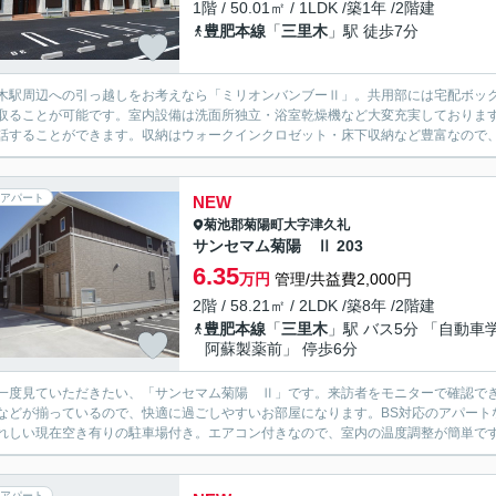
1階 / 50.01㎡ / 1LDK /築1年 /2階建
豊肥本線
「
三里木
」駅 徒歩7分
木駅周辺への引っ越しをお考えなら「ミリオンバンブーⅡ」。共用部には宅配ボッ
取ることが可能です。室内設備は洗面所独立・浴室乾燥機など大変充実しておりま
話することができます。収納はウォークインクロゼット・床下収納など豊富なので、
アパート
NEW
菊池郡菊陽町
大字津久礼
サンセマム菊陽 Ⅱ 203
6.35
万円
管理/共益費2,000円
2階 / 58.21㎡ / 2LDK /築8年 /2階建
豊肥本線
「
三里木
」駅 バス5分 「自動車
阿蘇製薬前」 停歩6分
一度見ていただきたい、「サンセマム菊陽 Ⅱ」です。来訪者をモニターで確認でき
などが揃っているので、快適に過ごしやすいお部屋になります。BS対応のアパート
れしい現在空き有りの駐車場付き。エアコン付きなので、室内の温度調整が簡単です。
アパート