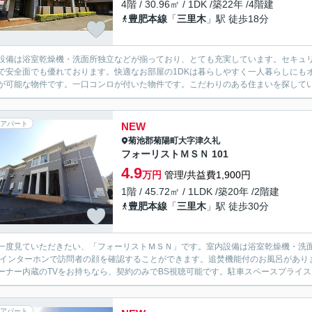
4階 / 30.96㎡ / 1DK /築22年 /4階建
豊肥本線
「
三里木
」駅 徒歩18分
設備は浴室乾燥機・洗面所独立などが揃っており、とても充実しています。セキュリ
で安全面でも優れております。快適なお部屋の1DKは暮らしやすく一人暮らしにも
が可能な物件です。一口コンロが付いた物件です。こだわりのある住まいを探している
アパート
NEW
菊池郡菊陽町
大字津久礼
フォーリストＭＳＮ 101
4.9
万円
管理/共益費1,900円
1階 / 45.72㎡ / 1LDK /築20年 /2階建
豊肥本線
「
三里木
」駅 徒歩30分
一度見ていただきたい、「フォーリストＭＳＮ」です。室内設備は浴室乾燥機・洗
Vインターホンで訪問者の顔を確認することができます。追焚機能付のお風呂があり
ーナー内蔵のTVをお持ちなら、契約のみでBS視聴可能です。駐車スペースプライス月4
アパート