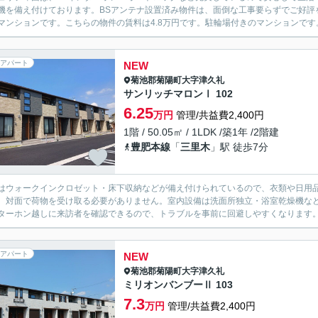
機を備え付けております。BSアンテナ設置済み物件は、面倒な工事要らずでご好評
マンションです。こちらの物件の賃料は4.8万円です。駐輪場付きのマンションです。
アパート
NEW
菊池郡菊陽町
大字津久礼
サンリッチマロンⅠ 102
6.25
万円
管理/共益費2,400円
1階 / 50.05㎡ / 1LDK /築1年 /2階建
豊肥本線
「
三里木
」駅 徒歩7分
はウォークインクロゼット・床下収納などが備え付けられているので、衣類や日用
、対面で荷物を受け取る必要がありません。室内設備は洗面所独立・浴室乾燥機な
ターホン越しに来訪者を確認できるので、トラブルを事前に回避しやすくなります。
アパート
NEW
菊池郡菊陽町
大字津久礼
ミリオンバンブーⅡ 103
7.3
万円
管理/共益費2,400円