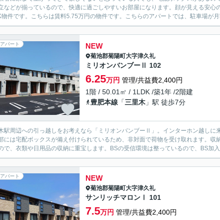
立などが揃っているので、快適に過ごしやすいお部屋になります。顔が見える安心の
DK物件です。こちらは賃料5.75万円の物件です。こちらのアパートでは、駐車場が月額
アパート
NEW
菊池郡菊陽町
大字津久礼
ミリオンバンブーⅡ 102
6.25
万円
管理/共益費2,400円
1階 / 50.01㎡ / 1LDK /築1年 /2階建
豊肥本線
「
三里木
」駅 徒歩7分
木駅周辺への引っ越しをお考えなら「ミリオンバンブーⅡ」。インターホン越しに
部には宅配ボックスが備え付けられているため、非対面で荷物を受け取れます。収
ので、衣類や日用品の収納に重宝します。BSの受信環境は整っているので、BS加入
アパート
NEW
菊池郡菊陽町
大字津久礼
サンリッチマロンⅠ 101
7.5
万円
管理/共益費2,400円