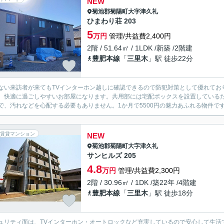
NEW
菊池郡菊陽町
大字津久礼
ひまわり荘 203
5
万円
管理/共益費2,400円
2階 / 51.64㎡ / 1LDK /新築 /2階建
豊肥本線
「
三里木
」駅 徒歩22分
ない来訪者が来てもTVインターホン越しに確認できるので防犯対策として優れてお
、快適に過ごしやすいお部屋になります。共用部には宅配ボックスを設置している
で、汚れなどを心配する必要もありません。1か月で5500円の魅力あふれる物件です
賃貸マンション
NEW
菊池郡菊陽町
大字津久礼
サンヒルズ 205
4.8
万円
管理/共益費2,300円
2階 / 30.96㎡ / 1DK /築22年 /4階建
豊肥本線
「
三里木
」駅 徒歩18分
ュリティ面は、TVインターホン・オートロックなど充実しているので安心して生活