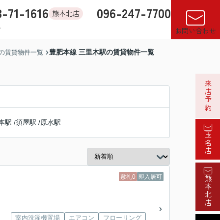
8-71-1616
096-247-7700
熊本北店
す
店舗紹介
売却査定
来店予約
閲覧履歴
お気に入り
お問い合わせ
豊肥本線 三里木駅の賃貸物件一覧
の賃貸物件一覧
来店予約
本駅
/
須屋駅
/
原水駅
玉名店
敷礼0
即入居可
熊本北店
室内洗濯機置場
エアコン
フローリング