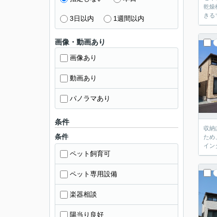
乾燥
きる
3日以内
1週間以内
画像・動画あり
画像あり
動画あり
パノラマあり
条件
収納
条件
ため
イン
ペット飼育可
ペット専用設備
楽器相談
陽当り良好