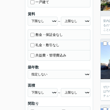
一戸建て
賃料
～
室内
るの
こと
敷金・保証金なし
礼金・敷引なし
共益費・管理費込み
築年数
面積
ぜひ
はT
～
チュ
間取り