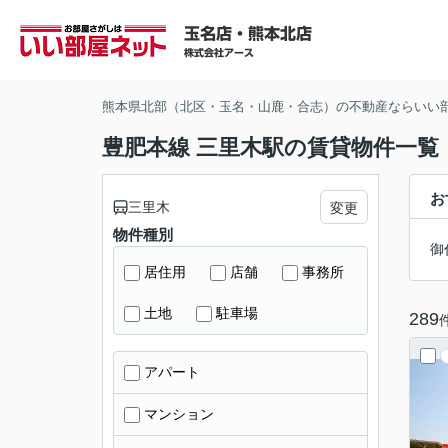
熊本県北部（北区・玉名・山鹿・合志）の不動産ならいい
豊肥本線 三里木駅の賃貸物件一覧
お
三里木
変更
物件種別
御
居住用
店舗
事務所
土地
駐車場
289
アパート
マンション