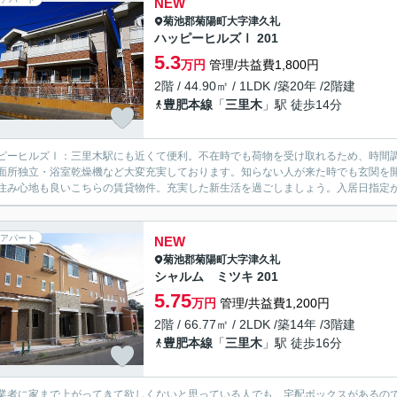
NEW
菊池郡菊陽町
大字津久礼
ハッピーヒルズⅠ 201
5.3
万円
管理/共益費1,800円
2階 / 44.90㎡ / 1LDK /築20年 /2階建
豊肥本線
「
三里木
」駅 徒歩14分
ピーヒルズⅠ：三里木駅にも近くて便利。不在時でも荷物を受け取れるため、時間
面所独立・浴室乾燥機など大変充実しております。知らない人が来た時でも玄関を開
住み心地も良いこちらの賃貸物件。充実した新生活を過ごしましょう。入居日指定が令
アパート
NEW
菊池郡菊陽町
大字津久礼
シャルム ミツキ 201
5.75
万円
管理/共益費1,200円
2階 / 66.77㎡ / 2LDK /築14年 /3階建
豊肥本線
「
三里木
」駅 徒歩16分
業者に家まで上がってきて欲しくないと思っている人でも、宅配ボックスがあるの