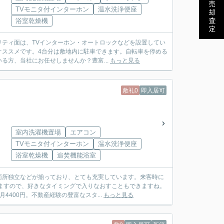
売却査定
TVモニタ付インターホン
温水洗浄便座
浴室乾燥機
ティ面は、TVインターホン・オートロックなどを設置してい
オススメです。4台分は敷地内に駐車できます。自転車を停める
方、当社にお任せしませんか？豊富...
もっと見る
敷礼0
即入居可
室内洗濯機置場
エアコン
TVモニタ付インターホン
温水洗浄便座
浴室乾燥機
追焚機能浴室
面所独立などが揃っており、とても充実しています。来客時に
ますので、好きなタイミングで入りなおすこともできますね。
400円。不動産経験の豊富なスタ...
もっと見る