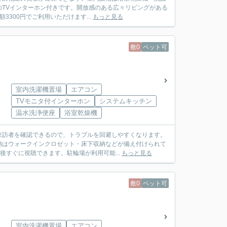
TVインターホン付きです。開放感のある広々リビングがある
3300円でご利用いただけます...
もっと見る
敷0
ペット可
室内洗濯機置場
エアコン
TVモニタ付インターホン
システムキッチン
温水洗浄便座
浴室乾燥機
来訪者を確認できるので、トラブルを回避しやすくなります。
納はウォークインクロゼット・床下収納などが備え付けられて
後すぐに視聴できます。駐輪場が利用可能...
もっと見る
敷0
ペット可
室内洗濯機置場
エアコン