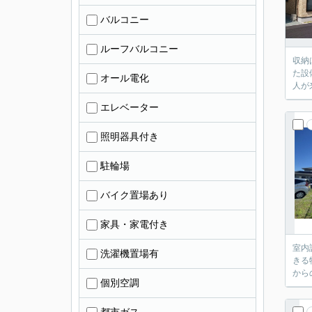
バルコニー
ルーフバルコニー
収納
た設
オール電化
人が
エレベーター
照明器具付き
駐輪場
バイク置場あり
家具・家電付き
室内
洗濯機置場有
きる
から
個別空調