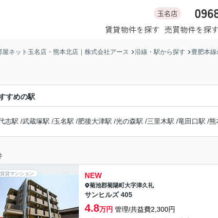
096
玉名店
ホーム
賃貸物件を探す
売買物件を探
部屋ネット玉名店・熊本北店｜株式会社アース
沿線・駅から探す
豊肥本線
すすめの駅
代志駅
/
武蔵塚駅
/
玉名駅
/
肥後大津駅
/
光の森駅
/
三里木駅
/
竜田口駅
/
熊
件
賃貸マンション
NEW
菊池郡菊陽町
大字津久礼
サンヒルズ 405
4.8
万円
管理/共益費2,300円