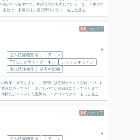
を頂いてる条件です。共用設備の充実している、楽しく生活で
当社は、多種多様な賃貸情報を取り...
もっと見る
敷0
ペット可
室内洗濯機置場
エアコン
TVモニタ付インターホン
システムキッチン
温水洗浄便座
浴室乾燥機
品の収納に重宝します。共用部には宅配ボックスが付いている
ど豊富に揃っており、過ごしやすいお部屋になっております。
梅雨のジメジメした湿気も、エアコン付きの...
もっと見る
敷0
ペット可
室内洗濯機置場
エアコン