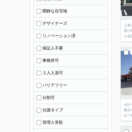
閑静な住宅地
デザイナーズ
三里
受け
リノベーション済
ら会
保証人不要
事務所可
２人入居可
バリアフリー
分割可
ぜひ
分譲タイプ
独立
はう
管理人常駐