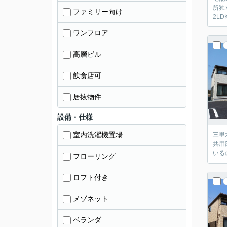
所独
ファミリー向け
2L
ワンフロア
高層ビル
飲食店可
居抜物件
設備・仕様
室内洗濯機置場
三里
共用
いる
フローリング
ロフト付き
メゾネット
ベランダ