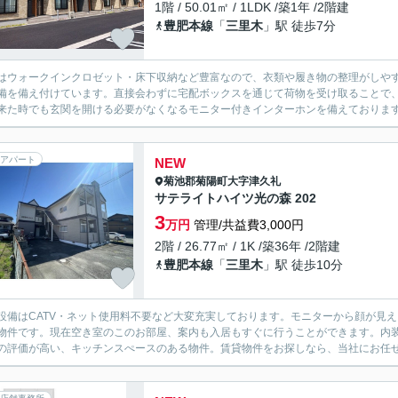
1階 / 50.01㎡ / 1LDK /築1年 /2階建
豊肥本線
「
三里木
」駅 徒歩7分
はウォークインクロゼット・床下収納など豊富なので、衣類や履き物の整理がしや
備を備え付けています。直接会わずに宅配ボックスを通じて荷物を受け取ることで
来た時でも玄関を開ける必要がなくなるモニター付きインターホンを備えております。賃
アパート
NEW
菊池郡菊陽町
大字津久礼
サテライトハイツ光の森 202
3
万円
管理/共益費3,000円
2階 / 26.77㎡ / 1K /築36年 /2階建
豊肥本線
「
三里木
」駅 徒歩10分
設備はCATV・ネット使用料不要など大変充実しております。モニターから顔が見え
物件です。現在空き室のこのお部屋、案内も入居もすぐに行うことができます。内
の評価が高い、キッチンスぺースのある物件。賃貸物件をお探しなら、当社にお任せ下