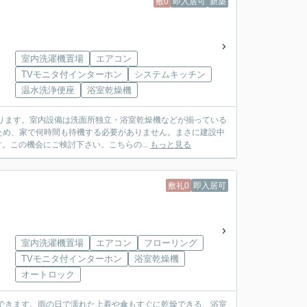
敷0
即入居可
新築
室内洗濯機置場
エアコン
TVモニタ付インターホン
システムキッチン
温水洗浄便座
浴室乾燥機
ります。室内設備は洗面所独立・浴室乾燥機などが揃っている
ため、家で何時間も待機する必要がありません。まさに建設中
。この機会にご検討下さい。こちらの...
もっと見る
敷礼0
即入居可
室内洗濯機置場
エアコン
フローリング
TVモニタ付インターホン
浴室乾燥機
オートロック
できます。雨の日で濡れた上着や傘もすぐに乾燥できる、浴室