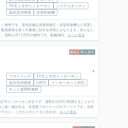
TVモニタ付インターホン
システムキッチン
温水洗浄便座
浴室乾燥機
すく便利です。室内設備は洗面所独立・浴室乾燥機など充実し
、配達業者を装う不審者に対する対策にもなります。知らない
料が月7.5万円の物件です。駐輪場付...
もっと見る
敷礼0
即入居可
フローリング
TVモニタ付インターホン
温水洗浄便座
CATV
インターネット対応
ネット使用料無料
るTVインターホン付きです。賃料3.3万円で利用することがで
装に統一感が出る、全居室フローリングのアパートです。女性
さい。こだわりやニーズに合わせ...
もっと見る