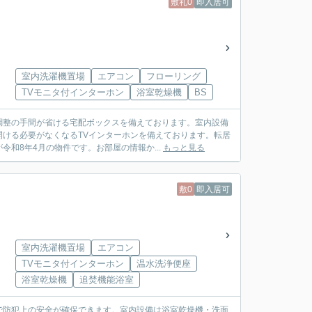
敷礼0
即入居可
室内洗濯機置場
エアコン
フローリング
TVモニタ付インターホン
浴室乾燥機
BS
調整の手間が省ける宅配ボックスを備えております。室内設備
ける必要がなくなるTVインターホンを備えております。転居
和8年4月の物件です。お部屋の情報か...
もっと見る
敷0
即入居可
室内洗濯機置場
エアコン
TVモニタ付インターホン
温水洗浄便座
浴室乾燥機
追焚機能浴室
で防犯上の安全が確保できます。室内設備は浴室乾燥機・洗面