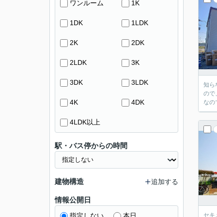
ワンルーム
1K
1DK
1LDK
2K
2DK
2LDK
3K
3DK
3LDK
知ら
ので
4K
4DK
なの
4LDK以上
駅・バス停からの時間
建物構造
追加する
情報公開日
指定しない
本日
セキ