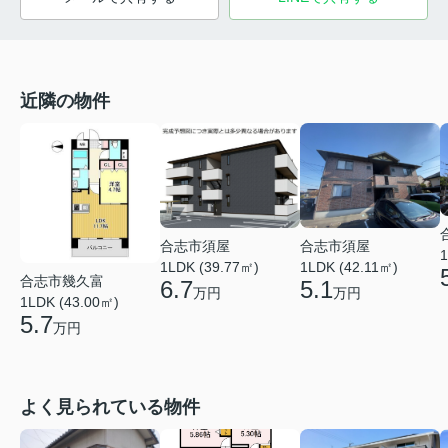
近隣の物件
合志市須屋
合志市須屋
1
1LDK (39.77㎡)
1LDK (42.11㎡)
合志市幾久富
6.7
5.1
万円
万円
1LDK (43.00㎡)
5.7
万円
よく見られている物件