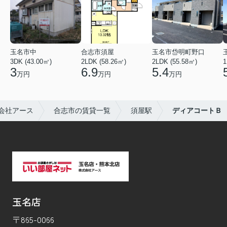
玉名市中
合志市須屋
玉名市岱明町野口
3DK (43.00㎡)
2LDK (58.26㎡)
2LDK (55.58㎡)
1
3
6.9
5.4
万円
万円
万円
会社アース
合志市の賃貸一覧
須屋駅
ディアコートＢ
玉名店
〒865-0066