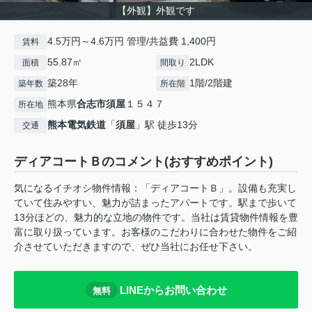
【外観】外観です
4.5万円～4.6万円 管理/共益費 1,400円
賃料
55.87㎡
2LDK
面積
間取り
築28年
1階/2階建
築年数
所在階
熊本県
合志市
須屋
１５４７
所在地
熊本電気鉄道
「
須屋
」駅 徒歩13分
交通
ディアコートＢのコメント(おすすめポイント)
気になるイチオシ物件情報：「ディアコートＢ」。設備も充実し
ていて住みやすい、魅力が詰まったアパートです。駅まで歩いて
13分ほどの、魅力的な立地の物件です。当社は賃貸物件情報を豊
富に取り扱っています。お客様のこだわりに合わせた物件をご紹
介させていただきますので、ぜひ当社にお任せ下さい。
LINEからお問い合わせ
無料