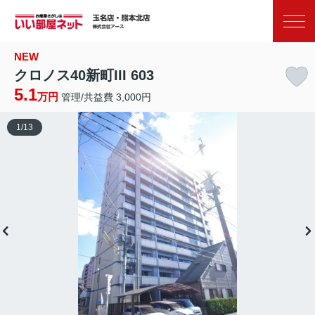
お気に入り
閲覧履歴
NEW
クロノス40新町III 603
5.1
万円
管理/共益費 3,000円
1
/
13