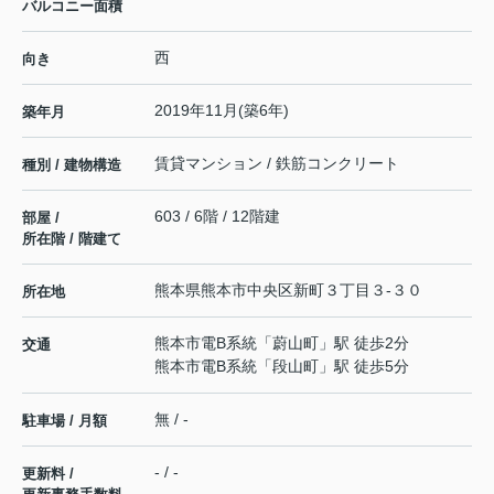
バルコニー面積
西
向き
2019年11月(築6年)
築年月
賃貸マンション / 鉄筋コンクリート
種別 / 建物構造
603 / 6階 / 12階建
部屋 /
所在階 / 階建て
熊本県
熊本市中央区
新町
３丁目３-３０
所在地
熊本市電B系統
「
蔚山町
」駅 徒歩2分
交通
熊本市電B系統
「
段山町
」駅 徒歩5分
無 / -
駐車場 / 月額
- / -
更新料 /