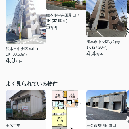
熊本市中央区帯山２丁目
1R (32.90㎡)
1
5
万円
熊本市中央区水前寺公園
1K (27.20㎡)
熊本市中央区本山１丁目
4.4
1K (30.50㎡)
万円
4.3
万円
よく見られている物件
玉名市岱明町野口
玉名市中
1