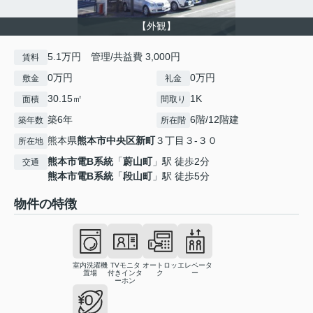
【外観】
5.1万円 管理/共益費 3,000円
賃料
0万円
0万円
敷金
礼金
30.15㎡
1K
面積
間取り
築6年
6階/12階建
築年数
所在階
熊本県
熊本市中央区
新町
３丁目３-３０
所在地
熊本市電B系統
「
蔚山町
」駅 徒歩2分
交通
熊本市電B系統
「
段山町
」駅 徒歩5分
物件の特徴
室内洗濯機
TVモニタ
オートロッ
エレベータ
置場
付きインタ
ク
ー
ーホン