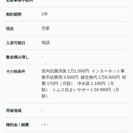
更新事務手数料
2年
契約期間
空家
現況
相談
入居可能日
-
敷金積み増し
室内抗菌消臭:1万1,000円 インターネット事
その他条件
務手続費用:3,500円 鍵交換代:1万6,500円 町
費:170円（月額） 浄水器:1,100円（月
額） トムス住まいサポート24:990円（月
額）
-
用途地域
- / -
権利金 / 雑費