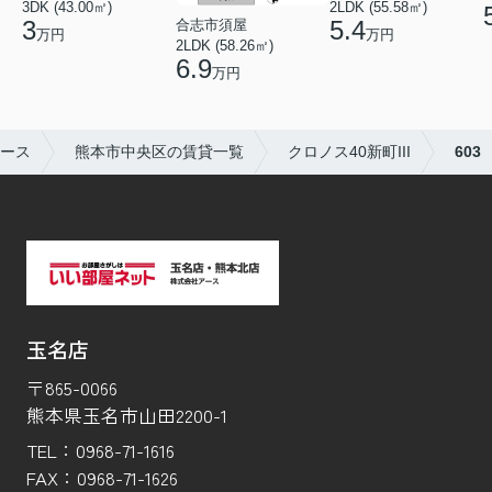
2LDK (55.58㎡)
3DK (43.00㎡)
5.4
3
合志市須屋
万円
万円
2LDK (58.26㎡)
6.9
万円
ース
熊本市中央区の賃貸一覧
クロノス40新町III
603
玉名店
〒865-0066
熊本県玉名市山田2200-1
TEL：
0968-71-1616
FAX：
0968-71-1626