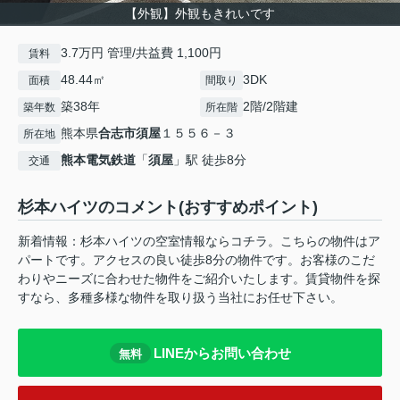
【外観】外観もきれいです
3.7万円 管理/共益費 1,100円
賃料
48.44㎡
3DK
面積
間取り
築38年
2階/2階建
築年数
所在階
熊本県
合志市
須屋
１５５６－３
所在地
熊本電気鉄道
「
須屋
」駅 徒歩8分
交通
杉本ハイツのコメント(おすすめポイント)
新着情報：杉本ハイツの空室情報ならコチラ。こちらの物件はア
パートです。アクセスの良い徒歩8分の物件です。お客様のこだ
わりやニーズに合わせた物件をご紹介いたします。賃貸物件を探
すなら、多種多様な物件を取り扱う当社にお任せ下さい。
LINEからお問い合わせ
無料