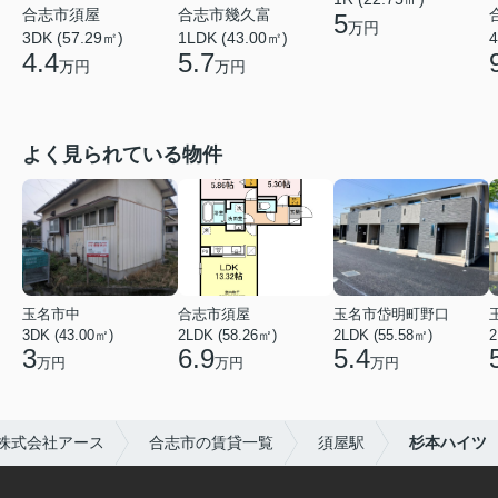
合志市須屋
合志市幾久富
5
万円
3DK (57.29㎡)
1LDK (43.00㎡)
4
4.4
5.7
万円
万円
よく見られている物件
玉名市中
合志市須屋
玉名市岱明町野口
3DK (43.00㎡)
2LDK (58.26㎡)
2LDK (55.58㎡)
2
3
6.9
5.4
万円
万円
万円
株式会社アース
合志市の賃貸一覧
須屋駅
杉本ハイツ