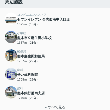
周辺施設
コンビニエンスストア
セブンイレブン 合志西南中入口店
1395ｍ（18分）
小学校
熊本市立麻生田小学校
1637ｍ（21分）
郵便局
熊本麻生田郵便局
1757ｍ（22分）
歯科
せい歯科医院
1758ｍ（22分）
銀行
熊本銀行菊南支店
1770ｍ（23分）
すべて見る