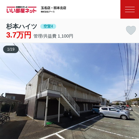
お気に入り
閲覧履歴
杉本ハイツ
空室4
3.7万円
管理/共益費 1,100円
1
/
19