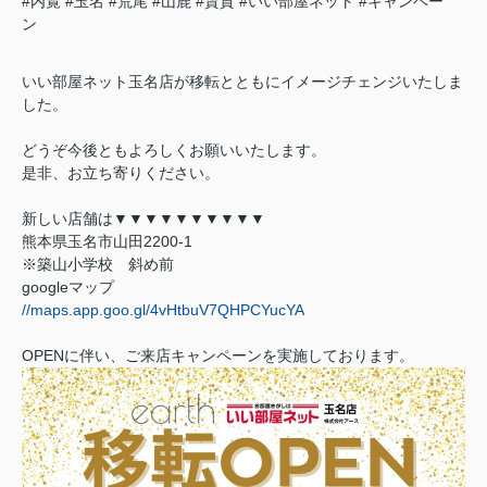
#内覧
#玉名
#荒尾
#山鹿
#賃貸
#いい部屋ネット
#キャンペー
ン
いい部屋ネット玉名店が移転とともにイメージチェンジいたしま
した。
どうぞ今後ともよろしくお願いいたします。
是非、お立ち寄りください。
新しい店舗は▼▼▼▼▼▼▼▼▼▼
熊本県玉名市山田2200-1
※築山小学校 斜め前
googleマップ
//maps.app.goo.gl/4vHtbuV7QHPCYucYA
OPENに伴い、ご来店キャンペーンを実施しております。