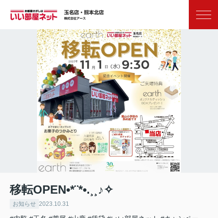
お気に入り
閲覧履歴
移転OPEN•*¨*•.¸¸♪✧
お知らせ
2023.10.31