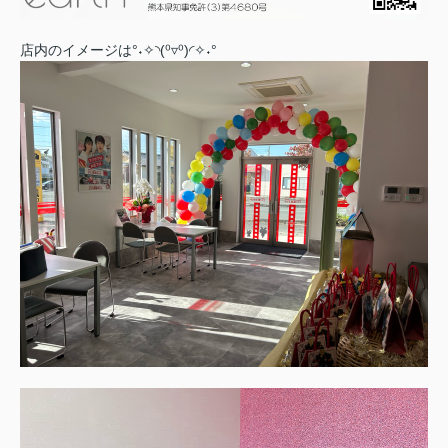
店内のイメージは°˖✧◝(⁰▿⁰)◜✧˖°