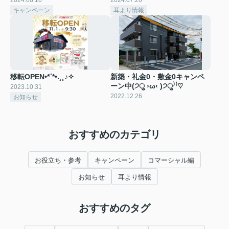
キャンペーン
耳より情報
移転OPEN•*¨*•.¸¸♪✧
新築・礼金0・敷金0キャンペ
ーン中(੭ु ›ω‹ )੭ु⁾⁾♡
2023.10.31
2022.12.26
お知らせ
おすすめのカテゴリ
お役立ち・参考
キャンペーン
コマーシャル編
お知らせ
耳より情報
おすすめのタグ